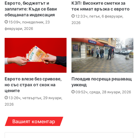
Еврото, бюджетът и
КЗП: Високите сметки за
заплатите: Къде се бави
ток нямат връзка с еврото
обещаната индексация
12:33ч, петък, 6 февруари,
15:09ч, понеделник, 23
2026
февруари, 2026
Еврото влезе без сривове,
Пловдив посреща решаващ
но със страх от скок на
уикенд
цените
09:52ч, сряда, 28 януари, 2026
13:26ч, четвъртък, 29 януари,
2026
Вашият коментар
К