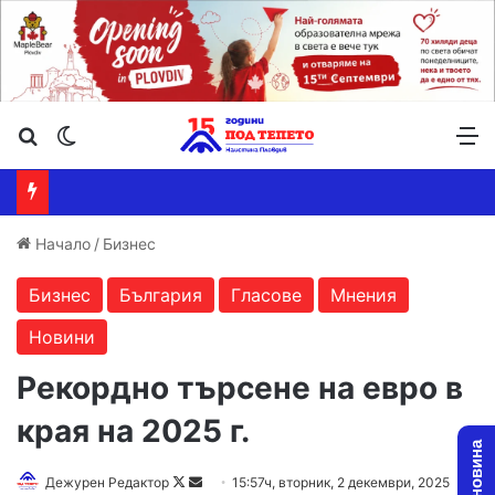
Търсене ...
Switch skin
М
Начало
/
Бизнес
Бизнес
България
Гласове
Мнения
Новини
Рекордно търсене на евро в
края на 2025 г.
Follow
Send
Дежурен Редактор
15:57ч, вторник, 2 декември, 2025