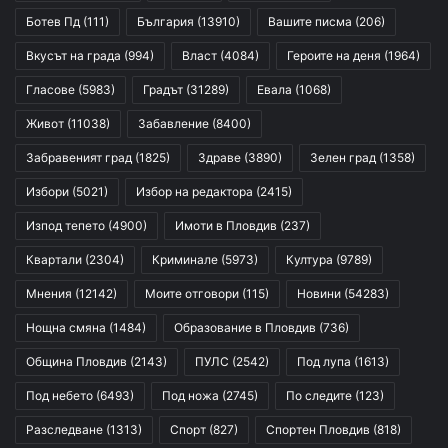
Ботев Пд
(111)
България
(13910)
Вашите писма
(206)
Вкусът на града
(994)
Власт
(4084)
Героите на деня
(1964)
Гласове
(5983)
Градът
(31289)
Евала
(1068)
Живот
(11038)
Забавление
(8400)
Забравеният град
(1825)
Здраве
(3890)
Зелен град
(1358)
Избори
(5021)
Избор на редактора
(2415)
Изпод тепето
(4900)
Имоти в Пловдив
(237)
Квартали
(2304)
Криминале
(5973)
Култура
(9789)
Мнения
(12142)
Моите отговори
(115)
Новини
(54283)
Нощна смяна
(1484)
Образование в Пловдив
(736)
Община Пловдив
(2143)
ПУЛС
(2542)
Под лупа
(1613)
Под небето
(6493)
Под ножа
(2745)
По следите
(123)
Разследване
(1313)
Спорт
(827)
Спортен Пловдив
(818)