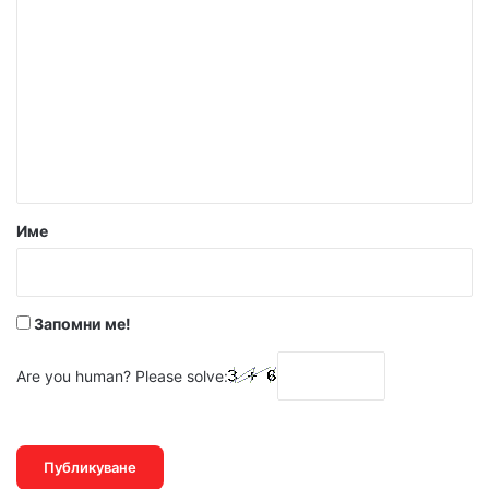
о
м
е
н
т
а
р
Име
:
*
Запомни ме!
Are you human? Please solve: