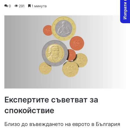
Изпрати новина
on
an
0
291
1 минута
X
email
Експертите съветват за
спокойствие
Близо до въвеждането на еврото в България