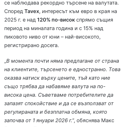
се наблюдава рекордно търсене на валутата.
Според
Tavex
, интересът към евро в края на
2025 г. е над
120% по-висок
спрямо същия
период на миналата година и с 15% над
пиковото ниво от юни – най-високото,
регистрирано досега.
„
В момента почти няма предлагане от страна
на клиентите, търсенето е едностранно. Това
оказва натиск върху цените, тъй като ние
също трябва да набавяме валута на по-
висока цена. Съветваме потребителите да
запазят спокойствие и да се възползват от
регулираната и безплатна обмяна, която
започва от 1 януари 2026 г.
“, обяснява Макс