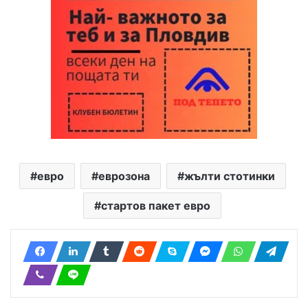
евро
еврозона
жълти стотинки
стартов пакет евро