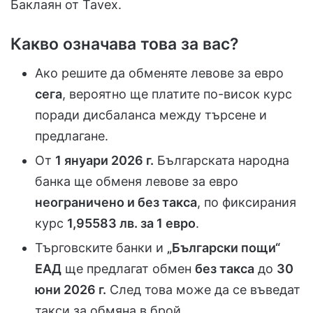
Баклаян от Tavex.
Какво означава това за вас?
Ако решите да обменяте левове за евро
сега
, вероятно ще платите по-висок курс
поради дисбаланса между търсене и
предлагане.
От
1 януари 2026 г.
Българската народна
банка ще обменя левове за евро
неограничено и без такса
, по фиксирания
курс
1,95583 лв. за 1 евро
.
Търговските банки и
„Български пощи“
ЕАД
ще предлагат обмен
без такса
до
30
юни 2026 г.
След това може да се въведат
такси за обмяна в брой.