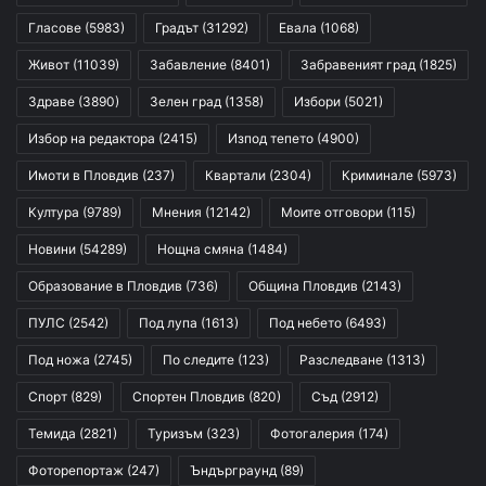
Гласове
(5983)
Градът
(31292)
Евала
(1068)
Живот
(11039)
Забавление
(8401)
Забравеният град
(1825)
Здраве
(3890)
Зелен град
(1358)
Избори
(5021)
Избор на редактора
(2415)
Изпод тепето
(4900)
Имоти в Пловдив
(237)
Квартали
(2304)
Криминале
(5973)
Култура
(9789)
Мнения
(12142)
Моите отговори
(115)
Новини
(54289)
Нощна смяна
(1484)
Образование в Пловдив
(736)
Община Пловдив
(2143)
ПУЛС
(2542)
Под лупа
(1613)
Под небето
(6493)
Под ножа
(2745)
По следите
(123)
Разследване
(1313)
Спорт
(829)
Спортен Пловдив
(820)
Съд
(2912)
Темида
(2821)
Туризъм
(323)
Фотогалерия
(174)
Фоторепортаж
(247)
Ъндърграунд
(89)