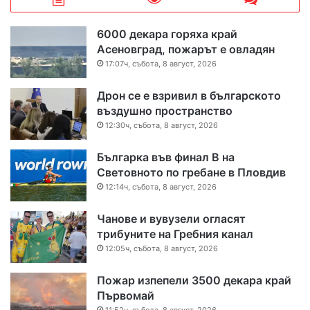
6000 декара горяха край
Асеновград, пожарът е овладян
17:07ч, събота, 8 август, 2026
Дрон се е взривил в българското
въздушно пространство
12:30ч, събота, 8 август, 2026
Българка във финал B на
Световното по гребане в Пловдив
12:14ч, събота, 8 август, 2026
Чанове и вувузели огласят
трибуните на Гребния канал
12:05ч, събота, 8 август, 2026
Пожар изпепели 3500 декара край
Първомай
11:52ч, събота, 8 август, 2026