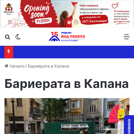
Търсене ...
Switch skin
М
Начало
/
Бариерата в Капана
Бариерата в Капана