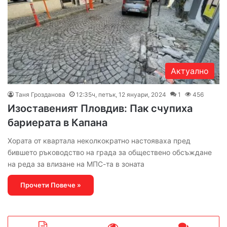
Актуално
Таня Грозданова
12:35ч, петък, 12 януари, 2024
1
456
Изоставеният Пловдив: Пак счупиха
бариерата в Капана
Хората от квартала неколкократно настояваха пред
бившето ръководство на града за обществено обсъждане
на реда за влизане на МПС-та в зоната
Прочети Повече »