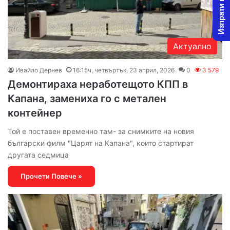
Изпрати новина
Актуално
Ивайло Дернев
16:15ч, четвъртък, 23 април, 2026
0
3 579
Демонтираха неработещото КПП в
Капана, замениха го с метален
контейнер
Той е поставен временно там- за снимките на новия
български филм "Царят на Капана", които стартират
другата седмица
Прочети Повече »