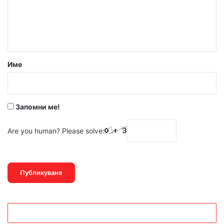
е
н
т
а
р
Име
:
*
Запомни ме!
Are you human? Please solve: