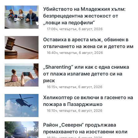
Убийството на Младежкия хълм:
безпрецедентна жестокост от
„ловци на педофили“
17:06ч, четвъртък, 6 август, 2026
Оставиха в ареста мъж, обвинен в
отвличането на жена си и детето им
16:40ч, четвъртък, 6 август, 2026
„Sharenting“ или как с една снимка
от плажа излагаме детето си на
риск
16:15ч, четвъртък, 6 август, 2026
Хеликоптер се включи в гасенето на
пожара в Пазарджишко
16:10ч, четвъртък, 6 август, 2026
Район „Северен“ продължава
премахването на изоставени коли
16:10ч, четвъртък, 6 август, 2026