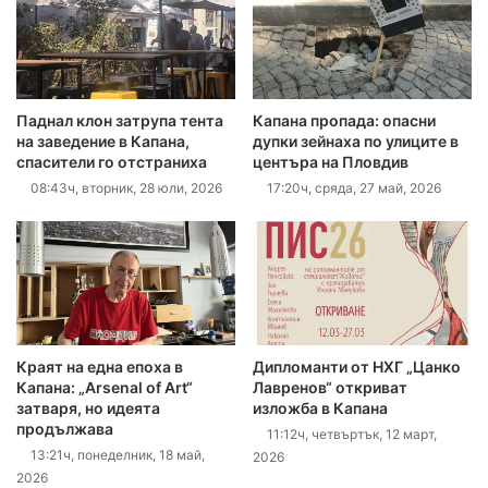
Паднал клон затрупа тента
Капана пропада: опасни
на заведение в Капана,
дупки зейнаха по улиците в
спасители го отстраниха
центъра на Пловдив
08:43ч, вторник, 28 юли, 2026
17:20ч, сряда, 27 май, 2026
Краят на една епоха в
Дипломанти от НХГ „Цанко
Капана: „Arsenal of Art“
Лавренов“ откриват
затваря, но идеята
изложба в Капана
продължава
11:12ч, четвъртък, 12 март,
13:21ч, понеделник, 18 май,
2026
2026