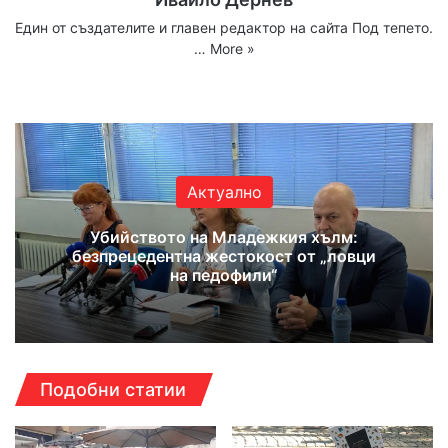
Един от създателите и главен редактор на сайта Под тепето.
…
More »
Website
Facebook
X
YouTube
Instagram
Актуално
Убийството на Младежкия хълм:
безпрецедентна жестокост от „ловци
на педофили“
Подобни статии