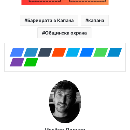
Бариерата в Капана
капана
Общинска охрана
Ивайло Дернев