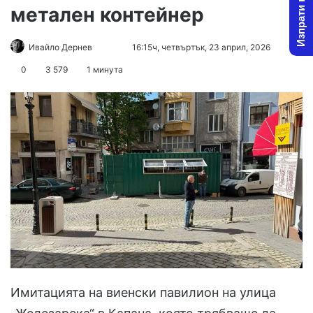
Изпрати новина
метален контейнер
Follow
Send
Ивайло Дернев
16:15ч, четвъртък, 23 април, 2026
on
an
0
3 579
1 минута
X
email
Имитацията на виенски павилион на улица