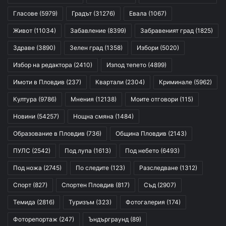
Гласове
(5979)
Градът
(31276)
Евала
(1067)
Живот
(11034)
Забавление
(8399)
Забравеният град
(1825)
Здраве
(3890)
Зелен град
(1358)
Избори
(5020)
Избор на редактора
(2410)
Изпод тепето
(4899)
Имоти в Пловдив
(237)
Квартали
(2304)
Криминале
(5962)
Култура
(9786)
Мнения
(12138)
Моите отговори
(115)
Новини
(54257)
Нощна смяна
(1484)
Образование в Пловдив
(736)
Община Пловдив
(2143)
ПУЛС
(2542)
Под лупа
(1613)
Под небето
(6493)
Под ножа
(2745)
По следите
(123)
Разследване
(1312)
Спорт
(827)
Спортен Пловдив
(817)
Съд
(2907)
Темида
(2816)
Туризъм
(323)
Фотогалерия
(174)
Фоторепортаж
(247)
Ъндърграунд
(89)