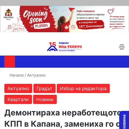
Търсене ...
Switch skin
М
Начало
/
Актуално
Актуално
Градът
Избор на редактора
Квартали
Новини
Демонтираха неработещото
КПП в Капана, замениха го с