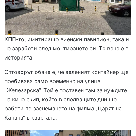
КПП-то, имитиращо виенски павилион, така и
не заработи след монтирането си. То вече е в
историята
Отговорът обаче е, че зеленият контейнер ще
пребивава само временно на улица
„Железарска“. Той е поставен там за нуждите
на кино екип, който в следващите дни ще
работи по заснемането на филма „Царят на
Капана“ в квартала.