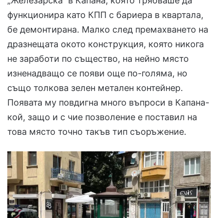
„Железарска“ в Капана, която трябваше да
функционира като КПП с бариера в квартала,
бе демонтирана. Малко след премахването на
дразнещата окото конструкция, която никога
не заработи по същество, на нейно място
изненадващо се появи още по-голяма, но
също толкова зелен метален контейнер.
Появата му повдигна много въпроси в Капана-
кой, защо и с чие позволение е поставил на
това място точно такъв тип съоръжение.