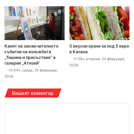
Канят на заключителното
5 вкусни храни за под 5 евро
събитие на изложбата
в Капана
„Тишина и присъствие“ в
11:59ч, вторник, 24 февруари,
галерия „Атизей“
2026
10:44ч, сряда, 25 февруари,
2026
Вашият коментар
К
о
м