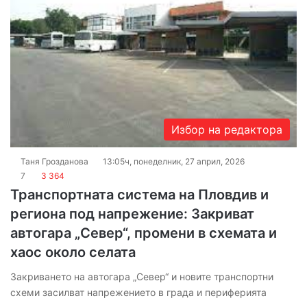
Избор на редактора
Таня Грозданова
13:05ч, понеделник, 27 април, 2026
7
3 364
Транспортната система на Пловдив и
региона под напрежение: Закриват
автогара „Север“, промени в схемата и
хаос около селата
Закриването на автогара „Север“ и новите транспортни
схеми засилват напрежението в града и периферията