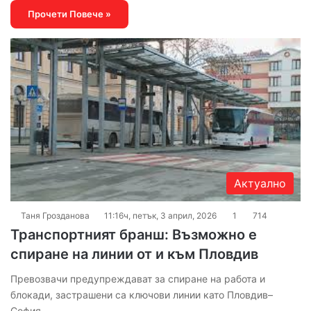
Прочети Повече »
Актуално
Таня Грозданова
11:16ч, петък, 3 април, 2026
1
714
Транспортният бранш: Възможно е
спиране на линии от и към Пловдив
Превозвачи предупреждават за спиране на работа и
блокади, застрашени са ключови линии като Пловдив–
София