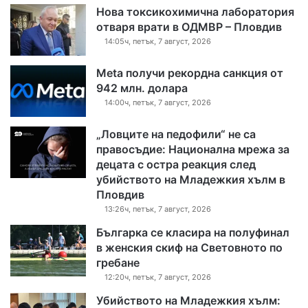
Нова токсикохимична лаборатория
отваря врати в ОДМВР – Пловдив
14:05ч, петък, 7 август, 2026
Meta получи рекордна санкция от
942 млн. долара
14:00ч, петък, 7 август, 2026
„Ловците на педофили“ не са
правосъдие: Национална мрежа за
децата с остра реакция след
убийството на Младежкия хълм в
Пловдив
13:26ч, петък, 7 август, 2026
Българка се класира на полуфинал
в женския скиф на Световното по
гребане
12:20ч, петък, 7 август, 2026
Убийството на Младежкия хълм: