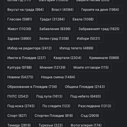
Вкусът на града
(994)
Власт
(4084)
Героите на деня
(1964)
Гласове
(5981)
Градът
(31284)
Евала
(1068)
Живот
(11036)
Забавление
(8399)
Забравеният град
(1825)
Здраве
(3890)
Зелен град
(1358)
Избори
(5021)
Избор на редактора
(2412)
Изпод тепето
(4899)
Имоти в Пловдив
(237)
Квартали
(2304)
Криминале
(5969)
Култура
(9788)
Мнения
(12139)
Моите отговори
(115)
Новини
(54275)
Нощна смяна
(1484)
Образование в Пловдив
(736)
Община Пловдив
(2143)
ПУЛС
(2542)
Под лупа
(1613)
Под небето
(6493)
Под ножа
(2745)
По следите
(123)
Разследване
(1313)
Спорт
(827)
Спортен Пловдив
(818)
Съд
(2909)
Темида
(2819)
Туризъм
(323)
Фотогалерия
(174)