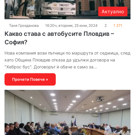
Актуално
Таня Грозданова
16:20ч, вторник, 25 юни, 2024
2
1 271
Какво става с автобусите Пловдив –
София?
Нова компания вози пътници по маршрута от седмица, след
като Община Пловдив отказа да удължи договора на
"Хеброс бус". Договорът ѝ обаче е само за…
Прочети Повече »