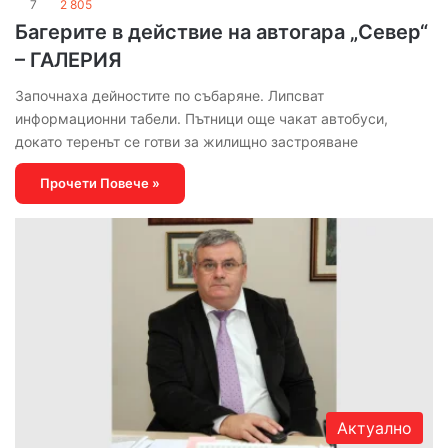
7
2 805
Багерите в действие на автогара „Север“
– ГАЛЕРИЯ
Започнаха дейностите по събаряне. Липсват
информационни табели. Пътници още чакат автобуси,
докато теренът се готви за жилищно застрояване
Прочети Повече »
Актуално