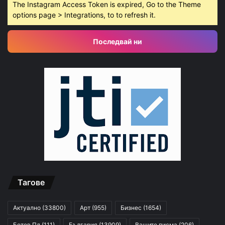
The Instagram Access Token is expired, Go to the Theme
options page > Integrations, to to refresh it.
Последвай ни
Тагове
Актуално
(33800)
Арт
(955)
Бизнес
(1654)
Ботев Пд
(111)
България
(13909)
Вашите писма
(206)