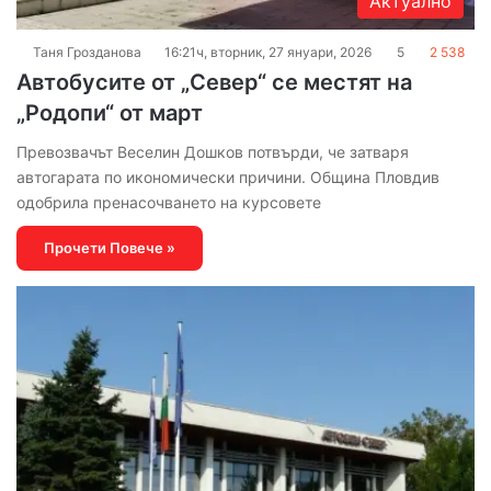
Актуално
Таня Грозданова
16:21ч, вторник, 27 януари, 2026
5
2 538
Автобусите от „Север“ се местят на
„Родопи“ от март
Превозвачът Веселин Дошков потвърди, че затваря
автогарата по икономически причини. Община Пловдив
одобрила пренасочването на курсовете
Прочети Повече »