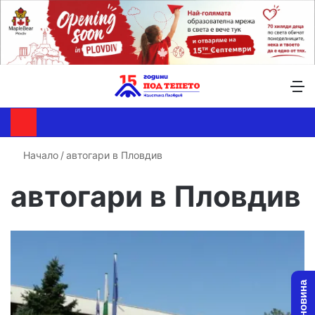
Търсене ...
Switch skin
М
Начало
/
автогари в Пловдив
автогари в Пловдив