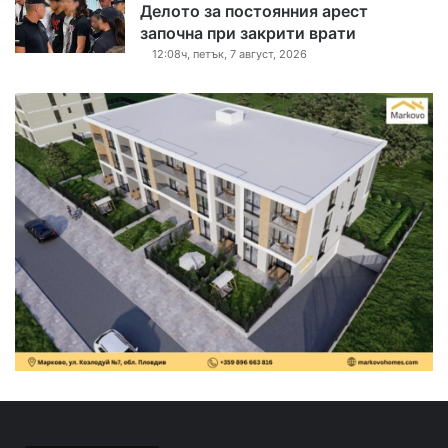
Делото за постоянния арест
започна при закрити врати
12:08ч, петък, 7 август, 2026