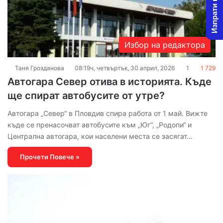
Изпрати новина
Избор на редактора
Таня Грозданова
08:19ч, четвъртък, 30 април, 2026
1
1 729
Автогара Север отива в историята. Къде
ще спират автобусите от утре?
Автогара „Север“ в Пловдив спира работа от 1 май. Вижте
къде се пренасочват автобусите към „Юг“, „Родопи“ и
Централна автогара, кои населени места се засягат…
Прочети Повече »