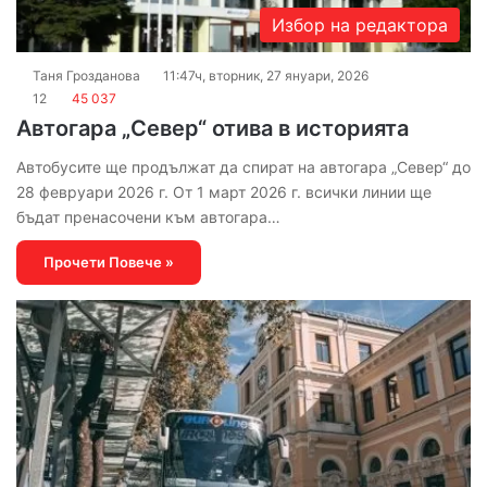
Избор на редактора
Таня Грозданова
11:47ч, вторник, 27 януари, 2026
12
45 037
Автогара „Север“ отива в историята
Автобусите ще продължат да спират на автогара „Север“ до
28 февруари 2026 г. От 1 март 2026 г. всички линии ще
бъдат пренасочени към автогара…
Прочети Повече »