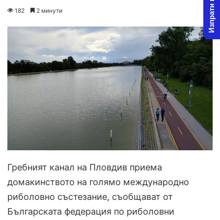
Изпрати новина
on
an
182
2 минути
X
email
Гребният канал на Пловдив приема
домакинството на голямо международно
риболовно състезание, съобщават от
Българската федерация по риболовни