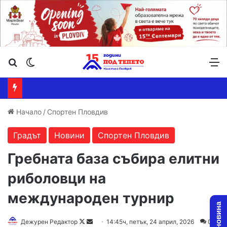
Търсене ...
Switch skin
М
Начало
/
Спортен Пловдив
Градът
Новини
Спортен Пловдив
Гребната база събира елитни
риболовци на
международен турнир
Follow
Send
Дежурен Редактор
14:45ч, петък, 24 април, 2026
0