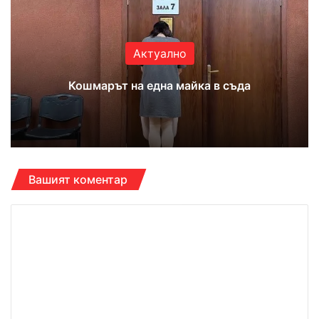
Актуално
Кошмарът на една майка в съда
Вашият коментар
К
о
м
е
н