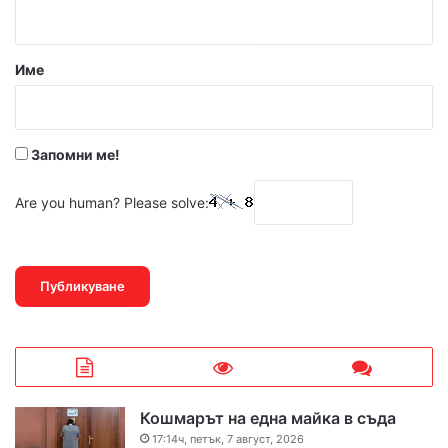
т
а
р
Име
:
*
Запомни ме!
Are you human? Please solve:
Кошмарът на една майка в съда
17:14ч, петък, 7 август, 2026