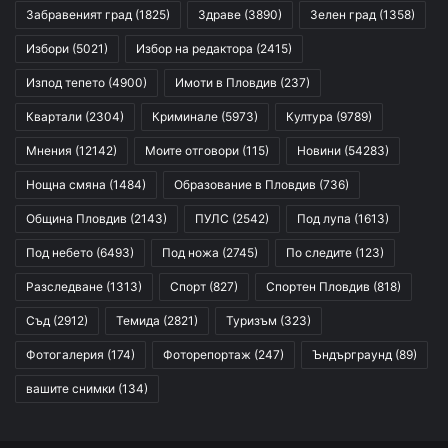
Забравеният град
(1825)
Здраве
(3890)
Зелен град
(1358)
Избори
(5021)
Избор на редактора
(2415)
Изпод тепето
(4900)
Имоти в Пловдив
(237)
Квартали
(2304)
Криминале
(5973)
Култура
(9789)
Мнения
(12142)
Моите отговори
(115)
Новини
(54283)
Нощна смяна
(1484)
Образование в Пловдив
(736)
Община Пловдив
(2143)
ПУЛС
(2542)
Под лупа
(1613)
Под небето
(6493)
Под ножа
(2745)
По следите
(123)
Разследване
(1313)
Спорт
(827)
Спортен Пловдив
(818)
Съд
(2912)
Темида
(2821)
Туризъм
(323)
Фотогалерия
(174)
Фоторепортаж
(247)
Ъндърграунд
(89)
вашите снимки
(134)