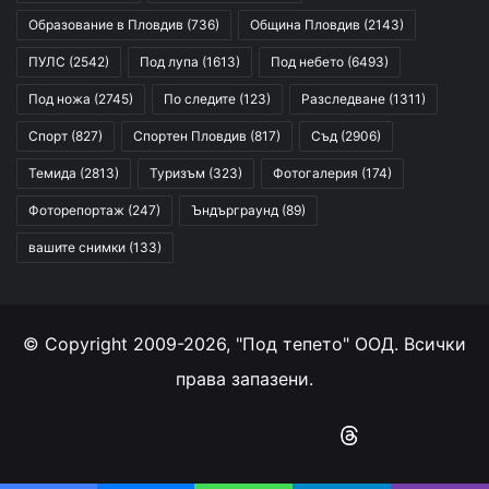
Образование в Пловдив
(736)
Община Пловдив
(2143)
ПУЛС
(2542)
Под лупа
(1613)
Под небето
(6493)
Под ножа
(2745)
По следите
(123)
Разследване
(1311)
Спорт
(827)
Спортен Пловдив
(817)
Съд
(2906)
Темида
(2813)
Туризъм
(323)
Фотогалерия
(174)
Фоторепортаж
(247)
Ъндърграунд
(89)
вашите снимки
(133)
© Copyright 2009-2026, "Под тепето" ООД. Всички
права запазени.
Facebook
YouTube
Instagram
RSS
Threads