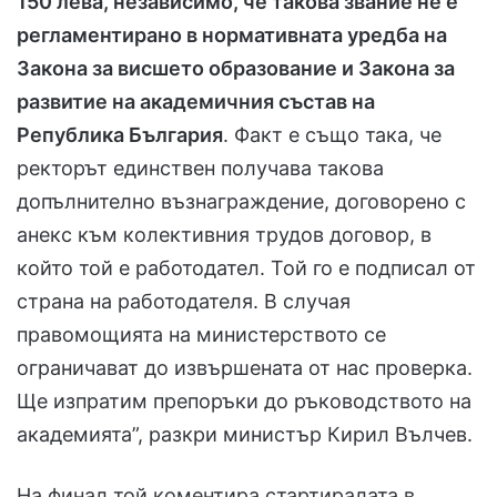
150 лева, независимо, че такова звание не е
регламентирано в нормативната уредба на
Закона за висшето образование и Закона за
развитие на академичния състав на
Република България
. Факт е също така, че
ректорът единствен получава такова
допълнително възнаграждение, договорено с
анекс към колективния трудов договор, в
който той е работодател. Той го е подписал от
страна на работодателя. В случая
правомощията на министерството се
ограничават до извършената от нас проверка.
Ще изпратим препоръки до ръководството на
академията”, разкри министър Кирил Вълчев.
На финал той коментира стартиралата в