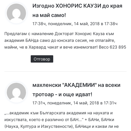
Изгодно ХОНОРИС КАУЗИ до края
к
на май само!
а
17:38ч, понеделник, 14 май, 2018 в 17:38ч
з
Предлагам с намаление Докторат Хонорис Кауза към
а
академия БАНда само до юнската сесия, не отлагайте,
:
майни, че в Харвард чакат и вече изнемогват! Весо 623 895
Отговор
махленски "АКАДЕМИИ" на всеки
к
тротоар - и още идват!
а
17:31ч, понеделник, 14 май, 2018 в 17:31ч
з
„…академик към Българската академия на науката и
а
изкуствата, което е различно от БАН…“ + БАНи, БАНки
:
(Наука, Култура и Изкуствености), БАНици и какви ли не