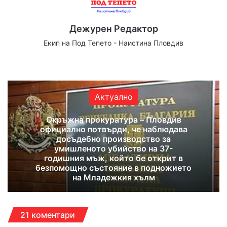
Дежурен Редактор
Екип на Под Тепето - Наистина Пловдив
We
Fa
X
Yo
Ins
bsi
ce
uT
tag
te
bo
ub
ra
ok
e
m
Актуално
Окръжна прокуратура – Пловдив
официално потвърди, че наблюдава
досъдебно производство за
умишленото убийство на 37-
годишния мъж, който бе открит в
безпомощно състояние в подножието
на Младежкия хълм
21 коментари