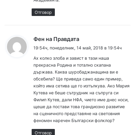
Отговор
к
Фен на Правдата
а
19:54ч, понеделник, 14 май, 2018 в 19:54ч
з
Ах колко злоба и завист в тази наша
а
прекрасна Родина и тотално скапана
:
държава. Каква шуробаджанащина ви е
обсебила? Ще приведа само един пример,
който има сетива ще го изтълкува. Ако Мария
Кутева не беше сътрудник на съпруга си
Филип Кутев, дали НФА, чието име днес носи,
щеше да постави това грандиозно развитие
на сценичното представяне на световния
феномен наречен Български фолклор?
Отговор