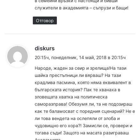
в семейни връзки с настоящи и бивши
служители в академията – съпрузи и бащи!
Отговор
к
diskurs
а
20:15ч, понеделник, 14 май, 2018 в 20:15ч
з
Народе, жаден за сеир и зрелища!На тази
а
шайка престъпници ли вярваш? На тази
:
крадлива пасмина, която няма еквивалент в
българската история? Пак те хванаха в
зловещата хватка на политическа
саморазправа! Обезумя ли, та не подозираш
как те баламосват с поредния сценарий? Не е
ли това вендета на ослепяли от злоба и
чудовищно его хора?! Замисли се, провери и
тогава съди! Защото на масата разиграваш
Академията.