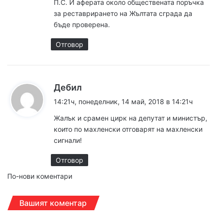
П.С. И аферата около обществената поръчка
за реставрирането на Жълтата сграда да
бъде проверена.
Отговор
к
Дебил
а
14:21ч, понеделник, 14 май, 2018 в 14:21ч
з
Жалък и срамен цирк на депутат и министър,
а
които по махленски отговарят на махленски
:
сигнали!
Отговор
Н
По-нови коментари
а
Вашият коментар
в