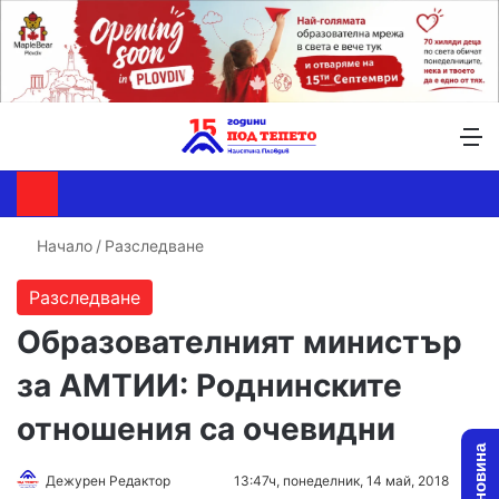
Търсене ...
Switch skin
М
Начало
/
Разследване
Разследване
Образователният министър
за АМТИИ: Роднинските
отношения са очевидни
Дежурен Редактор
F
S
13:47ч, понеделник, 14 май, 2018