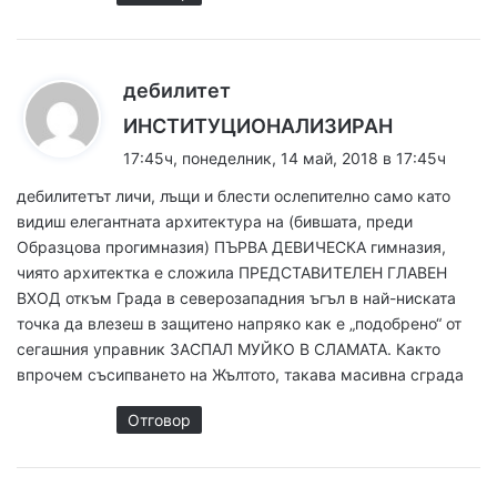
дебилитет
к
ИНСТИТУЦИОНАЛИЗИРАН
а
17:45ч, понеделник, 14 май, 2018 в 17:45ч
з
дебилитетът личи, лъщи и блести ослепително само като
а
видиш елегантната архитектура на (бившата, преди
:
Образцова прогимназия) ПЪРВА ДЕВИЧЕСКА гимназия,
чиято архитектка е сложила ПРЕДСТАВИТЕЛЕН ГЛАВЕН
ВХОД откъм Града в северозападния ъгъл в най-ниската
точка да влезеш в защитено напряко как е „подобрено“ от
сегашния управник ЗАСПАЛ МУЙКО В СЛАМАТА. Както
впрочем съсипването на Жълтото, такава масивна сграда
Отговор