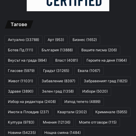
Тагове
Актуално
(33788)
Арт
(953)
Бизнес
(1652)
Ботев Пд
(111)
България
(13888)
Вашите писма
(206)
Вкусът на града
(994)
Власт
(4081)
Героите на деня
(1964)
Гласове
(5979)
Градът
(31265)
Евала
(1067)
Живот
(11031)
Забавление
(8397)
Забравеният град
(1825)
Здраве
(3890)
Зелен град
(1358)
Избори
(5020)
Избор на редактора
(2408)
Изпод тепето
(4899)
Имоти в Пловдив
(237)
Квартали
(2302)
Криминале
(5955)
Култура
(9783)
Мнения
(12136)
Моите отговори
(115)
Новини
(54235)
Нощна смяна
(1484)