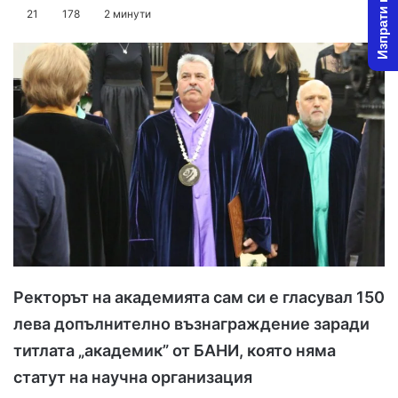
Изпрати новина
o
e
21
178
2 минути
l
n
l
d
o
a
w
n
o
e
n
m
X
a
i
l
Ректорът на академията сам си е гласувал 150
лева допълнително възнаграждение заради
титлата „академик” от БАНИ, която няма
статут на научна организация