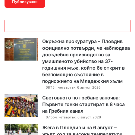
н
т
а
р
Окръжна прокуратура – Пловдив
официално потвърди, че наблюдава
и
досъдебно производство за
умишленото убийство на 37-
т
годишния мъж, който бе открит в
е
безпомощно състояние в
подножието на Младежкия хълм
08:15ч, четвъртък, 6 август, 2026
Световното по гребане започва:
Първите гонки стартират в 8 часа
на Гребния канал
07:55ч, четвъртък, 6 август, 2026
Жега в Пловдив и на 6 август –
жълт код за високи температури