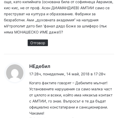
още, като килийната (основана била от софиянеца Аврамов,
кис-кис, не от проф. Асен ДИАМАНДИЕВ) АМТИИ само се
преструват на култура и образование. Фабрики за
безработни. Ами „духовната академия“ на налудния
мУтрополит дето бил ‘фанал дядо Боже за шлиферо (пък
няма МОНАШЕСКО ИМЕ даже!)?
Отговор
к
НЕдебил
а
17:28ч, понеделник, 14 май, 2018 в 17:28ч
з
Когато фактите говорят – Дебилите мълчат!
а
Установените нарушения са само малка част
:
от цялото и всеки, който има някакъв контакт
с АМТИИ, го знае. Въпросът е те да бъдат
официално констатирани и санкционирани.
Чакаме!