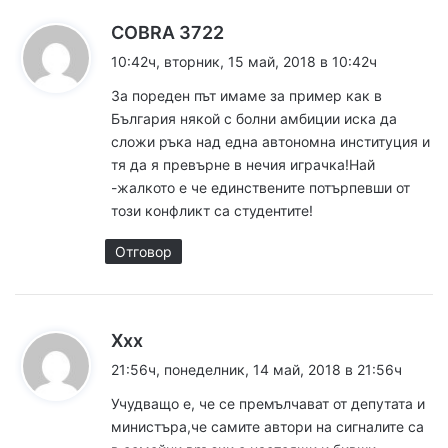
о
к
COBRA 3722
м
а
10:42ч, вторник, 15 май, 2018 в 10:42ч
з
е
За пореден път имаме за пример как в
а
България някой с болни амбиции иска да
н
:
сложи ръка над една автономна институция и
тя да я превърне в нечия играчка!Най
т
-жалкото е че единствените потърпевши от
а
този конфликт са студентите!
р
Отговор
и
т
к
Ххх
е
а
21:56ч, понеделник, 14 май, 2018 в 21:56ч
з
Учудващо е, че се премълчават от депутата и
а
министъра,че самите автори на сигналите са
: