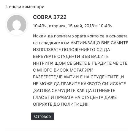
Н
По-нови коментари
к
COBRA 3722
а
а
10:43ч, вторник, 15 май, 2018 в 10:43ч
в
з
Искам да попитам хората които са в основата
а
и
на нападките към АМТИИ:ЗАЩО ВИЕ САМИТЕ
:
ИЗПОЛЗВАТЕ ПОЛОЖЕНИЕТО СИ ДА
г
ВЕРБУВАТЕ СТУДЕНТИ ВЪВ ВАШИТЕ
а
ИНТРИГИ ЩОМ СЕ БИЕТЕ В ГЪРДИТЕ ЧЕ СТЕ
С МНОГО ВИСОК МОРАЛ?!?!?
ц
РАЗБЕРЕТЕ,ЧЕ АМТИИ Е НА СТУДЕНТИТЕ ,И
и
НЕ МОЖЕ ДА ПРАВИТЕ КАКВОТО СИ ИСКАТЕ
,ЗАТОВА СЕ ЧУДИТЕ КАК ДА ОТНЕМЕТЕ
я
ГЛАСЪТ И ПРАВАТА НА СТУДЕНТА ДАЖЕ
ОПРЯХТЕ ДО ПОЛИТИЦИ!!
з
а
Отговор
к