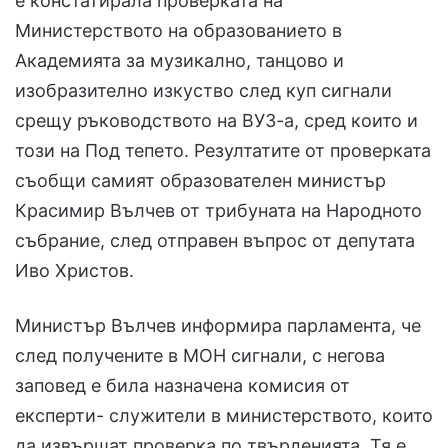
е констатирала проверката на
Министерството на образованието в
Академията за музикално, танцово и
изобразително изкуство след куп сигнали
срещу ръководството на ВУЗ-а, сред които и
този на Под тепето. Резултатите от проверката
съобщи самият образователен министър
Красимир Вълчев от трибуната на Народното
събрание, след отправен въпрос от депутата
Иво Христов.
Министър Вълчев информира парламента, че
след получените в МОН сигнали, с негова
заповед е била назначена комисия от
експерти- служители в министерството, които
да извършат проверка по твърденията. Тя е