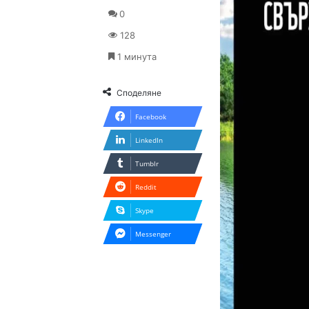
0
128
1 минута
Споделяне
Facebook
LinkedIn
Tumblr
Reddit
Skype
Messenger