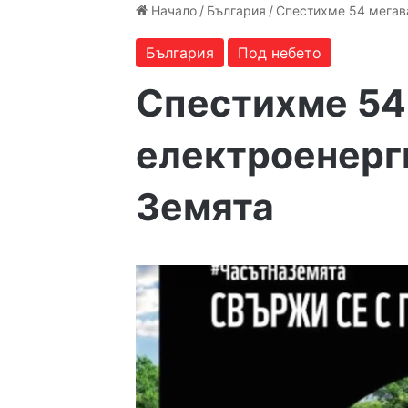
Начало
/
България
/
Спестихме 54 мегав
България
Под небето
Спестихме 54
електроенерги
Земята