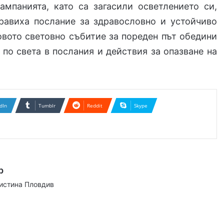
ампанията, като са загасили осветлението си,
правиха послание за здравословно и устойчиво
вото световно събитие за пореден път обедини
по света в послания и действия за опазване на
dIn
Tumblr
Reddit
Skype
р
аистина Пловдив
ram