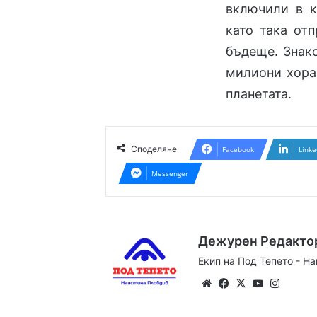
включили в к
като така от
бъдеще. Знако
милиони хора 
планетата.
Споделяне
Facebook
Linke
Messenger
Дежурен Редакто
Екип на Под Тепето - Н
Website
Facebook
X
YouTube
Instag