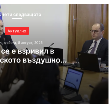
очети следващото
Актуално
ч, събота, 8 август, 2026
се е взривил в
ското въздушно
остранство
, 2026
 българското въздушно пространство