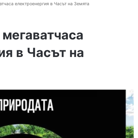
атчаса електроенергия в Часът на Земята
 мегаватчаса
я в Часът на