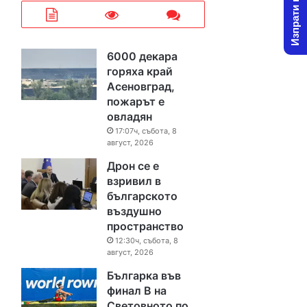
Изпрати новина
6000 декара
горяха край
Асеновград,
пожарът е
овладян
17:07ч, събота, 8
август, 2026
Дрон се е
взривил в
българското
въздушно
пространство
12:30ч, събота, 8
август, 2026
Българка във
финал B на
Световното по