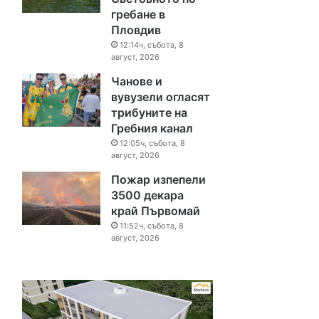
гребане в
Пловдив
12:14ч, събота, 8
август, 2026
Чанове и
вувузели огласят
трибуните на
Гребния канал
12:05ч, събота, 8
август, 2026
Пожар изпепели
3500 декара
край Първомай
11:52ч, събота, 8
август, 2026