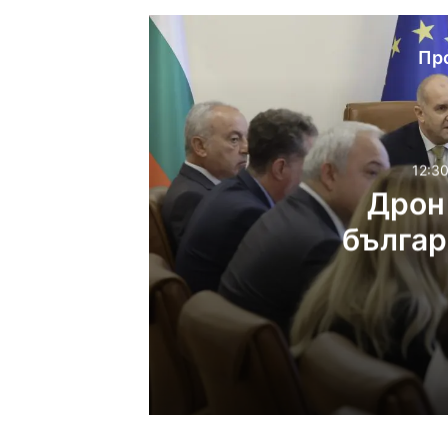
Пр
12:30
Дрон 
българ
пр
12:30ч, събота, 8 август
Дрон се е взривил в