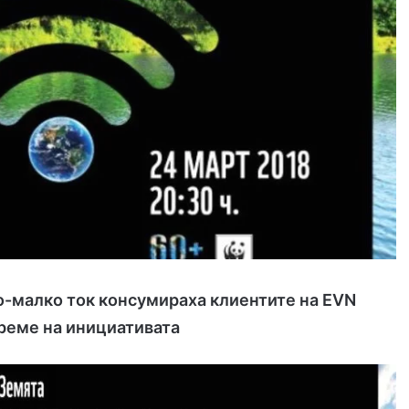
о-малко ток консумираха клиентите на EVN
реме на инициативата