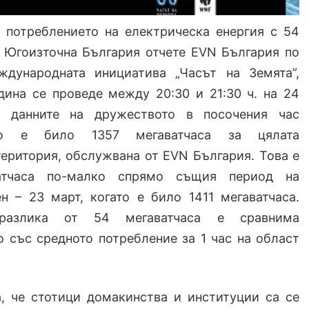
 потреблението на електрическа енергия с 54
в Югоизточна България отчете ЕVN България по
дународната инициатива „Часът на Земята”,
дина се проведе между 20:30 и 21:30 ч. на 24
д данните на дружеството в посочения час
ето е било 1357 мегаватчаса за цялата
еритория, обслужвана от ЕVN България. Това е
атчаса по-малко спрямо същия период на
н – 23 март, когато е било 1411 мегаватчаса.
 разлика от 54 мегаватчаса е сравнимa
 със средното потребление за 1 час на област
а, че стотици домакинства и институции са се