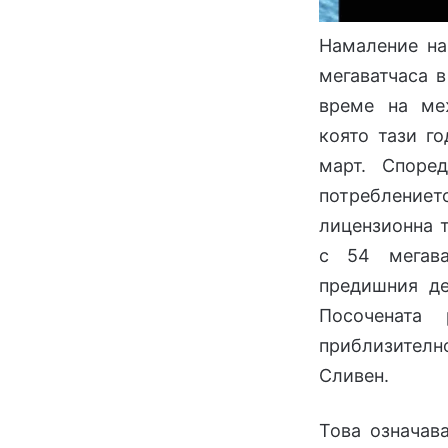
Намаление на
мегаватчаса 
време на меж
която тази го
март. Споре
потреблени
лицензионна т
с 54 мегав
предишния де
Посочената
приблизително
Сливен.
Това означав