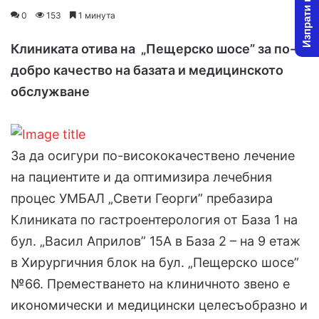
Изпрати новина
o
e
0
153
1 минута
l
n
l
d
Клиниката отива на „Пещерско шосе” за по-
o
a
добро качество на базата и медицинското
w
n
обслужване
o
e
n
m
X
a
i
За да осигури по-висококачествено лечение
l
на пациентите и да оптимизира лечебния
процес УМБАЛ „Свети Георги” пребазира
Клиниката по гастроентерология от База 1 на
бул. „Васил Априлов” 15А в База 2 – на 9 етаж
в Хирургичния блок на бул. „Пещерско шосе”
№66. Преместването на клиничното звено е
икономически и медицински целесъобразно и