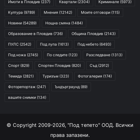
Имоти в Пловдив
(237)
Квартали
(2304)
Криминале
(5973)
Култура
(9789)
Мнения
(12142)
Моите отговори
(115)
Новини
(54289)
Нощна смяна
(1484)
Образование в Пловдив
(736)
Община Пловдив
(2143)
ПУЛС
(2542)
Под лупа
(1613)
Под небето
(6493)
Под ножа
(2745)
По следите
(123)
Разследване
(1313)
Спорт
(829)
Спортен Пловдив
(820)
Съд
(2912)
Темида
(2821)
Туризъм
(323)
Фотогалерия
(174)
Фоторепортаж
(247)
Ъндърграунд
(89)
вашите снимки
(134)
© Copyright 2009-2026, "Под тепето" ООД. Всички
права запазени.