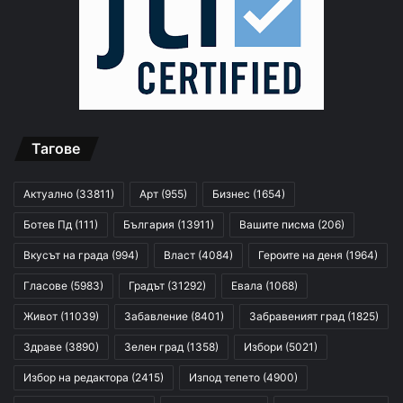
Тагове
Актуално
(33811)
Арт
(955)
Бизнес
(1654)
Ботев Пд
(111)
България
(13911)
Вашите писма
(206)
Вкусът на града
(994)
Власт
(4084)
Героите на деня
(1964)
Гласове
(5983)
Градът
(31292)
Евала
(1068)
Живот
(11039)
Забавление
(8401)
Забравеният град
(1825)
Здраве
(3890)
Зелен град
(1358)
Избори
(5021)
Избор на редактора
(2415)
Изпод тепето
(4900)