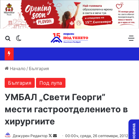
Търсене ...
Switch skin
М
Начало
/
България
България
Под лупа
УМБАЛ „Свети Георги”
мести гастроотделението в
хирургиите
Дежурен Редактор
F
S
00:00ч, сряда, 26 септември, 2012