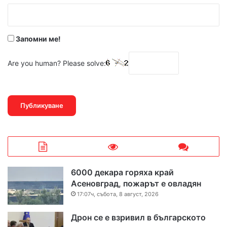
:
*
Запомни ме!
Are you human? Please solve:
6000 декара горяха край
Асеновград, пожарът е овладян
17:07ч, събота, 8 август, 2026
Дрон се е взривил в българското