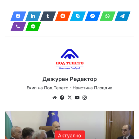
Дежурен Редактор
Екип на Под Тепето - Наистина Пловдив
We
Fa
X
Yo
Ins
bsi
ce
uT
tag
te
bo
ub
ra
ok
e
m
Актуално