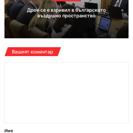
Дрон се е взривил в българското
въздушно пространство
Вашият коментар
К
о
м
е
н
т
а
р
Име