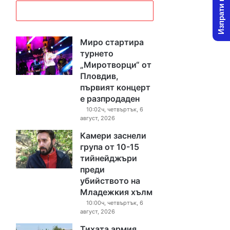
Изпрати новина
Миро стартира
турнето
„Миротворци“ от
Пловдив,
първият концерт
е разпродаден
10:02ч, четвъртък, 6
август, 2026
Камери заснели
група от 10-15
тийнейджъри
преди
убийството на
Младежкия хълм
10:00ч, четвъртък, 6
август, 2026
Тихата армия