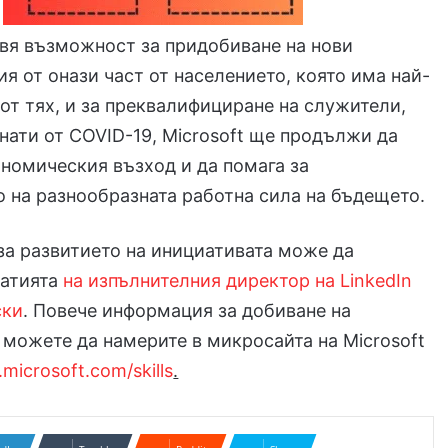
вя възможност за придобиване на нови
я от онази част от населението, която има най-
от тях, и за преквалифициране на служители,
гнати от COVID-19, Microsoft ще продължи да
номическия възход и да помага за
 на разнообразната работна сила на бъдещето.
а развитието на инициативата може да
татията
на изпълнителния директор на LinkedIn
ски
. Повече информация за добиване на
можете да намерите в микросайта на Microsoft
microsoft.com/skills
.