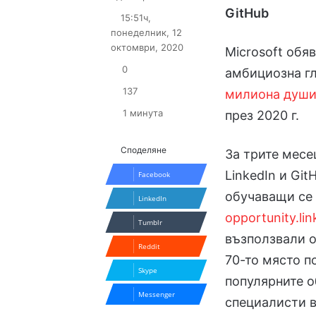
on
an
GitHub
15:51ч,
X
email
понеделник, 12
октомври, 2020
Microsoft обя
0
амбициозна г
137
милиона души
1 минута
през 2020 г.
Споделяне
За трите месе
LinkedIn и Gi
Facebook
обучаващи се 
LinkedIn
opportunity.li
Tumblr
възползвали о
Reddit
70-то място п
Skype
популярните о
Messenger
специалисти в