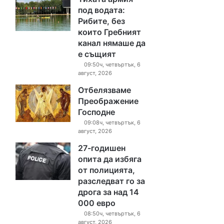
под водата:
Рибите, без
които Гребният
канал нямаше да
е същият
09:50ч, четвъртък, 6
август, 2026
Отбелязваме
Преображение
Господне
09:08ч, четвъртък, 6
август, 2026
27-годишен
опита да избяга
от полицията,
разследват го за
дрога за над 14
000 евро
08:50ч, четвъртък, 6
август, 2026