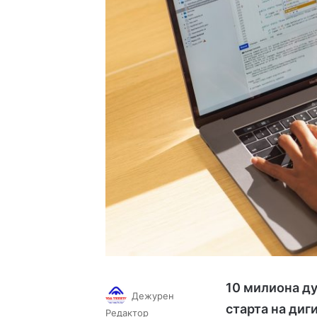
10 милиона ду
Дежурен
старта на диг
Follow
Send
Редактор