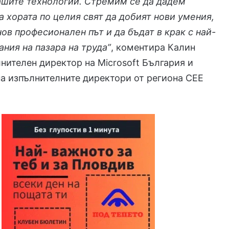
ашите технологии. Стремим се да дадем
 хората по целия свят да добият нови умения,
нов професионален път и да бъдат в крак с най-
ания на пазара на труда
”
, коментира Калин
нителен директор на Microsoft България и
а изпълнителните директори от региона CEE