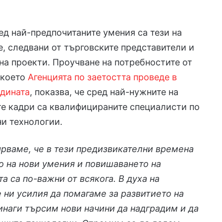
ед най-предпочитаните умения са тези на
, следвани от търговските представители и
а проекти. Проучване на потребностите от
 което
Агенцията по заетостта проведе в
одината
, показва, че сред най-нужните на
е кадри са квалифицираните специалисти по
и технологии.
вярваме, че в тези предизвикателни времена
 на нови умения и повишаването на
а са по-важни от всякога. В духа на
 ни усилия да помагаме за развитието на
наги търсим нови начини да надградим и да