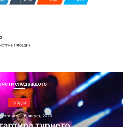
edIn
Tumblr
Reddit
Skype
р
аистина Пловдив
ram
очети следващото
Градът
, четвъртък, 6 август, 2026
тартира турнето