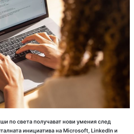
ши по света получават нови умения след
италната
инициатива
на Microsoft, LinkedIn и