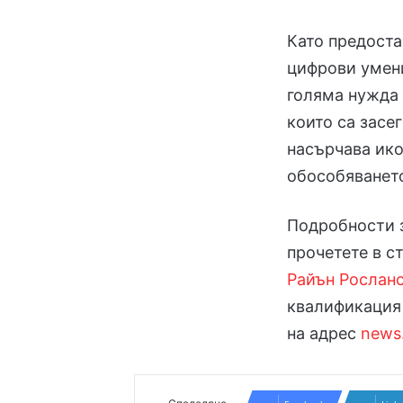
Като предоста
цифрови умени
голяма нужда 
които са засе
насърчава ико
обособяването
Подробности з
прочетете в с
Райън Рослан
квалификация 
на адрес
news.