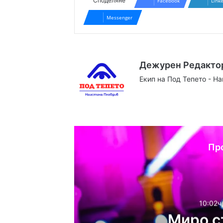
Споделяне
Facebook
Link
Messenger
Дежурен Редакто
Екип на Под Тепето - Н
Website
Facebook
X
YouTube
Instag
Пр
10:02ч
Миро с