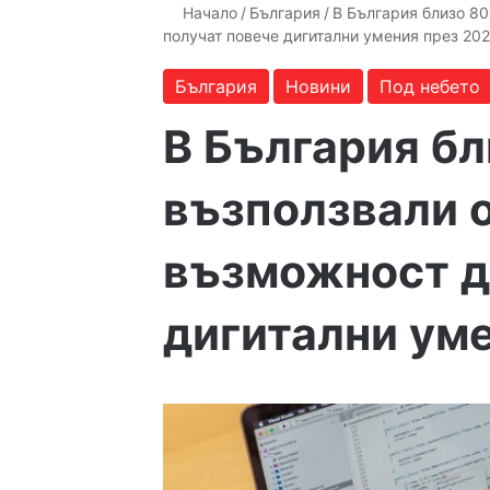
Начало
/
България
/
В България близо 80
получат повече дигитални умения през 20
България
Новини
Под небето
В България бл
възползвали 
възможност д
дигитални ум