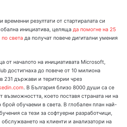
ви временни резултати от стартиралата си
лобална инициатива, целяща
да помогне на 25
 по света
да получат повече дигитални умения
ца от началото на инициативата Microsoft,
tHub достигнаха до повече от 10 милиона
в 231 държави и територии чрез
nkedin.com
. В България близо 8000 души са се
т възможността, което поставя страната ни на
о брой обучаеми в света. В глобален план най-
бучения са тези за софтуерни разработчици,
 обслужването на клиенти и анализатори на