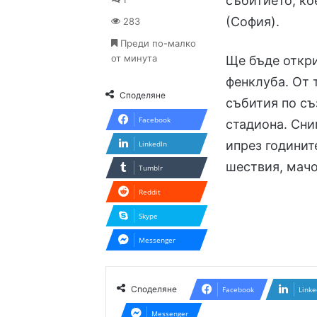
събитието, ко
(София).
283
Преди по-малко
от минута
Ще бъде откри
фенклуба. От 
Споделяне
събития по съ
Facebook
стадиона. Сни
ипрез годинит
LinkedIn
шествия, мачо
Tumblr
Reddit
Skype
Messenger
Споделяне
Facebook
Linke
Messenger