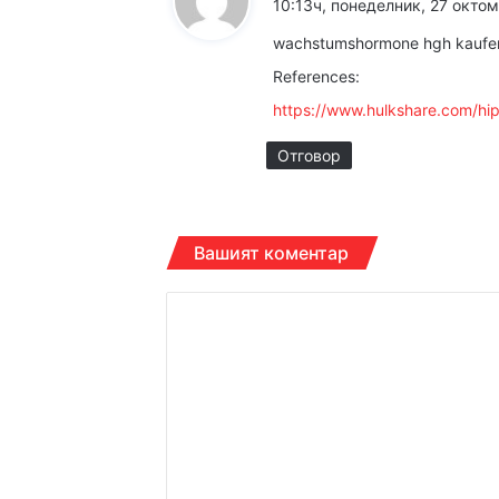
10:13ч, понеделник, 27 октом
з
wachstumshormone hgh kaufe
а
References:
:
14:13ч, петък, 7 август,
https://www.hulkshare.com/hi
Отговор
14:05ч, петък, 7 август,
Вашият коментар
К
о
м
е
н
т