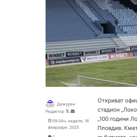
Откриват офиц
Дежурен
стадион „Локо
Follow
Send
Редактор
on
an
„100 години 
09:04ч, неделя, 16
X
email
февруари, 2025
Пловдив. Кме
1