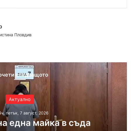
р
аистина Пловдив
ram
очети следващото
Актуално
4ч, петък, 7 август, 2026
а една майка в съда