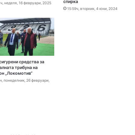
спирка
ите остават само в евро
ч, неделя, 16 февруари, 2025
15:59ч, вторник, 4 юни, 2024
 2026
Специален гост от Бразилия посети пловдивските пожарникари
 2026
сигурени средства за
алната трибуна на
„Взели са му 30-те евро, да си хапнат дюнери“. Смразяващи детайли от екзекуцията на Младежкия хълм
он „Локомотив“
ч, понеделник, 26 февруари,
 2026
Нови детйали за убийството в Пловдив: Нечовешка жестокост
 2026
НОИ вече ще превежда обезщетения и по сметки в Revolut