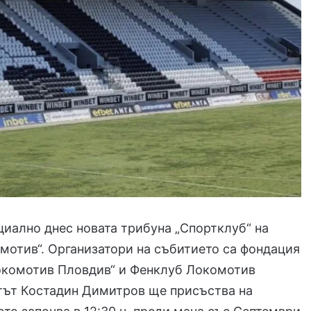
иално днес новата трибуна „Спортклуб“ на
мотив“. Организатори на събитието са фондация
Локомотив Пловдив“ и Фенклуб Локомотив
тът Костадин Димитров ще присъства на