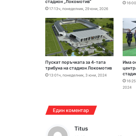
стадион „Локомотив“
Етикетите в магазин
16:00
17:13ч, понеделник, 29 юни, 2026
16:00ч, петък, 7 август,
15:43ч, петък, 7 август,
Пускат поръчката за 4-тата
Има о
трибуна на стадион Локомотив
центр
стади
13:01ч, понеделник, 3 юни, 2024
16:25
2024
14:38ч, петък, 7 август,
Един коментар
к
Titus
14:21ч, петък, 7 август,
а