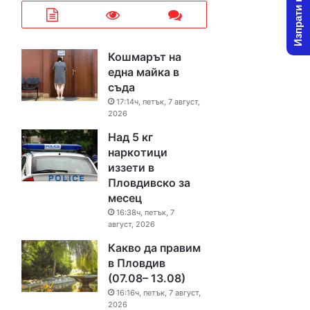
Изпрати новина
Кошмарът на
една майка в
съда
17:14ч, петък, 7 август,
2026
Над 5 кг
наркотици
иззети в
Пловдивско за
месец
16:38ч, петък, 7
август, 2026
Какво да правим
в Пловдив
(07.08– 13.08)
16:16ч, петък, 7 август,
2026