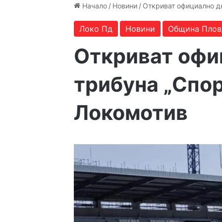
Начало
/
Новини
/
Откриват официално дн
Локо Пд
Новини
Община Плов
Откриват офи
трибуна „Спор
Локомотив