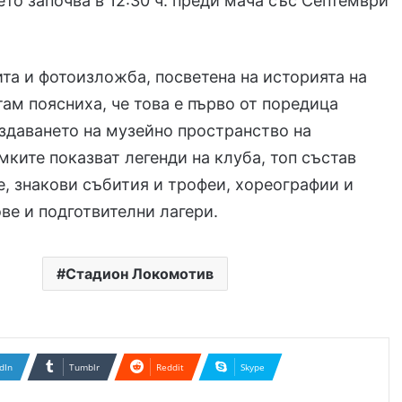
ето започва в 12:30 ч. преди мача със Септември
та и фотоизложба, посветена на историята на
там поясниха, че това е първо от поредица
здаването на музейно пространство на
мките показват легенди на клуба, топ състав
е, знакови събития и трофеи, хореографии и
ве и подготвителни лагери.
Стадион Локомотив
dIn
Tumblr
Reddit
Skype