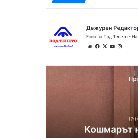
Дежурен Редакто
Екип на Под Тепето - Н
Website
Facebook
X
YouTube
Instag
Пр
17:1
Кошмарът н