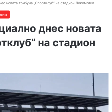
ес новата трибуна „Спортклуб“ на стадион Локомотив
див
циално днес новата
тклуб“ на стадион