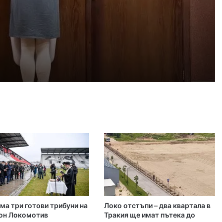
 2026
айка в съда
 2026
иззети в Пловдивско за месец
 2026
ловдив (07.08– 13.08)
ма три готови трибуни на
Локо отстъпи – два квартала в
 2026
он Локомотив
Тракия ще имат пътека до