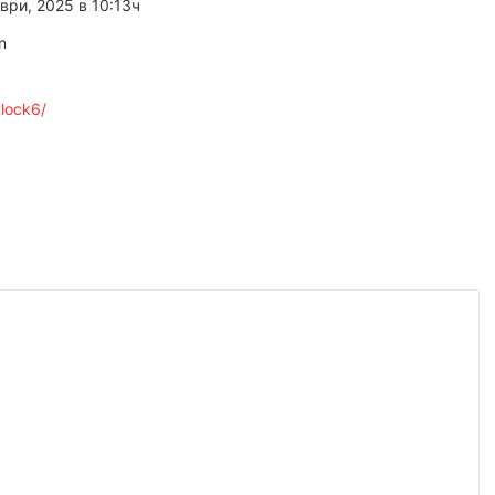
ври, 2025 в 10:13ч
n
 2026
plock6/
Георги Господинов: Насъскването е половината от поръчването на едно убийство
 2026
Нова токсикохимична лаборатория отваря врати в ОДМВР – Пловдив