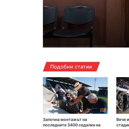
17:14ч, петък, 7 август,
Кошмарът на една м
16:38ч, петък, 7 август,
Подобни статии
Над 5 кг наркотици 
16:16ч, петък, 7 август,
Какво да правим в П
Започна монтажът на
Вече и
16:10ч, петък, 7 август,
последните 3400 седалки на
стади