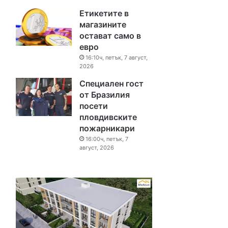
Етикетите в
магазините
остават само в
евро
16:10ч, петък, 7 август,
2026
Специален гост
от Бразилия
посети
пловдивските
пожарникари
16:00ч, петък, 7
август, 2026