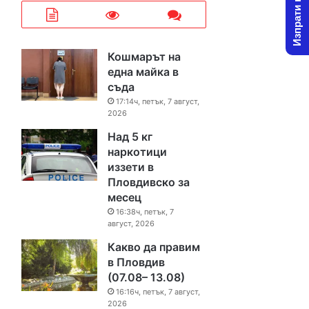
Изпрати новина
Кошмарът на
една майка в
съда
17:14ч, петък, 7 август,
2026
Над 5 кг
наркотици
иззети в
Пловдивско за
месец
16:38ч, петък, 7
август, 2026
Какво да правим
в Пловдив
(07.08– 13.08)
16:16ч, петък, 7 август,
2026