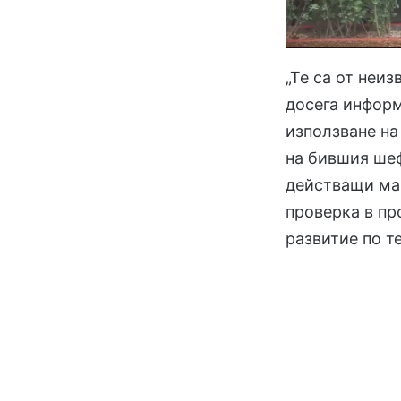
„Те са от неи
досега информ
използване на
на бившия шеф
действащи ма
проверка в пр
развитие по т