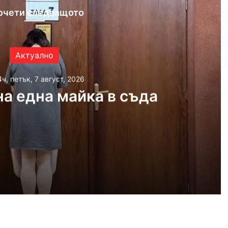
очети следващото
Актуално
4ч, петък, 7 август, 2026
а една майка в съда
 2026
айка в съда
 2026