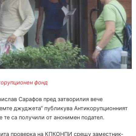
корупционен фонд
рислав Сарафов пред затворилия вече
семте джуджета“ публикува Антикорупционният
е те са получили от анонимен подател.
рита проверка на КПКОНПИ срещу заместник-