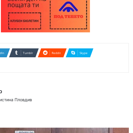
dIn
Tumblr
Reddit
Skype
р
аистина Пловдив
ram