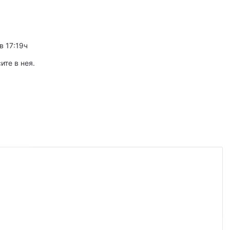
иззети в Пловдивско за месец
в 17:19ч
 2026
ловдив (07.08– 13.08)
ите в нея.
 2026
ите остават само в евро
 2026
Специален гост от Бразилия посети пловдивските пожарникари
 2026
„Взели са му 30-те евро, да си хапнат дюнери“. Смразяващи детайли от екзекуцията на Младежкия хълм