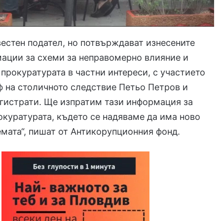
звестен подател, но потвърждават изнесените
ации за схеми за неправомерно влияние и
 прокуратурата в частни интереси, с участието
 на столичното следствие Петьо Петров и
гистрати. Ще изпратим тази информация за
окуратурата, където се надяваме да има ново
емата“, пишат от Антикорупционния фонд.