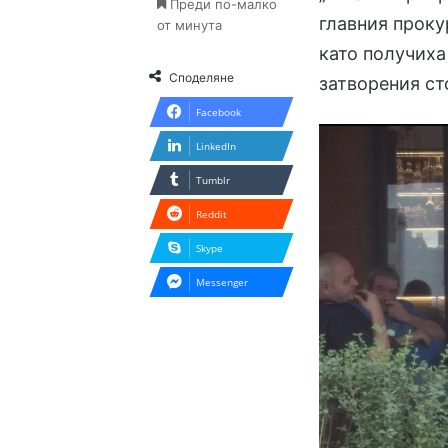
Преди по-малко
главния проку
от минута
като получиха
Споделяне
затворения ст
Facebook
LinkedIn
Tumblr
Reddit
Skype
Messenger