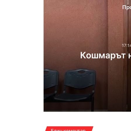
Пр
17:1
Кошмарът н
17:14ч, петък, 7 август,
Кошмарът на една м
16:38ч, петък, 7 август,
Един коментар