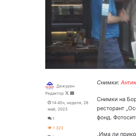
Снимки:
Анти
Дежурен
Follow
Send
Редактор
Снимки на Бо
on
an
14:40ч, неделя, 28
X
email
ресторант „О
май, 2023
фонд. Фотосит
1
1 323
„Има ли прик