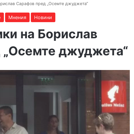
орислав Сарафов пред „Осемте джуджета“
е
Мнения
Новини
мки на Борислав
 „Осемте джуджета“