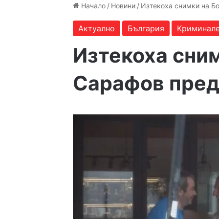
Начало
/
Новини
/
Изтекоха снимки на Б
Актуално
България
Криминал
Изтекоха сни
Сарафов пред