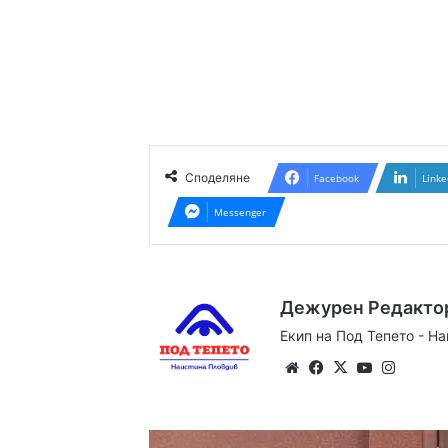
Споделяне
Facebook
Linke
Messenger
Дежурен Редакто
Екип на Под Тепето - Н
Website
Facebook
X
YouTube
Instag