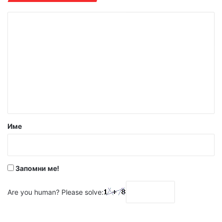
К
о
м
е
н
т
а
р
Име
:
*
Запомни ме!
Are you human? Please solve: