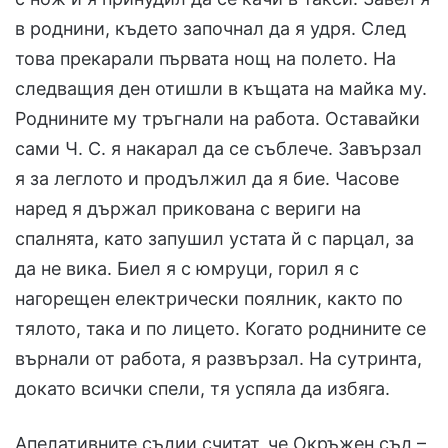
в роднини, където започнал да я удря. След
това прекарали първата нощ на полето. На
следващия ден отишли в къщата на майка му.
Роднините му тръгнали на работа. Оставайки
сами Ч. С. я накарал да се съблече. Завързал
я за леглото и продължил да я бие. Часове
наред я държал прикована с вериги на
спалнята, като запушил устата й с парцал, за
да не вика. Биел я с юмруци, горил я с
нагорещен електрически поялник, както по
тялото, така и по лицето. Когато роднините се
върнали от работа, я развързал. На сутринта,
докато всички спели, тя успяла да избяга.
Апелативните съдии считат, че Окръжен съд –