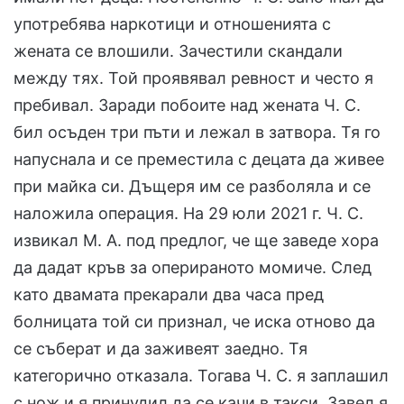
употребява наркотици и отношенията с
жената се влошили. Зачестили скандали
между тях. Той проявявал ревност и често я
пребивал. Заради побоите над жената Ч. С.
бил осъден три пъти и лежал в затвора. Тя го
напуснала и се преместила с децата да живее
при майка си. Дъщеря им се разболяла и се
наложила операция. На 29 юли 2021 г. Ч. С.
извикал М. А. под предлог, че ще заведе хора
да дадат кръв за оперираното момиче. След
като двамата прекарали два часа пред
болницата той си признал, че иска отново да
се съберат и да заживеят заедно. Тя
категорично отказала. Тогава Ч. С. я заплашил
с нож и я принудил да се качи в такси. Завел я