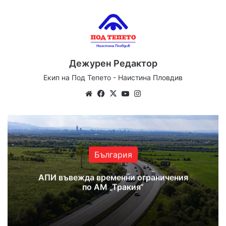
Дежурен Редактор
Екип на Под Тепето - Наистина Пловдив
Website
Facebook
X
YouTube
Instagram
България
АПИ въвежда временни ограничения
по АМ „Тракия“