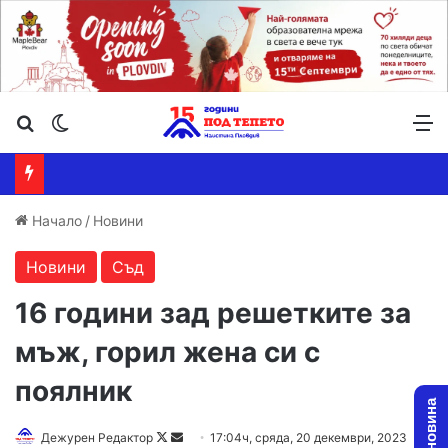
Търсене ...
Switch skin
М
Начало
/
Новини
Новини
Съд
16 години зад решетките за
мъж, горил жена си с
поялник
Follow
Send
Дежурен Редактор
17:04ч, сряда, 20 декември, 2023