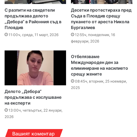
С разпити на свидетели
Десетки протестираха пред
продължава делото
Съда в Пловдив срещу
„Дебора“ в Районния съд в
пукането от ареста Никола
Пловдив
Бургазлиев
11:00ч, сряда, 11 март, 2026
12:55ч, понеделник, 16
февруари, 2026
Отбелязваме
Международен ден за
елиминиране на насилието
срещу жените
08:45ч, вторник, 25 ноември,
2025
Делото „Дебора“
продължава с изслушване
на експерти
13:00ч, четвъртък, 22 януари,
2026
Вашият коментар