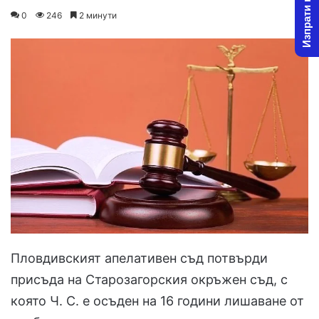
Изпрати новина
on
an
0
246
2 минути
X
email
Пловдивският апелативен съд потвърди
присъда на Старозагорския окръжен съд, с
която Ч. С. е осъден на 16 години лишаване от