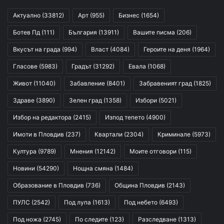
Актуално
(33812)
Арт
(955)
Бизнес
(1654)
Ботев Пд
(111)
България
(13911)
Вашите писма
(206)
Вкусът на града
(994)
Власт
(4084)
Героите на деня
(1964)
Гласове
(5983)
Градът
(31292)
Евала
(1068)
Живот
(11040)
Забавление
(8401)
Забравеният град
(1825)
Здраве
(3890)
Зелен град
(1358)
Избори
(5021)
Избор на редактора
(2415)
Изпод тепето
(4900)
Имоти в Пловдив
(237)
Квартали
(2304)
Криминале
(5973)
Култура
(9789)
Мнения
(12142)
Моите отговори
(115)
Новини
(54290)
Нощна смяна
(1484)
Образование в Пловдив
(736)
Община Пловдив
(2143)
ПУЛС
(2542)
Под лупа
(1613)
Под небето
(6493)
Под ножа
(2745)
По следите
(123)
Разследване
(1313)