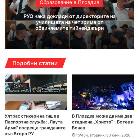
Образование в Пловдив
РУО чака доклади от директорите на
училищата на четирима от
обвиняемите тийнейджъри
Подобни статии
Ултрас стикери на гише в
В Пловдив може да има два
Паспортна служба: „Лаута
стадиона „Христо“ – Ботев и
Арми“ посреща гражданите
Бонев
във Второ РУ
15:48ч, вторник, 30 юни, 2026