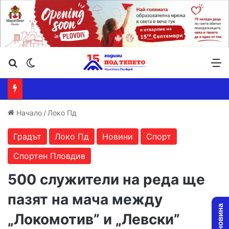
Търсене ...
Switch skin
М
Начало
/
Локо Пд
Градът
Локо Пд
Новини
Спорт
Спортен Пловдив
500 служители на реда ще
пазят на мача между
„Локомотив” и „Левски”