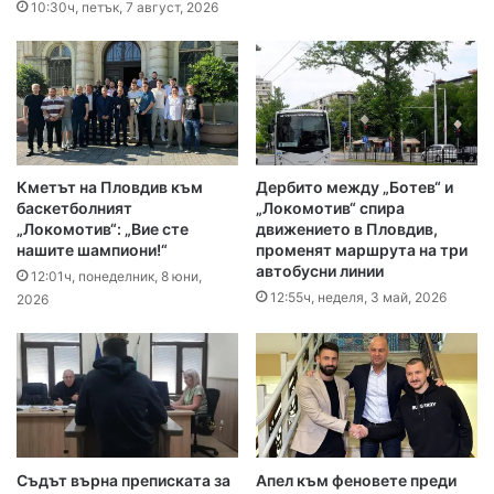
10:30ч, петък, 7 август, 2026
Кметът на Пловдив към
Дербито между „Ботев“ и
баскетболният
„Локомотив“ спира
„Локомотив“: „Вие сте
движението в Пловдив,
нашите шампиони!“
променят маршрута на три
автобусни линии
12:01ч, понеделник, 8 юни,
12:55ч, неделя, 3 май, 2026
2026
Съдът върна преписката за
Апел към феновете преди