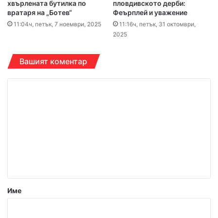
хвърлената бутилка по
пловдивското дерби:
вратаря на „Ботев“
Феърплей и уважение
11:04ч, петък, 7 ноември, 2025
11:16ч, петък, 31 октомври,
2025
Вашият коментар
К
о
м
е
н
т
а
р
Име
:
*