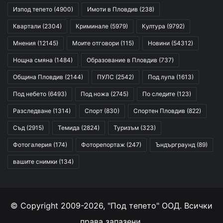
Изпод тепето
(4900)
Имоти в Пловдив
(238)
Квартали
(2304)
Криминале
(5979)
Култура
(9792)
Мнения
(12145)
Моите отговори
(115)
Новини
(54312)
Нощна смяна
(1484)
Образование в Пловдив
(737)
Община Пловдив
(2144)
ПУЛС
(2542)
Под лупа
(1613)
Под небето
(6493)
Под ножа
(2745)
По следите
(123)
Разследване
(1314)
Спорт
(830)
Спортен Пловдив
(822)
Съд
(2915)
Темида
(2824)
Туризъм
(323)
Фотогалерия
(174)
Фоторепортаж
(247)
Ъндърграунд
(89)
вашите снимки
(134)
© Copyright 2009-2026, "Под тепето" ООД. Всички
права запазени.