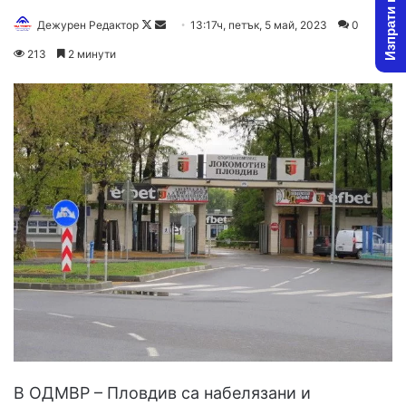
Изпрати новина
Follow
Send
Дежурен Редактор
13:17ч, петък, 5 май, 2023
0
on
an
213
2 минути
X
email
В ОДМВР – Пловдив са набелязани и