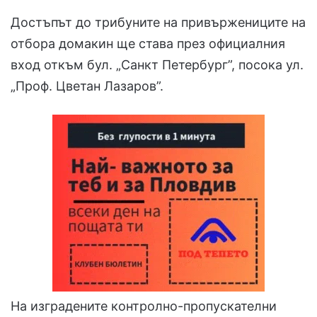
Достъпът до трибуните на привържениците на
отбора домакин ще става през официалния
вход откъм бул. „Санкт Петербург”, посока ул.
„Проф. Цветан Лазаров”.
На изградените контролно-пропускателни