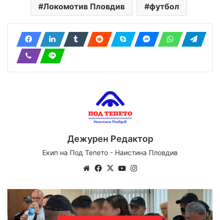
Локомотив Пловдив
футбол
Дежурен Редактор
Екип на Под Тепето - Наистина Пловдив
Website
Facebook
X
YouTube
Instagram