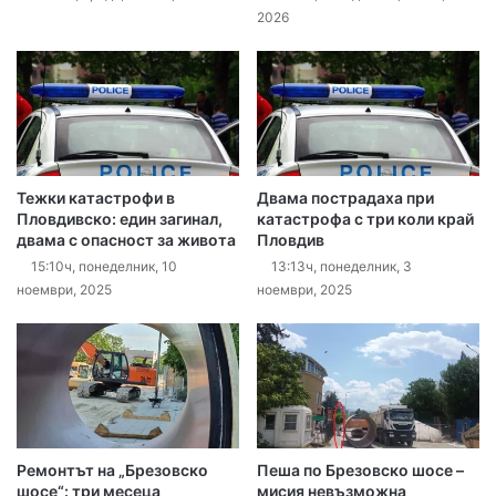
2026
Тежки катастрофи в
Двама пострадаха при
Пловдивско: един загинал,
катастрофа с три коли край
двама с опасност за живота
Пловдив
15:10ч, понеделник, 10
13:13ч, понеделник, 3
ноември, 2025
ноември, 2025
Ремонтът на „Брезовско
Пеша по Брезовско шосе –
шосе“: три месеца
мисия невъзможна