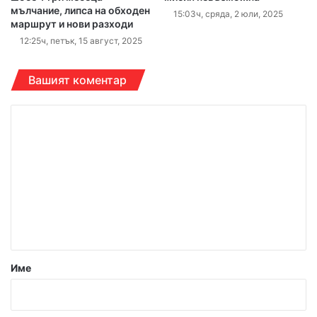
мълчание, липса на обходен
15:03ч, сряда, 2 юли, 2025
маршрут и нови разходи
12:25ч, петък, 15 август, 2025
Вашият коментар
К
о
м
е
н
т
а
р
Име
:
*