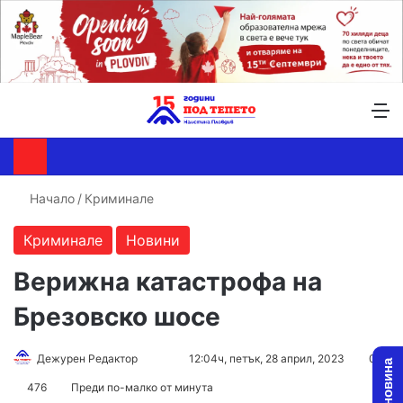
Търсене ...
Switch skin
М
Начало
/
Криминале
Криминале
Новини
Верижна катастрофа на
Брезовско шосе
Follow
Send
Дежурен Редактор
12:04ч, петък, 28 април, 2023
0
on
an
476
Преди по-малко от минута
X
email