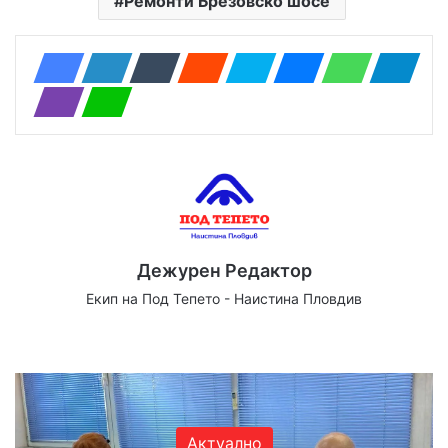
Ремонти Брезовско шосе
Дежурен Редактор
Екип на Под Тепето - Наистина Пловдив
Website
Facebook
X
YouTube
Instagram
Актуално