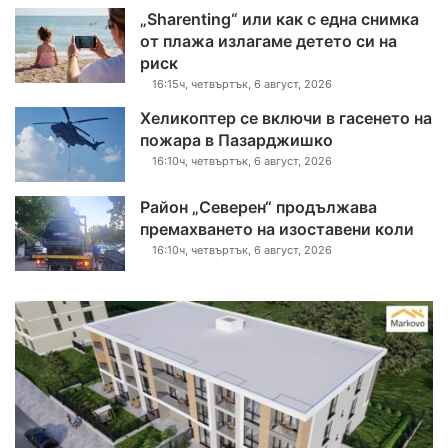
„Sharenting“ или как с една снимка
от плажа излагаме детето си на
риск
16:15ч, четвъртък, 6 август, 2026
Хеликоптер се включи в гасенето на
пожара в Пазарджишко
16:10ч, четвъртък, 6 август, 2026
Район „Северен“ продължава
премахването на изоставени коли
16:10ч, четвъртък, 6 август, 2026