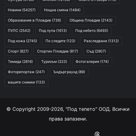
Новини
(54257)
Нощна смяна
(1484)
Образование в Пловдив
(736)
Община Пловдив
(2143)
ПУЛС
(2542)
Под лупа
(1613)
Под небето
(6493)
Под ножа
(2745)
По следите
(123)
Разследване
(1312)
Спорт
(827)
Спортен Пловдив
(817)
Съд
(2907)
Темида
(2816)
Туризъм
(323)
Фотогалерия
(174)
Фоторепортаж
(247)
Ъндърграунд
(89)
вашите снимки
(133)
© Copyright 2009-2026, "Под тепето" ООД. Всички
права запазени.
Facebook
YouTube
Instagram
RSS
Threads