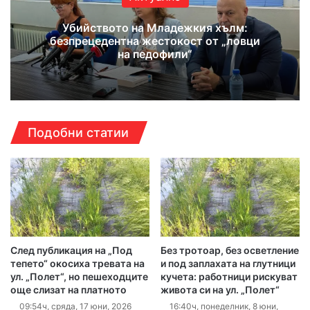
Убийството на Младежкия хълм:
безпрецедентна жестокост от „ловци
на педофили“
Подобни статии
След публикация на „Под
Без тротоар, без осветление
тепето“ окосиха тревата на
и под заплахата на глутници
ул. „Полет“, но пешеходците
кучета: работници рискуват
още слизат на платното
живота си на ул. „Полет“
09:54ч, сряда, 17 юни, 2026
16:40ч, понеделник, 8 юни,