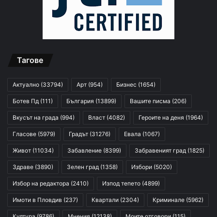
Тагове
Актуално
(33794)
Арт
(954)
Бизнес
(1654)
Ботев Пд
(111)
България
(13899)
Вашите писма
(206)
Вкусът на града
(994)
Власт
(4082)
Героите на деня
(1964)
Гласове
(5979)
Градът
(31276)
Евала
(1067)
Живот
(11034)
Забавление
(8399)
Забравеният град
(1825)
Здраве
(3890)
Зелен град
(1358)
Избори
(5020)
Избор на редактора
(2410)
Изпод тепето
(4899)
Имоти в Пловдив
(237)
Квартали
(2304)
Криминале
(5962)
Култура
(9786)
Мнения
(12138)
Моите отговори
(115)