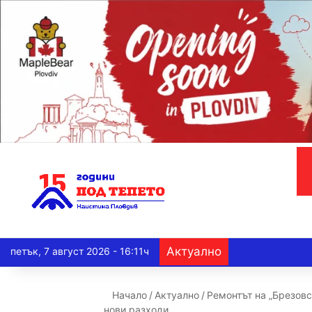
Актуално
петък, 7 август 2026 - 16:11ч
Начало
/
Актуално
/
Ремонтът на „Брезовс
нови разходи