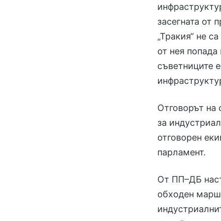
инфраструктур
засегната от 
„Тракия“ не с
от нея попада
съветниците е
инфраструктур
Отговорът на 
за индустриал
отговорен еки
парламент.
От ПП–ДБ наст
обходен маршр
индустриалнит