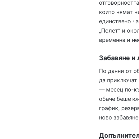
отговорностт
които нямат н
единствено ча
„Полет“ и око
временна и не
Забавяне и 
По данни от о
да приключат 
— месец по-къ
обаче беше юн
график, резер
ново забавяне
Допълнител