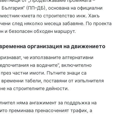
ъветници от „Продължаваме промяната –
 България“ (ПП–ДБ), основана на официални
аместник-кмета по строителство инж. Хакъ
чени след няколко месеца забавяне. По проекта
н и безопасен обходен маршрут.
 временна организация на движението
ризнават, че използваните алтернативни
редпочитания на водачите“, включително
през частни имоти. Пътните знаци са
 временни табели, поставяни от изпълнителя
не на строителните дейности.
лнител няма ангажимент за поддръжка на
оито преминава пренасоченият трафик, а