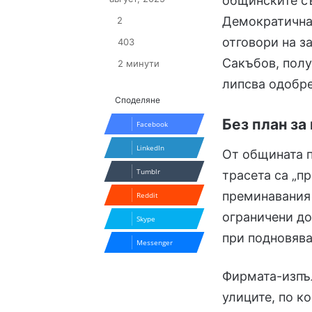
общинските с
Демократична
2
отговори на з
403
Сакъбов, полу
2 минути
липсва одобре
Споделяне
Без план за
Facebook
LinkedIn
От общината п
Tumblr
трасета са „п
преминавания 
Reddit
ограничени до
Skype
при подновява
Messenger
Фирмата-изпъ
улиците, по к