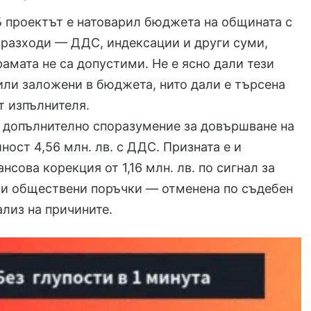
 проектът е натоварил бюджета на общината с
 разходи — ДДС, индексации и други суми,
рамата не са допустими. Не е ясно дали тези
или заложени в бюджета, нито дали е търсена
т изпълнителя.
 допълнително споразумение за довършване на
ност 4,56 млн. лв. с ДДС. Призната е и
нсова корекция от 1,16 млн. лв. по сигнал за
ри обществени поръчки — отменена по съдебен
ализ на причините.