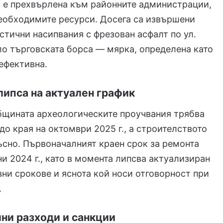
а е прехвърлена към районните администрации,
еобходимите ресурси. Досега са извършени
стични насипвания с фрезован асфалт по ул.
ло търговската борса — мярка, определена като
ефективна.
липса на актуален график
бщината археологическите проучвания трябва
до края на октомври 2025 г., а строителството
сно. Първоначалният краен срок за ремонта
и 2024 г., като в момента липсва актуализиран
вни срокове и яснота кой носи отговорност при
.
ни разходи и санкции