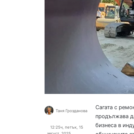
Сагата с ремо
Таня Грозданова
продължава д
Follow
Send
on
an
бизнеса в инд
12:25ч, петък, 15
X
email
август, 2025