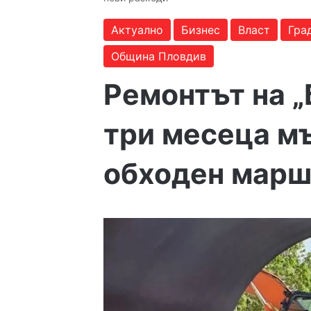
Актуално
Бизнес
Власт
Гра
Община Пловдив
Ремонтът на „
три месеца мъ
обходен марш