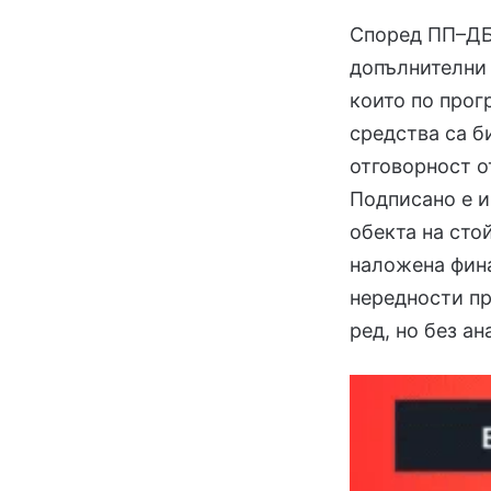
Според ПП–ДБ
допълнителни
които по прог
средства са б
отговорност о
Подписано е и
обекта на стой
наложена фина
нередности п
ред, но без ан