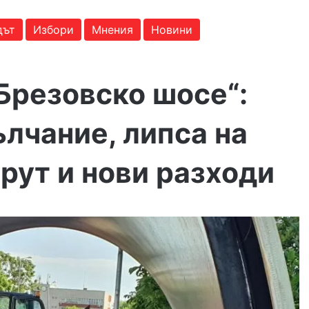
дът
Избори
Мнения
Новини
Брезовско шосе“:
лчание, липса на
рут и нови разходи