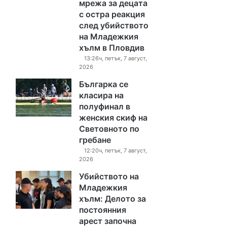
мрежа за децата
с остра реакция
след убийството
на Младежкия
хълм в Пловдив
13:26ч, петък, 7 август,
2026
Българка се
класира на
полуфинал в
женския скиф на
Световното по
гребане
12:20ч, петък, 7 август,
2026
Убийството на
Младежкия
хълм: Делото за
постоянния
арест започна