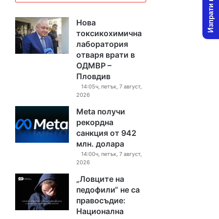
Изпрати новина
Нова
токсикохимична
лаборатория
отваря врати в
ОДМВР –
Пловдив
14:05ч, петък, 7 август,
2026
Meta получи
рекордна
санкция от 942
млн. долара
14:00ч, петък, 7 август,
2026
„Ловците на
педофили“ не са
правосъдие:
Национална