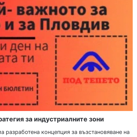
ратегия за индустриалните зони
а разработена концепция за възстановяване на