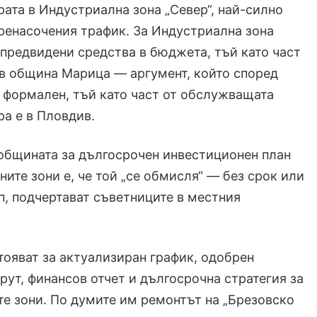
ата в Индустриална зона „Север“, най-силно
пренасочения трафик. За Индустриална зона
а предвидени средства в бюджета, тъй като част
 в община Марица — аргумент, който според
 формален, тъй като част от обслужващата
а е в Пловдив.
общината за дългосрочен инвестиционен план
ните зони е, че той „се обмисля“ — без срок или
п, подчертават съветниците в местния
ояват за актуализиран график, одобрен
ут, финансов отчет и дългосрочна стратегия за
е зони. По думите им ремонтът на „Брезовско