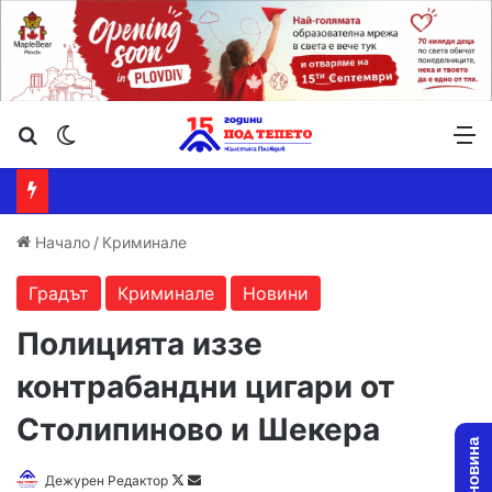
Търсене ...
Switch skin
М
Начало
/
Криминале
Градът
Криминале
Новини
Полицията иззе
контрабандни цигари от
Столипиново и Шекера
Follow
Send
Дежурен Редактор