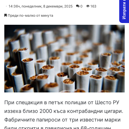
Изпрати новина
on
an
14:36ч, понеделник, 8 декември, 2025
0
163
X
email
Преди по-малко от минута
При спецакция в петък полицаи от Шесто РУ
иззеха близо 2000 къса контрабандни цигари.
Фабричните папироси от три известни марки
били открити в павилиона на 68-годишен