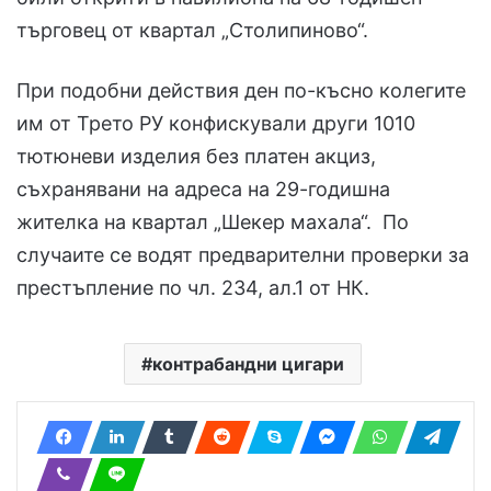
търговец от квартал „Столипиново“.
При подобни действия ден по-късно колегите
им от Трето РУ конфискували други 1010
тютюневи изделия без платен акциз,
съхранявани на адреса на 29-годишна
жителка на квартал „Шекер махала“. По
случаите се водят предварителни проверки за
престъпление по чл. 234, ал.1 от НК.
контрабандни цигари