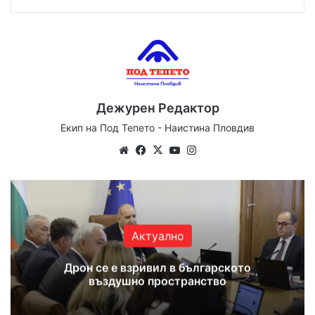
Дежурен Редактор
Екип на Под Тепето - Наистина Пловдив
Website
Facebook
X
YouTube
Instagram
Актуално
Дрон се е взривил в българското
въздушно пространство