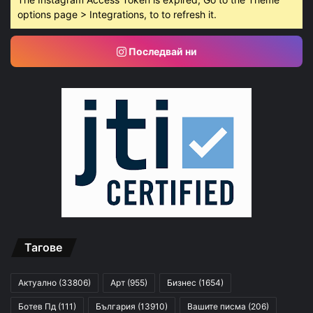
options page > Integrations, to to refresh it.
Последвай ни
Тагове
Актуално
(33806)
Арт
(955)
Бизнес
(1654)
Ботев Пд
(111)
България
(13910)
Вашите писма
(206)