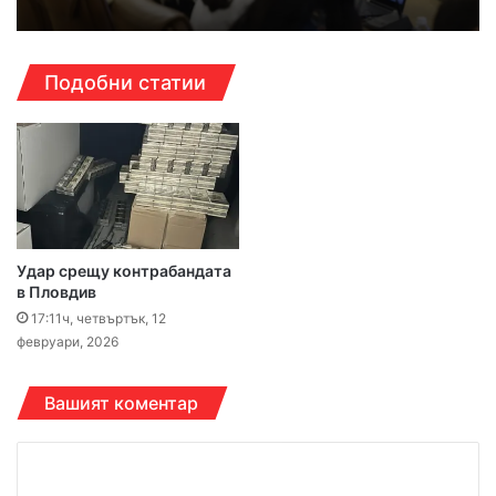
Подобни статии
Удар срещу контрабандата
в Пловдив
17:11ч, четвъртък, 12
февруари, 2026
Вашият коментар
К
о