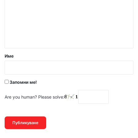
м
е
н
т
а
р
Име
:
*
Запомни ме!
Are you human? Please solve: