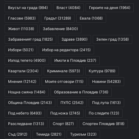
Вкусът на града
(994)
Власт
(4084)
Героите на деня
(1964)
Гласове
(5983)
Градът
(31289)
Евала
(1068)
Живот
(11038)
Забавление
(8400)
Забравеният град
(1825)
Здраве
(3890)
Зелен град
(1358)
Избори
(5021)
Избор на редактора
(2415)
Изпод тепето
(4900)
Имоти в Пловдив
(237)
Квартали
(2304)
Криминале
(5973)
Култура
(9789)
Мнения
(12142)
Моите отговори
(115)
Новини
(54283)
Нощна смяна
(1484)
Образование в Пловдив
(736)
Община Пловдив
(2143)
ПУЛС
(2542)
Под лупа
(1613)
Под небето
(6493)
Под ножа
(2745)
По следите
(123)
Разследване
(1313)
Спорт
(827)
Спортен Пловдив
(818)
Съд
(2912)
Темида
(2821)
Туризъм
(323)