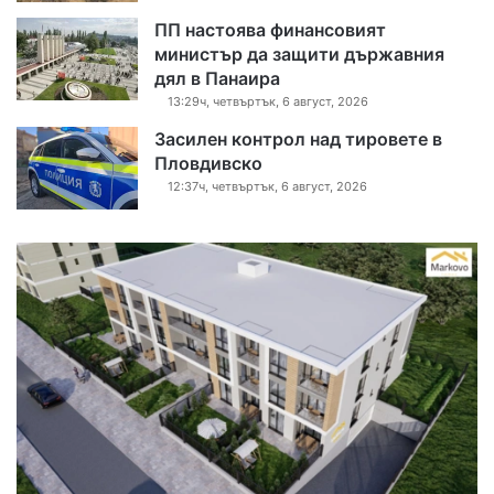
ПП настоява финансовият
министър да защити държавния
дял в Панаира
13:29ч, четвъртък, 6 август, 2026
Засилен контрол над тировете в
Пловдивско
12:37ч, четвъртък, 6 август, 2026