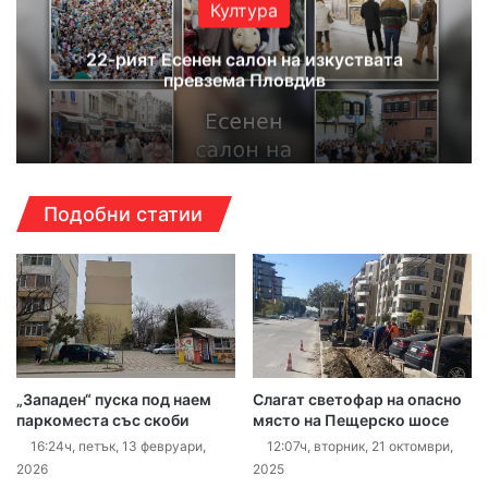
Култура
22-рият Есенен салон на изкуствата
превзема Пловдив
Подобни статии
„Западен“ пуска под наем
Слагат светофар на опасно
паркоместа със скоби
място на Пещерско шосе
16:24ч, петък, 13 февруари,
12:07ч, вторник, 21 октомври,
2026
2025