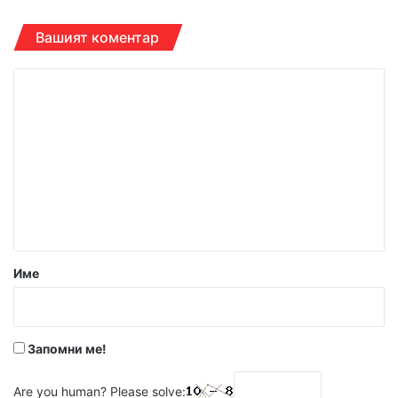
Вашият коментар
К
о
м
е
н
т
а
р
Име
:
*
Запомни ме!
Are you human? Please solve: