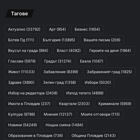
Тагове
Актуално
(33792)
Арт
(954)
Бизнес
(1654)
Ботев Пд
(111)
България
(13895)
Вашите писма
(206)
Вкусът на града
(994)
Власт
(4082)
Героите на деня
(1964)
Гласове
(5979)
Градът
(31274)
Евала
(1067)
Живот
(11033)
Забавление
(8399)
Забравеният град
(1825)
Здраве
(3890)
Зелен град
(1358)
Избори
(5020)
Избор на редактора
(2408)
Изпод тепето
(4899)
Имоти в Пловдив
(237)
Квартали
(2303)
Криминале
(5959)
Култура
(9786)
Мнения
(12137)
Моите отговори
(115)
Новини
(54249)
Нощна смяна
(1484)
Образование в Пловдив
(736)
Община Пловдив
(2143)