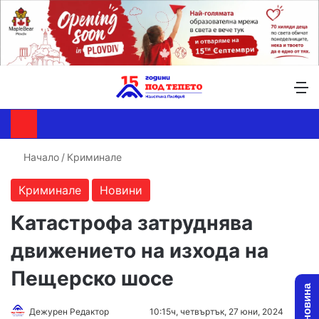
Търсене ...
Switch skin
М
Начало
/
Криминале
Криминале
Новини
Катастрофа затруднява
движението на изхода на
Пещерско шосе
Follow
Send
Дежурен Редактор
10:15ч, четвъртък, 27 юни, 2024