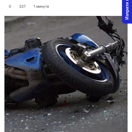
Изпрати новина
on
an
0
327
1 минута
X
email