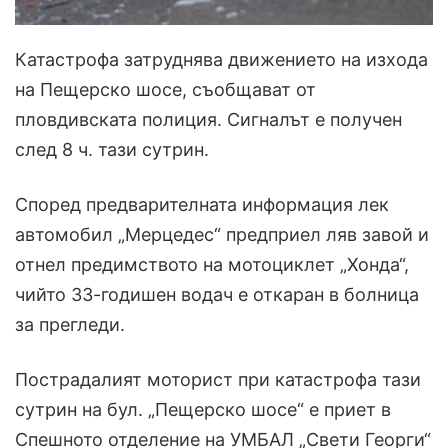
Катастрофа затруднява движението на изхода
на Пещерско шосе, съобщават от
пловдивската полиция. Сигналът е получен
след 8 ч. тази сутрин.
Според предварителната информация лек
автомобил „Мерцедес“ предприел ляв завой и
отнел предимството на мотоциклет „Хонда“,
чийто 33-годишен водач е откаран в болница
за прегледи.
Пострадалият моторист при катастрофа тази
сутрин на бул. „Пещерско шосе“ е приет в
Спешното отделение на УМБАЛ „Свети Георги“