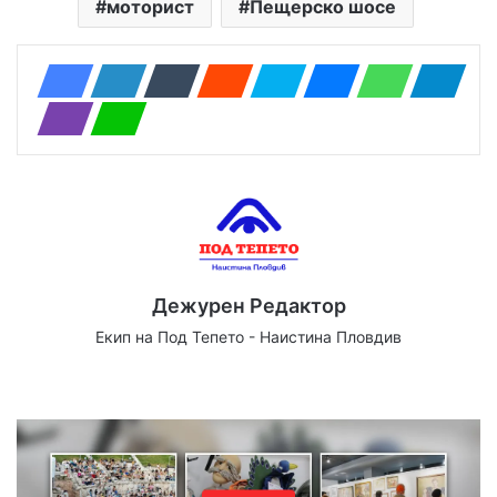
моторист
Пещерско шосе
Дежурен Редактор
Екип на Под Тепето - Наистина Пловдив
Website
Facebook
X
YouTube
Instagram