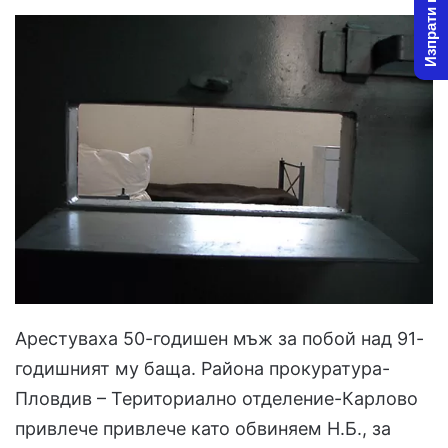
Изпрати новина
Арестуваха 50-годишен мъж за побой над 91-
годишният му баща. Района прокуратура-
Пловдив – Териториално отделение-Карлово
привлече привлече като обвиняем Н.Б., за