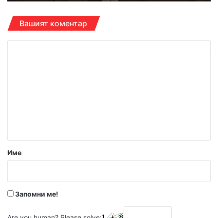
Вашият коментар
К
о
м
е
н
т
а
р
Име
:
*
Запомни ме!
Are you human? Please solve: