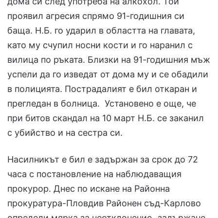
дома си след употреба на алкохол. Той
проявил агресия спрямо 91-годишния си
баща. Н.Б. го ударил в областта на главата,
като му счупил носни кости и го наранил с
вилица по ръката. Близки на 91-годишния мъж
успели да го изведат от дома му и се обадили
в полицията. Пострадалият е бил откаран и
прегледан в болница. Установено е още, че
при битов скандал на 10 март Н.Б. се заканил
с убийство и на сестра си.
Насилникът е бил е задържан за срок до 72
часа с постановление на наблюдаващия
прокурор. Днес по искане на Районна
прокуратура-Пловдив Районен съд-Карлово
определи мярка за неотклонение „задържане