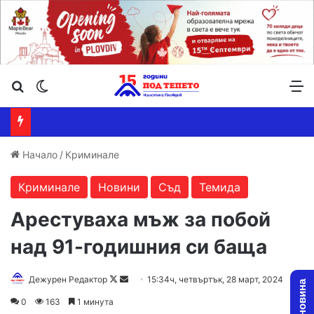
Търсене ...
Switch skin
М
Начало
/
Криминале
Криминале
Новини
Съд
Темида
Арестуваха мъж за побой
над 91-годишния си баща
Follow
Send
Дежурен Редактор
15:34ч, четвъртък, 28 март, 2024
on
an
0
163
1 минута
X
email