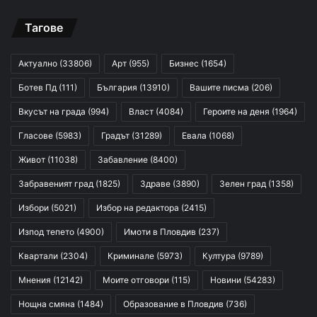
Тагове
Актуално
(33806)
Арт
(955)
Бизнес
(1654)
Ботев Пд
(111)
България
(13910)
Вашите писма
(206)
Вкусът на града
(994)
Власт
(4084)
Героите на деня
(1964)
Гласове
(5983)
Градът
(31289)
Евала
(1068)
Живот
(11038)
Забавление
(8400)
Забравеният град
(1825)
Здраве
(3890)
Зелен град
(1358)
Избори
(5021)
Избор на редактора
(2415)
Изпод тепето
(4900)
Имоти в Пловдив
(237)
Квартали
(2304)
Криминале
(5973)
Култура
(9789)
Мнения
(12142)
Моите отговори
(115)
Новини
(54283)
Нощна смяна
(1484)
Образование в Пловдив
(736)