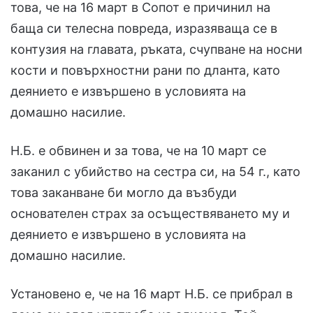
това, че на 16 март в Сопот е причинил на
баща си телесна повреда, изразяваща се в
контузия на главата, ръката, счупване на носни
кости и повърхностни рани по дланта, като
деянието е извършено в условията на
домашно насилие.
Н.Б. е обвинен и за това, че на 10 март се
заканил с убийство на сестра си, на 54 г., като
това заканване би могло да възбуди
основателен страх за осъществяването му и
деянието е извършено в условията на
домашно насилие.
Установено e, че на 16 март Н.Б. се прибрал в