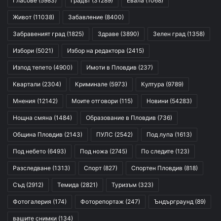
Гласове
(5983)
Градът
(31289)
Евала
(1068)
Живот
(11038)
Забавление
(8400)
Забравеният град
(1825)
Здраве
(3890)
Зелен град
(1358)
Избори
(5021)
Избор на редактора
(2415)
Изпод тепето
(4900)
Имоти в Пловдив
(237)
Квартали
(2304)
Криминале
(5973)
Култура
(9789)
Мнения
(12142)
Моите отговори
(115)
Новини
(54283)
Нощна смяна
(1484)
Образование в Пловдив
(736)
Община Пловдив
(2143)
ПУЛС
(2542)
Под лупа
(1613)
Под небето
(6493)
Под ножа
(2745)
По следите
(123)
Разследване
(1313)
Спорт
(827)
Спортен Пловдив
(818)
Съд
(2912)
Темида
(2821)
Туризъм
(323)
Фотогалерия
(174)
Фоторепортаж
(247)
Ъндърграунд
(89)
вашите снимки
(134)