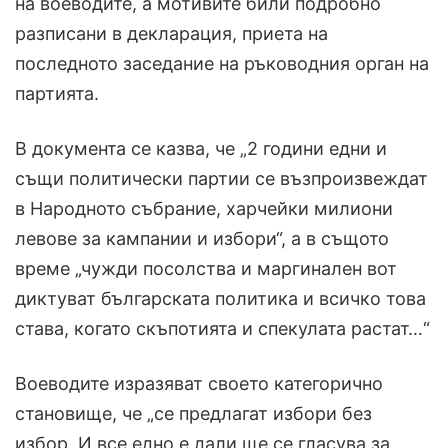
на воеводите, а мотивите били подробно
разписани в декларация, приета на
последното заседание на ръководния орган на
партията.
В документа се казва, че „2 години едни и
същи политически партии се възпроизвеждат
в Народното събрание, харчейки милиони
левове за кампании и избори“, а в същото
време „чужди посолства и маргинален вот
диктуват българската политика и всичко това
става, когато скъпотията и спекулата растат…“
Воеводите изразяват своето категорично
становище, че „се предлагат избори без
избор. И все едно е дали ще се гласува за