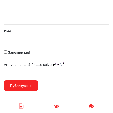
н
т
а
р
Име
:
*
Запомни ме!
Are you human? Please solve: