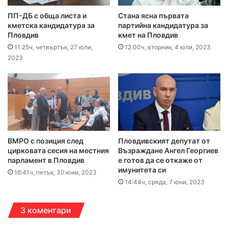
ПП-ДБ с обща листа и
Стана ясна първата
кметска кандидатура за
партийна кандидатура за
Пловдив
кмет на Пловдив
11:25ч, четвъртък, 27 юли,
12:00ч, вторник, 4 юли, 2023
2023
ВМРО с позиция след
Пловдивският депутат от
цирковата сесия на местния
Възраждане Ангел Георгиев
парламент в Пловдив
е готов да се откаже от
имунитета си
16:41ч, петък, 30 юни, 2023
14:44ч, сряда, 7 юни, 2023
3 коментари