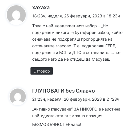
к
хахаха
а
18:23ч, неделя, 26 февруари, 2023 в 18:23ч
з
Това е най-неадекватният избор – „Не
а
подкрепям никого“ е бутафорен избор, който
:
означава че подкрепяш пропорцията на
останалите гласове. Т.е. подкрепяш ГЕРБ,
подкрепяш и БСП и ДПС и останалите. … т.е.
същото като да не отидеш да гласуваш
Отговор
к
ГЛУПОВАТИ без Славчо
а
21:23ч, неделя, 26 февруари, 2023 в 21:23ч
з
„Активно гласуване“ ЗА НИКОГО е наистина
а
най-идиотската възможна позиция.
:
БЕЗМОЗЪЧНО. ГЕРБаво!