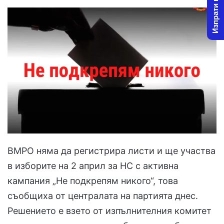
Изпрати новина
ВМРО няма да регистрира листи и ще участва
в изборите на 2 април за НС с активна
кампания „Не подкрепям никого“, това
съобщиха от централата на партията днес.
Решението е взето от изпълнителния комитет