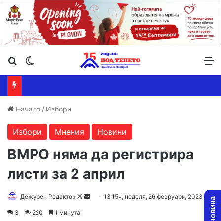
Търсене ...
Switch skin
М
Начало
/
Избори
Избори
Мнения
Новини
ВМРО няма да регистрира
листи за 2 април
Follow
Send
Дежурен Редактор
13:15ч, неделя, 26 февруари, 2023
on
an
3
220
1 минута
X
email