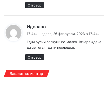
Отговор
к
Идеално
а
17:44ч, неделя, 26 февруари, 2023 в 17:44ч
з
Едни руски болкуци по-малко. Вгъзраждане
а
да се готвят да ги последват.
:
Отговор
Вашият коментар
К
о
м
е