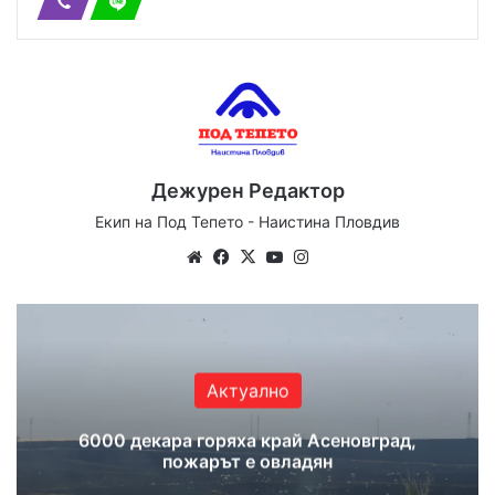
Дежурен Редактор
Екип на Под Тепето - Наистина Пловдив
Website
Facebook
X
YouTube
Instagram
Актуално
6000 декара горяха край Асеновград,
пожарът е овладян