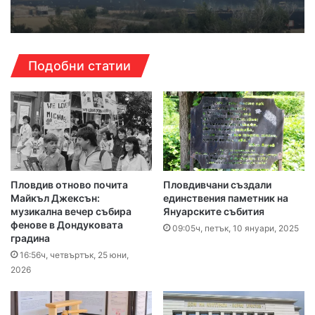
Подобни статии
Пловдив отново почита
Пловдивчани създали
Майкъл Джексън:
единствения паметник на
музикална вечер събира
Януарските събития
фенове в Дондуковата
09:05ч, петък, 10 януари, 2025
градина
16:56ч, четвъртък, 25 юни,
2026