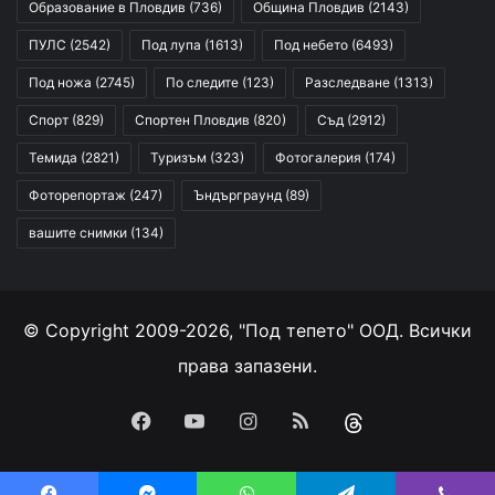
Образование в Пловдив
(736)
Община Пловдив
(2143)
ПУЛС
(2542)
Под лупа
(1613)
Под небето
(6493)
Под ножа
(2745)
По следите
(123)
Разследване
(1313)
Спорт
(829)
Спортен Пловдив
(820)
Съд
(2912)
Темида
(2821)
Туризъм
(323)
Фотогалерия
(174)
Фоторепортаж
(247)
Ъндърграунд
(89)
вашите снимки
(134)
© Copyright 2009-2026, "Под тепето" ООД. Всички
права запазени.
Facebook
YouTube
Instagram
RSS
Threads