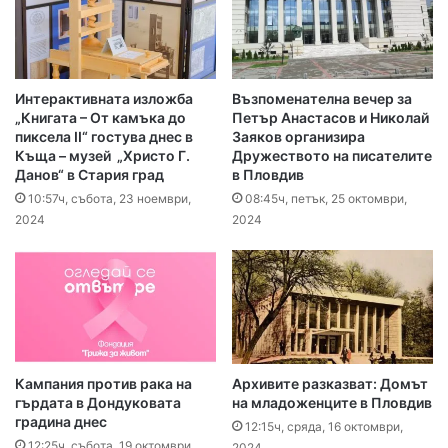
Интерактивната изложба
Възпоменателна вечер за
„Книгата – От камъка до
Петър Анастасов и Николай
пиксела II“ гостува днес в
Заяков организира
Къща – музей „Христо Г.
Дружеството на писателите
Данов“ в Стария град
в Пловдив
10:57ч, събота, 23 ноември,
08:45ч, петък, 25 октомври,
2024
2024
Кампания против рака на
Архивите разказват: Домът
гърдата в Дондуковата
на младоженците в Пловдив
градина днес
12:15ч, сряда, 16 октомври,
12:25ч, събота, 19 октомври,
2024