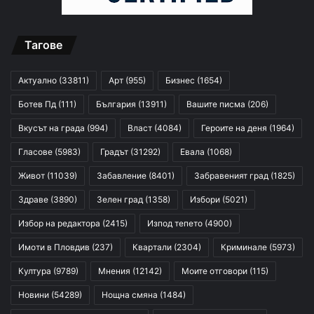
Тагове
Актуално
(33811)
Арт
(955)
Бизнес
(1654)
Ботев Пд
(111)
България
(13911)
Вашите писма
(206)
Вкусът на града
(994)
Власт
(4084)
Героите на деня
(1964)
Гласове
(5983)
Градът
(31292)
Евала
(1068)
Живот
(11039)
Забавление
(8401)
Забравеният град
(1825)
Здраве
(3890)
Зелен град
(1358)
Избори
(5021)
Избор на редактора
(2415)
Изпод тепето
(4900)
Имоти в Пловдив
(237)
Квартали
(2304)
Криминале
(5973)
Култура
(9789)
Мнения
(12142)
Моите отговори
(115)
Новини
(54289)
Нощна смяна
(1484)