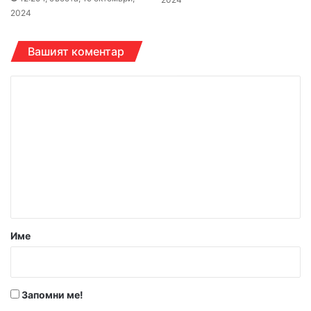
2024
Вашият коментар
К
о
м
е
н
т
а
р
Име
:
*
Запомни ме!