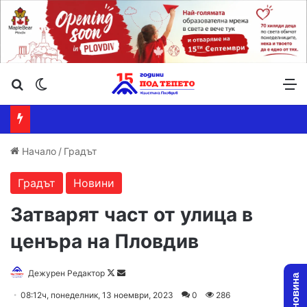
Търсене ...
Switch skin
М
Начало
/
Градът
Градът
Новини
Затварят част от улица в
ценъра на Пловдив
Follow
Send
Дежурен Редактор
on
an
08:12ч, понеделник, 13 ноември, 2023
0
286
X
email