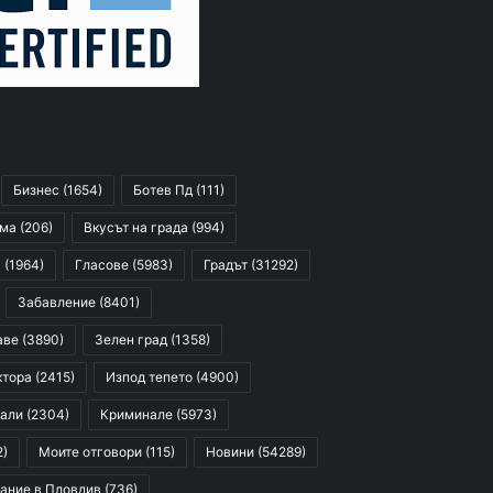
Бизнес
(1654)
Ботев Пд
(111)
сма
(206)
Вкусът на града
(994)
я
(1964)
Гласове
(5983)
Градът
(31292)
Забавление
(8401)
аве
(3890)
Зелен град
(1358)
ктора
(2415)
Изпод тепето
(4900)
али
(2304)
Криминале
(5973)
2)
Моите отговори
(115)
Новини
(54289)
ание в Пловдив
(736)