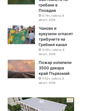
гребане в
Пловдив
12:14ч, събота, 8
август, 2026
Чанове и
вувузели огласят
трибуните на
Гребния канал
12:05ч, събота, 8
август, 2026
Пожар изпепели
3500 декара
край Първомай
11:52ч, събота, 8
август, 2026