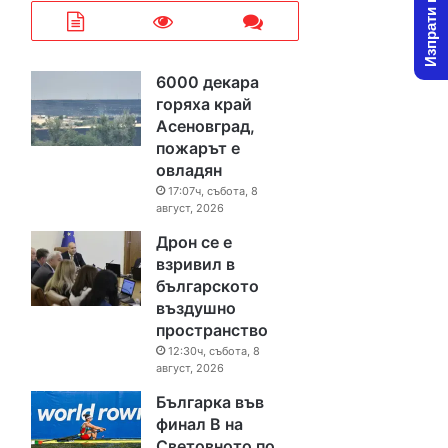
Изпрати новина
6000 декара
горяха край
Асеновград,
пожарът е
овладян
17:07ч, събота, 8
август, 2026
Дрон се е
взривил в
българското
въздушно
пространство
12:30ч, събота, 8
август, 2026
Българка във
финал B на
Световното по