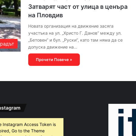
Затварят част от улица в ценъра
на Пловдив
Новата организация на движение засяга
участъка на ул. „Христо Г. Данов” между ул.
„Бетовен” и бул. „Руски”, като там няма да се
Градът
допуска движение на…
Прочети Повече »
nstagram
e Instagram Access Token is
pired, Go to the Theme