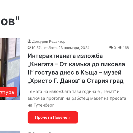
нов"
Дежурен Редактор
10:57ч, събота, 23 ноември, 2024
0
168
Интерактивната изложба
„Книгата – От камъка до пиксела
II“ гостува днес в Къща – музей
„Христо Г. Данов“ в Стария град
Темата на изложбата тази година е „Печат“ и
ултура
включва прототип на работещ макет на пресата
на Гутенберг
Прочети Повече »