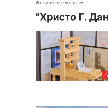
Начало
/
"Христо Г. Данов"
"Христо Г. Да
К