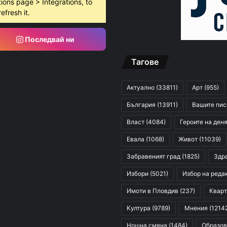
ions page > Integrations, to
refresh it.
Последвай ни
Тагове
Актуално
(33811)
Арт
(955)
България
(13911)
Вашите пи
Власт
(4084)
Героите на ден
Евала
(1068)
Живот
(11039)
Забравеният град
(1825)
Здр
Избори
(5021)
Избор на реда
Имоти в Пловдив
(237)
Кварт
Култура
(9789)
Мнения
(1214
Нощна смяна
(1484)
Образов