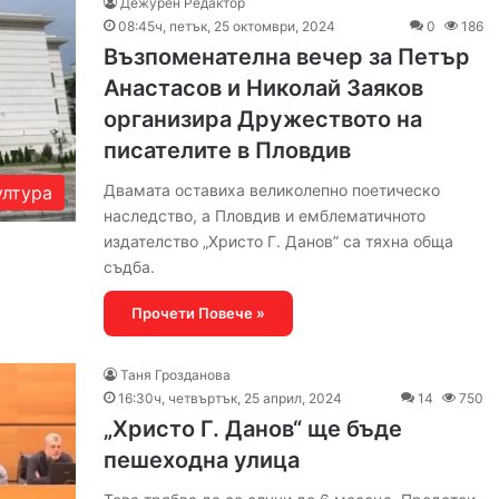
Дежурен Редактор
08:45ч, петък, 25 октомври, 2024
0
186
Възпоменателна вечер за Петър
Анастасов и Николай Заяков
организира Дружеството на
писателите в Пловдив
Двамата оставиха великолепно поетическо
ултура
наследство, а Пловдив и емблематичното
издателство „Христо Г. Данов” са тяхна обща
съдба.
Прочети Повече »
Таня Грозданова
16:30ч, четвъртък, 25 април, 2024
14
750
„Христо Г. Данов“ ще бъде
пешеходна улица