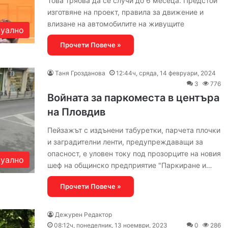
Това трябва да се случи до 6 месеца. Предстои
изготвяне на проект, правила за движение и
влизане на автомобилите на живущите
уално
Прочети Повече »
Таня Грозданова
12:44ч, сряда, 14 февруари, 2024
3
776
Войната за паркоместа в центъра
на Пловдив
Пейзажът с издънени табуретки, парчета плочки
и заградителни ленти, предупреждаващи за
опасност, е уловен току под прозорците на новия
уално
шеф на общинско предприятие "Паркиране и…
Прочети Повече »
Дежурен Редактор
08:12ч, понеделник, 13 ноември, 2023
0
286