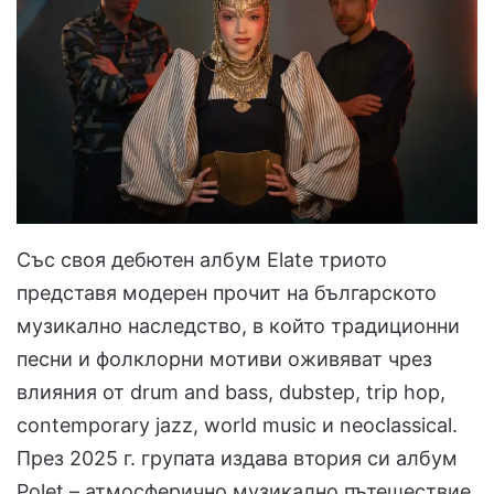
Със своя дебютен албум Elate триото
представя модерен прочит на българското
музикално наследство, в който традиционни
песни и фолклорни мотиви оживяват чрез
влияния от drum and bass, dubstep, trip hop,
contemporary jazz, world music и neoclassical.
През 2025 г. групата издава втория си албум
Polet – атмосферично музикално пътешествие,