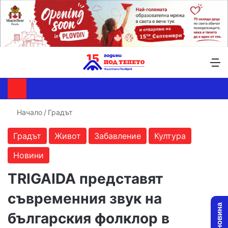
Търсене ...
Switch skin
М
Начало
/
Градът
Градът
Живот
Забавление
Култура
Новини
TRIGAIDA представят
съвременния звук на
българския фолклор в