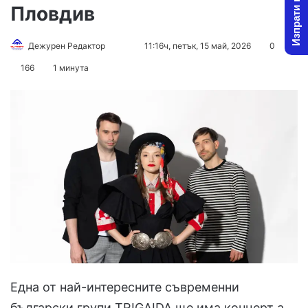
Изпрати новина
Пловдив
Follow
Send
Дежурен Редактор
11:16ч, петък, 15 май, 2026
0
on
an
166
1 минута
X
email
Една от най-интересните съвременни
български групи TRIGAIDA ще има концерт а