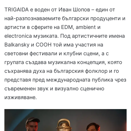
TRIGAIDA е воден от Иван Шопов – един от
най-разпознаваемите български продуценти и
артисти в сферите на EDM, ambient и
electronica музиката. Под артистичните имена
Balkansky и COOH той има участия на
световни фестивали и клубни сцени, а с
групата създава музикална концепция, която
съхранява духа на българския фолклор и го
представя пред международната публика чрез
съвременен звук и визуално сценично
изживяване.