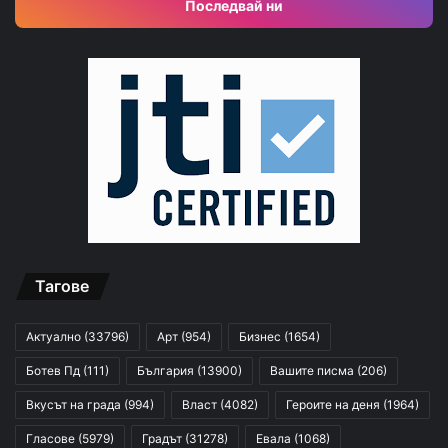
Последвай ни
Тагове
Актуално
(33796)
Арт
(954)
Бизнес
(1654)
Ботев Пд
(111)
България
(13900)
Вашите писма
(206)
Вкусът на града
(994)
Власт
(4082)
Героите на деня
(1964)
Гласове
(5979)
Градът
(31278)
Евала
(1068)