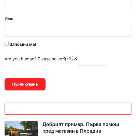
а
р
Име
:
*
Запомни ме!
Are you human? Please solve:
Добрият пример: Първа помощ
пред магазин в Пловдив