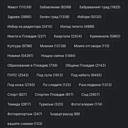
Живот
(11036)
Забавление
(8399)
Забравеният град
(1825)
Здраве
(3890)
Зелен град
(1358)
Избори
(5020)
Избор на редактора
(2410)
Изпод тепето
(4899)
Имоти в Пловдив
(237)
Квартали
(2304)
Криминале
(5963)
Култура
(9786)
Мнения
(12138)
Моите отговори
(115)
Новини
(54261)
Нощна смяна
(1484)
Образование в Пловдив
(736)
Община Пловдив
(2143)
ПУЛС
(2542)
Под лупа
(1613)
Под небето
(6493)
Под ножа
(2745)
По следите
(123)
Разследване
(1312)
Спорт
(827)
Спортен Пловдив
(817)
Съд
(2907)
Темида
(2817)
Туризъм
(323)
Фотогалерия
(174)
Фоторепортаж
(247)
Ъндърграунд
(89)
вашите снимки
(133)