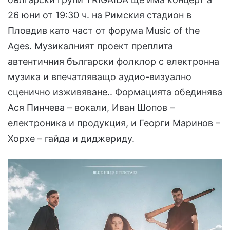
26 юни от 19:30 ч. на Римския стадион в
Пловдив като част от форума Music of the
Ages. Музикалният проект преплита
автентичния български фолклор с електронна
музика и впечатляващо аудио-визуално
сценично изживяване.. Формацията обединява
Ася Пинчева – вокали, Иван Шопов –
електроника и продукция, и Георги Маринов –
Хорхе – гайда и диджериду.