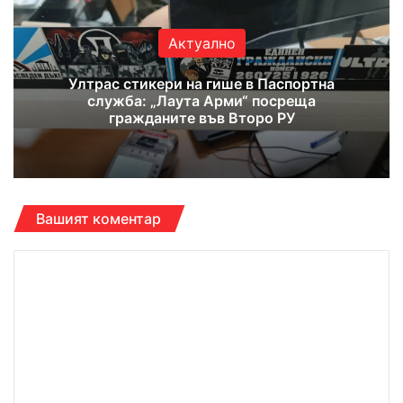
Актуално
Ултрас стикери на гише в Паспортна
служба: „Лаута Арми“ посреща
гражданите във Второ РУ
Вашият коментар
К
о
м
е
н
т