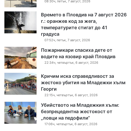
08:30ч, петък, 7 август, 2026
Времето в Пловдив на 7 август 2026
г.: оранжев код за жега,
температурите стигат до 41
градуса
07:52ч, петък, 7 август, 2026
Пожарникари спасиха дете от
водите на язовир край Пловдив
22:34ч, четвъртък, 6 август, 2026
Кричим иска справедливост за
жестоко убития на Младежки хълм
Георги
22:15ч, четвъртък, 6 август, 2026
Убийството на Младежкия хълм:
безпрецедентна жестокост от
„ловци на педофили“
17:06ч, четвъртък, 6 август, 2026