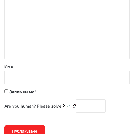
К
о
м
е
н
т
а
р
Име
:
*
Запомни ме!
Are you human? Please solve: