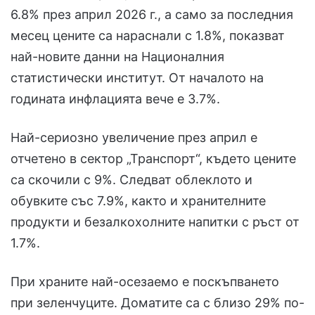
6.8% през април 2026 г., а само за последния
месец цените са нараснали с 1.8%, показват
най-новите данни на Националния
статистически институт. От началото на
годината инфлацията вече е 3.7%.
Най-сериозно увеличение през април е
отчетено в сектор „Транспорт“, където цените
са скочили с 9%. Следват облеклото и
обувките със 7.9%, както и хранителните
продукти и безалкохолните напитки с ръст от
1.7%.
При храните най-осезаемо е поскъпването
при зеленчуците. Доматите са с близо 29% по-