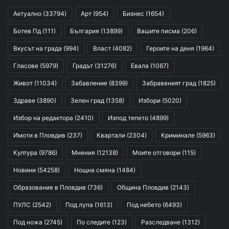
Актуално
(33794)
Арт
(954)
Бизнес
(1654)
Ботев Пд
(111)
България
(13899)
Вашите писма
(206)
Вкусът на града
(994)
Власт
(4082)
Героите на деня
(1964)
Гласове
(5979)
Градът
(31276)
Евала
(1067)
Живот
(11034)
Забавление
(8399)
Забравеният град
(1825)
Здраве
(3890)
Зелен град
(1358)
Избори
(5020)
Избор на редактора
(2410)
Изпод тепето
(4899)
Имоти в Пловдив
(237)
Квартали
(2304)
Криминале
(5963)
Култура
(9786)
Мнения
(12138)
Моите отговори
(115)
Новини
(54258)
Нощна смяна
(1484)
Образование в Пловдив
(736)
Община Пловдив
(2143)
ПУЛС
(2542)
Под лупа
(1613)
Под небето
(6493)
Под ножа
(2745)
По следите
(123)
Разследване
(1312)