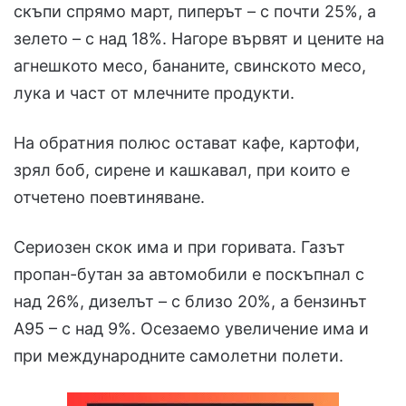
скъпи спрямо март, пиперът – с почти 25%, а
зелето – с над 18%. Нагоре вървят и цените на
агнешкото месо, бананите, свинското месо,
лука и част от млечните продукти.
На обратния полюс остават кафе, картофи,
зрял боб, сирене и кашкавал, при които е
отчетено поевтиняване.
Сериозен скок има и при горивата. Газът
пропан-бутан за автомобили е поскъпнал с
над 26%, дизелът – с близо 20%, а бензинът
А95 – с над 9%. Осезаемо увеличение има и
при международните самолетни полети.