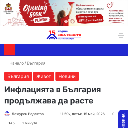
Търсене ...
Switch skin
М
Начало
/
България
България
Живот
Новини
Инфлацията в България
продължава да расте
Follow
Send
Дежурен Редактор
11:59ч, петък, 15 май, 2026
0
on
an
145
1 минута
X
email