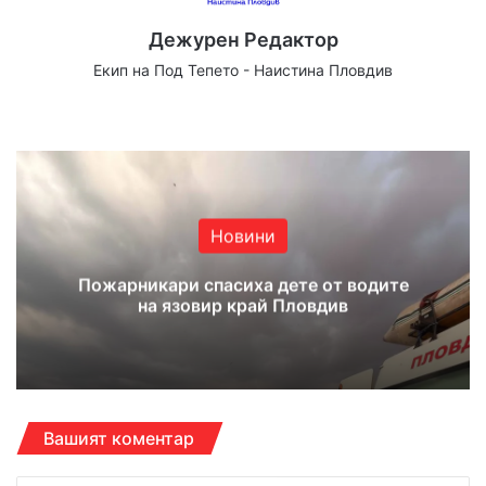
Дежурен Редактор
Екип на Под Тепето - Наистина Пловдив
Website
Facebook
X
YouTube
Instagram
Новини
Пожарникари спасиха дете от водите
на язовир край Пловдив
Вашият коментар