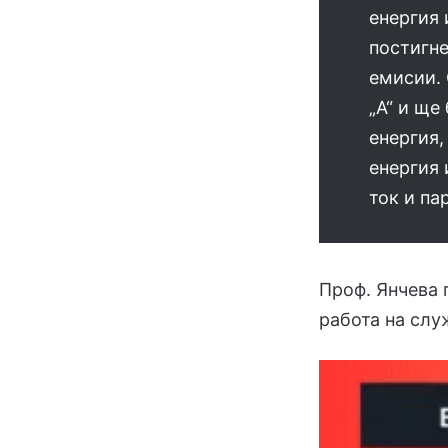
енергия 
постигне
емисии. 
„А“ и ще
енергия,
енергия 
ток и па
Проф. Янчева 
работа на слу