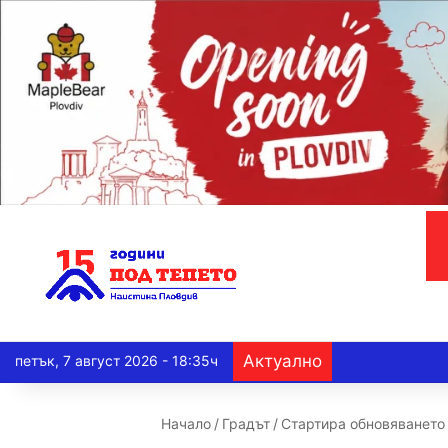
Актуално
петък, 7 август 2026 - 18:35ч
Начало
/
Градът
/
Стартира обновяването