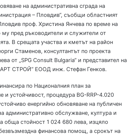
овяване на административна сграда на
инистрация – Пловдив“, съобщи областният
Пловдив проф. Христина Янчева по време на
 му пред ръководители и служители от
та. В срещата участва и кметът на район
еорги Стаменов, консултантът по проекта
ва от „SPG Consult Bulgaria“ и представител на
„АРТ СТРОЙ“ ЕООД инж. Стефан Генков.
инансира по Националния план за
е и устойчивост, процедура BG-RRP-4.020
устойчиво енергийно обновяване на публичен
за административно обслужване, култура и
 на обща стойност 1 024 680 лева, изцяло
безвъзмездна финансова помощ, а срокът на