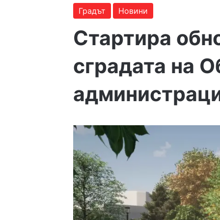
Градът
Новини
Стартира обн
сградата на О
администрац