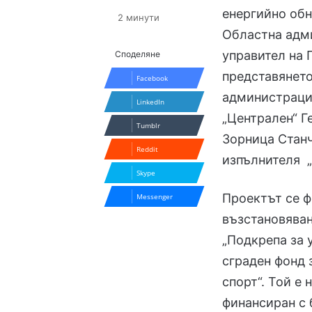
енергийно обн
2 минути
Областна адм
управител на 
Споделяне
представянето
Facebook
администрация
LinkedIn
„Централен“ Г
Tumblr
Зорница Станче
Reddit
изпълнителя 
Skype
Проектът се ф
Messenger
възстановяван
„Подкрепа за 
сграден фонд 
спорт“. Той е
финансиран с 