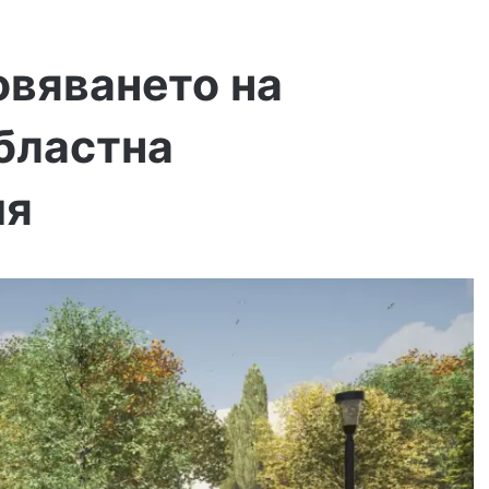
овяването на
бластна
ия