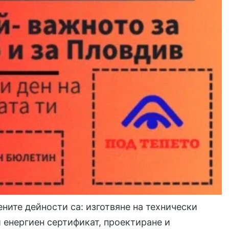
ните дейности са: изготвяне на технически
 енергиен сертификат, проектиране и