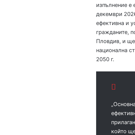
изпълнение е 
декември 2026
ефективна и у
гражданите, п
Пловдив, и ще
национална ст
2050 г.
„Основна
ефективн
прилаган
който ще