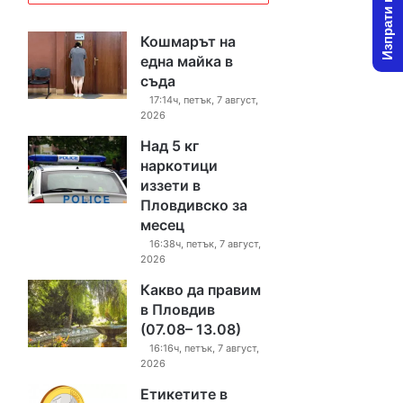
Изпрати новина
Кошмарът на
една майка в
съда
17:14ч, петък, 7 август,
2026
Над 5 кг
наркотици
иззети в
Пловдивско за
месец
16:38ч, петък, 7 август,
2026
Какво да правим
в Пловдив
(07.08– 13.08)
16:16ч, петък, 7 август,
2026
Етикетите в