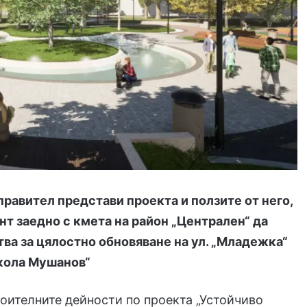
равител представи проекта и ползите от него,
т заедно с кмета на район „Централен“ да
ва за цялостно обновяване на ул. „Младежка“
кола Мушанов“
оителните дейности по проекта „Устойчиво