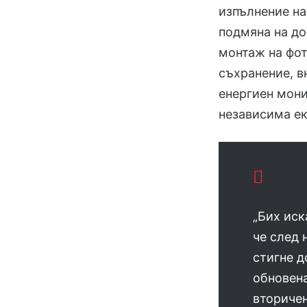
изпълнение н
подмяна на до
монтаж на фот
съхранение, в
енергиен мони
независима ек
„Бих иск
че след 
стигне д
обновена
вторичен