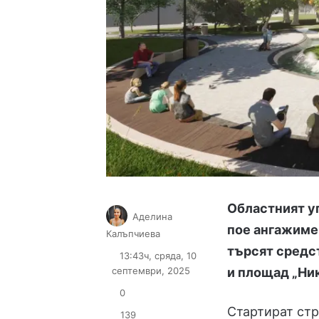
Областният уп
Аделина
пое ангажимен
Follow
Send
Калъпчиева
on
an
търсят средст
13:43ч, сряда, 10
X
email
септември, 2025
и площад „Ни
0
Стартират стр
139