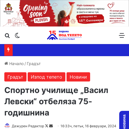
Търсене ...
Switch skin
М
Начало
/
Градът
Градът
Изпод тепето
Новини
Спортно училище „Васил
Левски“ отбеляза 75-
годишнина
Follow
Send
Дежурен Редактор
16:33ч, петък, 16 февруари, 2024