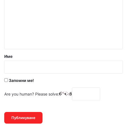
о
м
е
н
т
а
р
Име
:
*
Запомни ме!
Are you human? Please solve: