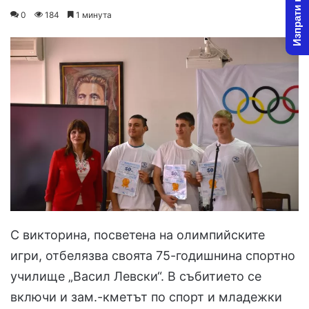
Изпрати новина
on
an
0
184
1 минута
X
email
С викторина, посветена на олимпийските
игри, отбелязва своята 75-годишнина спортно
училище „Васил Левски“. В събитието се
включи и зам.-кметът по спорт и младежки