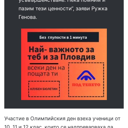
пазим тези ценности“, заяви Ружка
Генова.
Участие в Олимпийския ден взеха ученици от
10, 11 и 12 клас, които се надпреварваха да