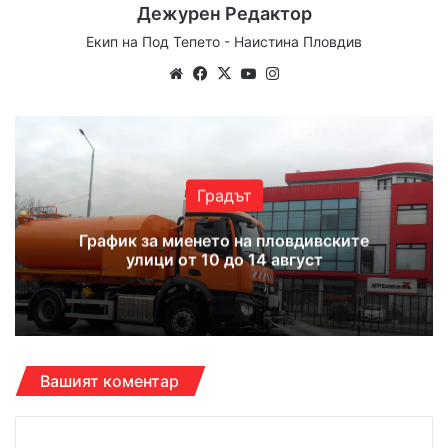
Дежурен Редактор
Екип на Под Тепето - Наистина Пловдив
Website
Facebook
X
YouTube
Instagram
Градът
График за миенето на пловдивските
улици от 10 до 14 август
Вашият коментар
К