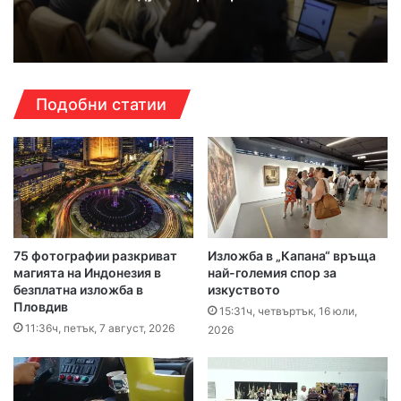
Подобни статии
75 фотографии разкриват
Изложба в „Капана“ връща
магията на Индонезия в
най-големия спор за
безплатна изложба в
изкуството
Пловдив
15:31ч, четвъртък, 16 юли,
11:36ч, петък, 7 август, 2026
2026