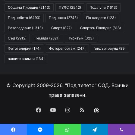
Община Пловдив
(2143)
ПУЛС
(2542)
Под лупа
(1613)
Под небето
(6493)
Под ножа
(2745)
По следите
(123)
Разследване
(1313)
Спорт
(827)
Спортен Пловдив
(818)
Съд
(2912)
Темида
(2821)
Туризъм
(323)
Фотогалерия
(174)
Фоторепортаж
(247)
Ъндърграунд
(89)
вашите снимки
(134)
© Copyright 2009-2026, "Под тепето" ООД. Всички
права запазени.
Facebook
YouTube
Instagram
RSS
Threads