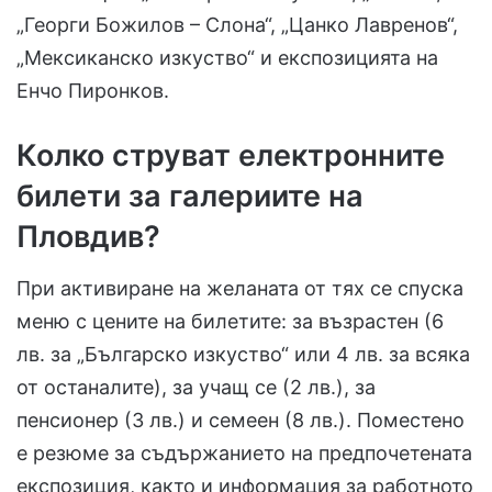
„Георги Божилов – Слона“, „Цанко Лавренов“,
„Мексиканско изкуство“ и експозицията на
Енчо Пиронков.
Колко струват електронните
билети за галериите на
Пловдив?
При активиране на желаната от тях се спуска
меню с цените на билетите: за възрастен (6
лв. за „Българско изкуство“ или 4 лв. за всяка
от останалите), за учащ се (2 лв.), за
пенсионер (3 лв.) и семеен (8 лв.). Поместено
е резюме за съдържанието на предпочетената
експозиция, както и информация за работното