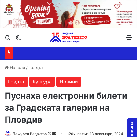
Търсене ...
Switch skin
М
Начало
/
Градът
Градът
Култура
Новини
Пуснаха електронни билети
за Градската галерия на
Пловдив
Follow
Send
Дежурен Редактор
11:20ч, петък, 13 декември, 2024