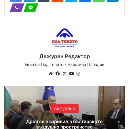
Дежурен Редактор
Екип на Под Тепето - Наистина Пловдив
Website
Facebook
X
YouTube
Instagram
Актуално
Дрон се е взривил в българското
въздушно пространство