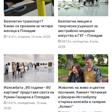
Безплатен транспорт?
Безплатна лекция и
Какво се промени за четири
творчески уъркшоп за
месеца в Пловдив
австрийско модерно
изкуство в ГХГ – Пловдив
13:41ч, вторник, 14 юли, 2026
08:13ч, четвъртък, 9 юли,
2026
Изложбата „90 години – 90
Живопис на живо и цветни
картини“ представя света на
послания: Хикмет Четинкая
Румен Гашаров в Пловдив
и Шюкран Истанбуллу
откриха изложба в галерия
15:07ч, понеделник, 15 юни,
„Аспект“
2026