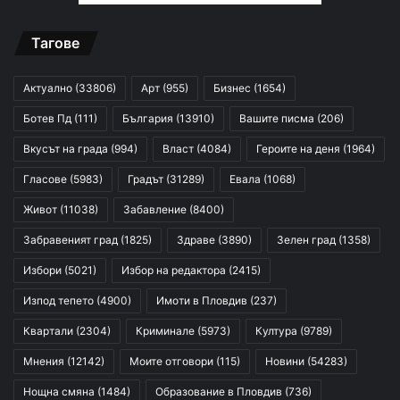
Тагове
Актуално
(33806)
Арт
(955)
Бизнес
(1654)
Ботев Пд
(111)
България
(13910)
Вашите писма
(206)
Вкусът на града
(994)
Власт
(4084)
Героите на деня
(1964)
Гласове
(5983)
Градът
(31289)
Евала
(1068)
Живот
(11038)
Забавление
(8400)
Забравеният град
(1825)
Здраве
(3890)
Зелен град
(1358)
Избори
(5021)
Избор на редактора
(2415)
Изпод тепето
(4900)
Имоти в Пловдив
(237)
Квартали
(2304)
Криминале
(5973)
Култура
(9789)
Мнения
(12142)
Моите отговори
(115)
Новини
(54283)
Нощна смяна
(1484)
Образование в Пловдив
(736)