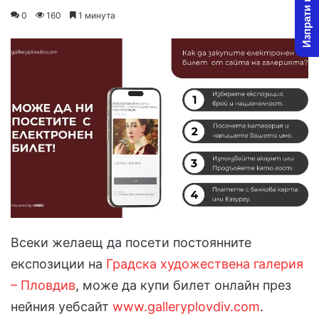
Изпрати новина
on
an
0
160
1 минута
X
email
Всеки желаещ да посети постоянните
експозиции на
Градска художествена галерия
– Пловдив
, може да купи билет онлайн през
нейния уебсайт
www.galleryplovdiv.com
.