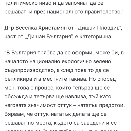
политическо ниво и да започнат да се
решават и през националното правителство.”
Д-р Веселка Христамян от „Дишай Пловдив“,
част от „Дишай България“, е категорична:
“В България трябва да се оформи, може би, в
началото национално екологично зелено
съдопроизводство, а след това то да се
репликира и в местните такива. Но според
мен, това е процес, който тепърва ще се
обсъжда и тепърва ще навлиза, тъй като
неговата значимост оттук – нататък предстои.
Вярвам, че оттук-нататък делата ще се
решават по места, където са заведени и се