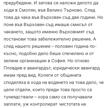
предубедени. И затова се наложи делото да
ходи в Смолян, във Велико Търново. След
това да чака във Върховен съд две години. Но
поне във Върховен съд имаше смисъл от
чакането, защото именно Върховният съд
постанови това забележително решение. А
след нашето решение – половин година по-
късно, подобно дело беше спечелено и от
зелени организации в София. Но отново
Пловдив е авангардът, юридически авангард
имам пред вид. Колеги от общината
споделяха в хода на воденето на това дело, че
цели отдели, които преди това просто са
тунеядствали – хора само са получавали
заплати, уж контролират чистотата на