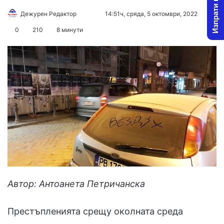
Изпрати новина
Follow
Send
Дежурен Редактор
14:51ч, сряда, 5 октомври, 2022
on
an
0
210
8 минути
X
email
Автор: Антоанета Петричанска
Престъпленията срещу околната среда