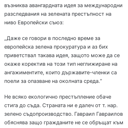
възниква авангардната идея за международни
разследвания на зелената престъпност на
ниво Европейски съюз:
„Даже се говори в последно време за
европейска зелена прокуратура и аз бих
приветствал такава идея, защото може да се
окаже коректив на този тип неглижиране на
ангажиментите, които държавите-членки са
поели за опазване на околната среда.“
Не всяко екологично престъпление обаче
стига до съда. Страната ни е далеч от т. нар.
зелено съдопроизводство. Гавраил Гавраилов
обяснява защо гражданите не се обръщат към