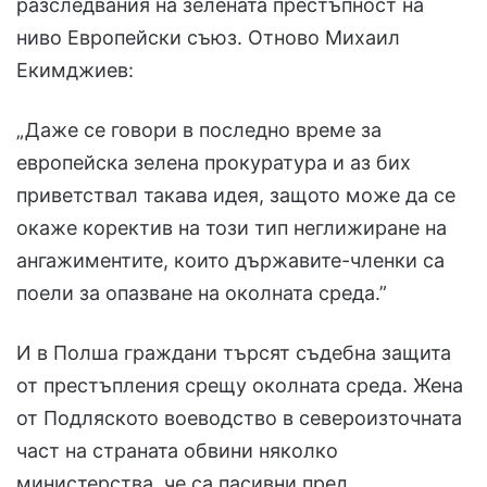
разследвания на зелената престъпност на
ниво Европейски съюз. Отново Михаил
Екимджиев:
„Даже се говори в последно време за
европейска зелена прокуратура и аз бих
приветствал такава идея, защото може да се
окаже коректив на този тип неглижиране на
ангажиментите, които държавите-членки са
поели за опазване на околната среда.”
И в Полша граждани търсят съдебна защита
от престъпления срещу околната среда. Жена
от Подляското воеводство в североизточната
част на страната обвини няколко
министерства, че са пасивни пред