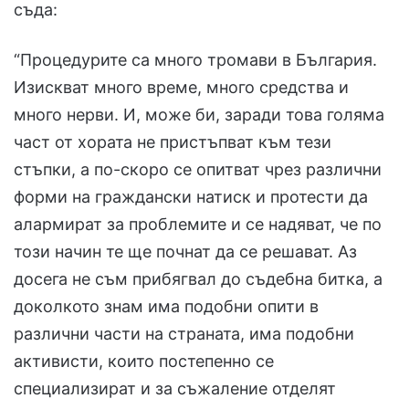
съда:
“Процедурите са много тромави в България.
Изискват много време, много средства и
много нерви. И, може би, заради това голяма
част от хората не пристъпват към тези
стъпки, а по-скоро се опитват чрез различни
форми на граждански натиск и протести да
алармират за проблемите и се надяват, че по
този начин те ще почнат да се решават. Аз
досега не съм прибягвал до съдебна битка, а
доколкото знам има подобни опити в
различни части на страната, има подобни
активисти, които постепенно се
специализират и за съжаление отделят