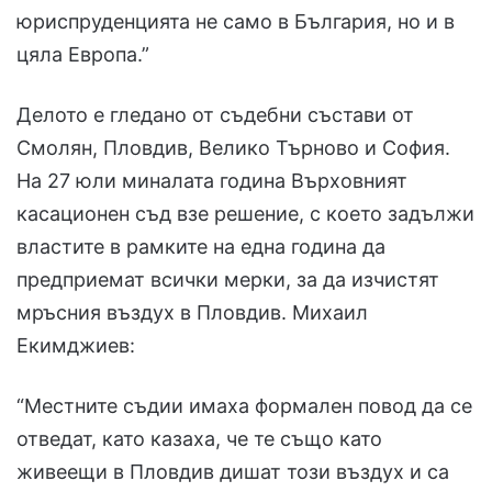
юриспруденцията не само в България, но и в
цяла Европа.”
Делото е гледано от съдебни състави от
Смолян, Пловдив, Велико Търново и София.
На 27 юли миналата година Върховният
касационен съд взе решение, с което задължи
властите в рамките на една година да
предприемат всички мерки, за да изчистят
мръсния въздух в Пловдив. Михаил
Екимджиев:
“Местните съдии имаха формален повод да се
отведат, като казаха, че те също като
живеещи в Пловдив дишат този въздух и са