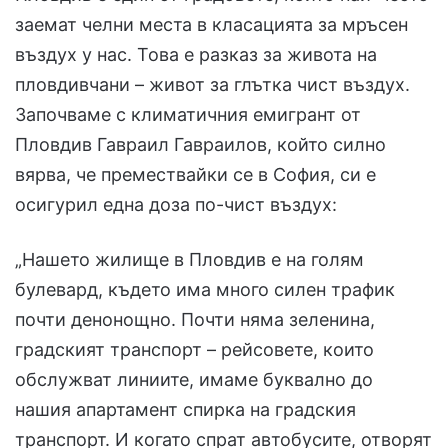
заемат челни места в класацията за мръсен
въздух у нас. Това е разказ за живота на
пловдивчани – живот за глътка чист въздух.
Започваме с климатичния емигрант от
Пловдив Гавраил Гавраилов, който силно
вярва, че премествайки се в София, си е
осигурил една доза по-чист въздух:
„Нашето жилище в Пловдив е на голям
булевард, където има много силен трафик
почти денонощно. Почти няма зеленина,
градският транспорт – рейсовете, които
обслужват линиите, имаме буквално до
нашия апартамент спирка на градския
транспорт. И когато спрат автобусите, отворят