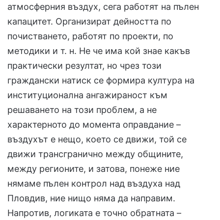
атмосферния въздух, сега работят на пълен
капацитет. Организират дейността по
почистването, работят по проекти, по
методики и т. н. Не че има кой знае какъв
практически резултат, но чрез този
граждански натиск се формира култура на
институционална ангажираност към
решаването на този проблем, а не
характерното до момента оправдание –
въздухът е нещо, което се движи, той се
движи трансгранично между общините,
между регионите, и затова, понеже ние
нямаме пълен контрол над въздуха над
Пловдив, ние нищо няма да направим.
Напротив, логиката е точно обратната –