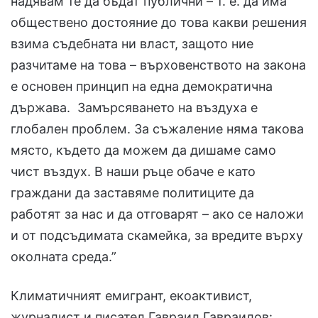
надявам те да бъдат публични – т. е. да има
обществено достояние до това какви решения
взима съдебната ни власт, защото ние
разчитаме на това – върховенството на закона
е основен принцип на една демократична
държава. Замърсяването на въздуха е
глобален проблем. За съжаление няма такова
място, където да можем да дишаме само
чист въздух. В наши ръце обаче е като
граждани да заставяме политиците да
работят за нас и да отговарят – ако се наложи
и от подсъдимата скамейка, за вредите върху
околната среда.”
Климатичният емигрант, екоактивист,
журналист и писател Гавраил Гавраилов: