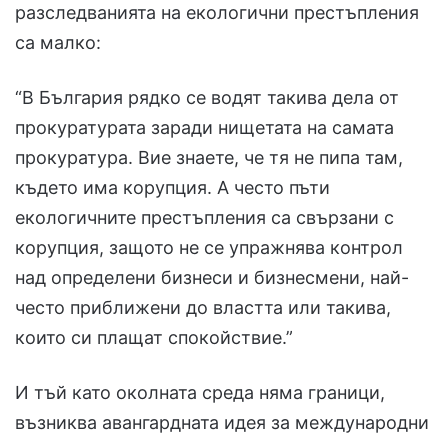
разследванията на екологични престъпления
са малко:
“В България рядко се водят такива дела от
прокуратурата заради нищетата на самата
прокуратура. Вие знаете, че тя не пипа там,
където има корупция. А често пъти
екологичните престъпления са свързани с
корупция, защото не се упражнява контрол
над определени бизнеси и бизнесмени, най-
често приближени до властта или такива,
които си плащат спокойствие.”
И тъй като околната среда няма граници,
възниква авангардната идея за международни