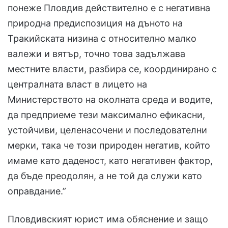
понеже Пловдив действително е с негативна
природна предиспозиция на дъното на
Тракийската низина с относително малко
валежи и вятър, точно това задължава
местните власти, разбира се, координирано с
централната власт в лицето на
Министерството на околната среда и водите,
да предприеме тези максимално ефикасни,
устойчиви, целенасочени и последователни
мерки, така че този природен негатив, който
имаме като даденост, като негативен фактор,
да бъде преодолян, а не той да служи като
оправдание.”
Пловдивският юрист има обяснение и защо