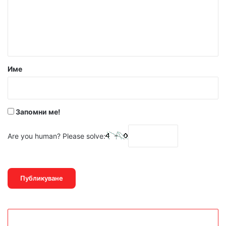
е
н
т
а
р
Име
:
*
Запомни ме!
Are you human? Please solve: