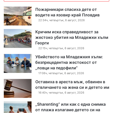
Пожарникари спасиха дете от
водите на язовир край Пловдив
22:34ч, четвъртък, 6 август, 2026
Кричим иска справедливост за
жестоко убития на Младежки хълм
Георги
22:15ч, четвъртък, 6 август, 2026
Убийството на Младежкия хълм:
безпрецедентна жестокост от
„ловци на педофили“
17:06ч, четвъртък, 6 август, 2026
Оставиха в ареста мъж, обвинен в
отвличането на жена си и детето им
16:40ч, четвъртък, 6 август, 2026
„Sharenting“ или как с една снимка
от плажа излагаме детето си на