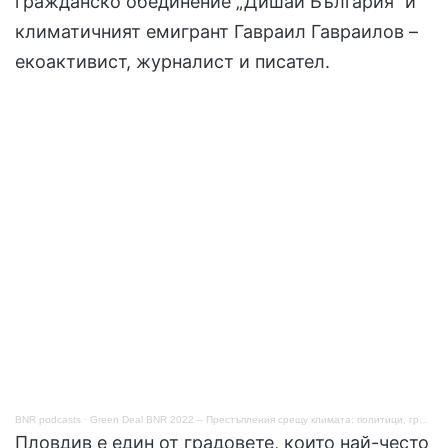
гражданско обединение „Дишай България“ и
климатичният емигрант Гавраил Гавраилов –
екоактивист, журналист и писател.
BNR podcasts
·
Green Deal BNR 2022 – Престъпления срещу климатa: политици, граждани, правосъдие
Пловдив е един от градовете, които най-често