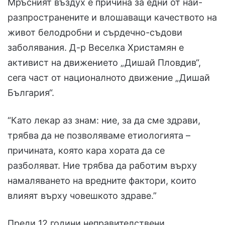
Мръсният въздух е причина за едни от най-
разпространените и влошаващи качеството на
живот белодробни и сърдечно-съдови
заболявания. Д-р Веселка Христамян е
активист на движението „Дишай Пловдив“,
сега част от националното движение „Дишай
България“.
“Като лекар аз знам: ние, за да сме здрави,
трябва да не позволяваме етиологията –
причината, която кара хората да се
разболяват. Ние трябва да работим върху
намаляването на вредните фактори, които
влияят върху човешкото здраве.”
Преди 12 години неправителствени