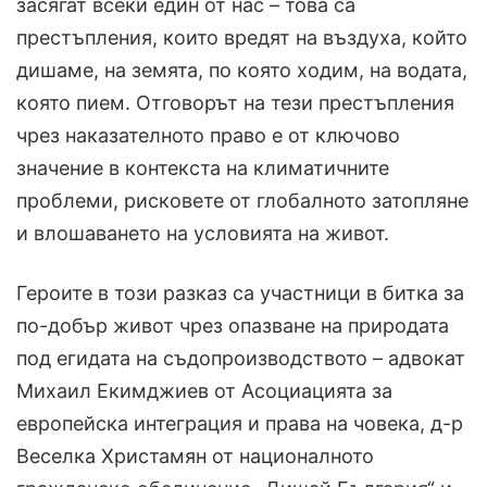
засягат всеки един от нас – това са
престъпления, които вредят на въздуха, който
дишаме, на земята, по която ходим, на водата,
която пием. Отговорът на тези престъпления
чрез наказателното право е от ключово
значение в контекста на климатичните
проблеми, рисковете от глобалното затопляне
и влошаването на условията на живот.
Героите в този разказ са участници в битка за
по-добър живот чрез опазване на природата
под егидата на съдопроизводството – адвокат
Михаил Екимджиев от Асоциацията за
европейска интеграция и права на човека, д-р
Веселка Христамян от националното