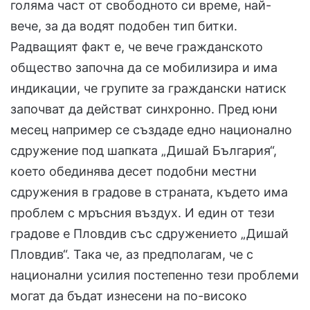
голяма част от свободното си време, най-
вече, за да водят подобен тип битки.
Радващият факт е, че вече гражданското
общество започна да се мобилизира и има
индикации, че групите за граждански натиск
започват да действат синхронно. Пред юни
месец например се създаде едно национално
сдружение под шапката „Дишай България“,
което обединява десет подобни местни
сдружения в градове в страната, където има
проблем с мръсния въздух. И един от тези
градове е Пловдив със сдружението „Дишай
Пловдив“. Така че, аз предполагам, че с
национални усилия постепенно тези проблеми
могат да бъдат изнесени на по-високо