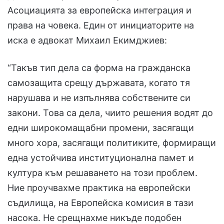
Асоциацията за европейска интеграция и
права на човека. Един от инициаторите на
иска е адвокат Михаил Екимджиев:
“Такъв тип дела са форма на гражданска
самозащита срещу държавата, когато тя
нарушава и не изпълнява собствените си
закони. Това са дела, чиито решения водят до
едни широкомащабни промени, засягащи
много хора, засягащи политиките, формиращи
една устойчива институционална памет и
култура към решаването на този проблем.
Ние проучвахме практика на европейски
съдилища, на Европейска комисия в тази
насока. Не срещнахме никъде подобен