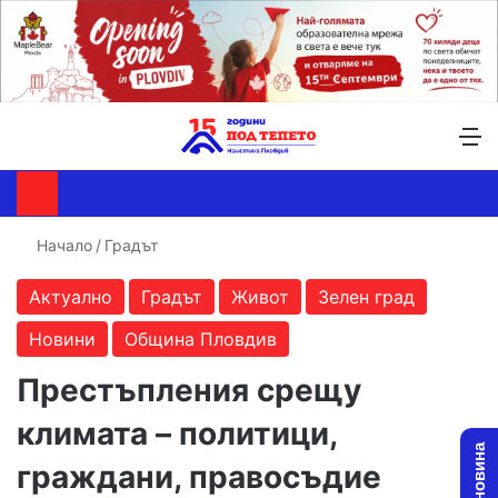
Търсене ...
Switch skin
М
Начало
/
Градът
Актуално
Градът
Живот
Зелен град
Новини
Община Пловдив
Престъпления срещу
климата – политици,
граждани, правосъдие