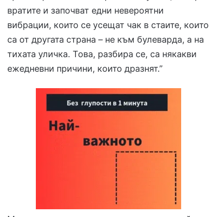
вратите и започват едни невероятни
вибрации, които се усещат чак в стаите, които
са от другата страна – не към булеварда, а на
тихата уличка. Това, разбира се, са някакви
ежедневни причини, които дразнят.”