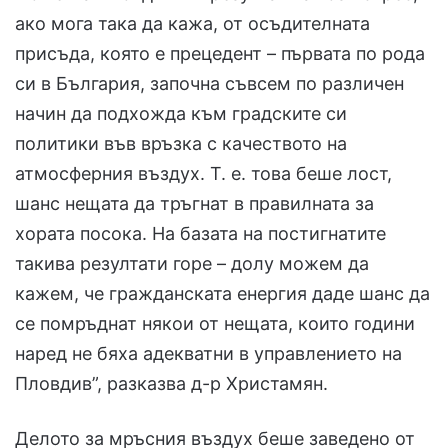
ако мога така да кажа, от осъдителната
присъда, която е прецедент – първата по рода
си в България, започна съвсем по различен
начин да подхожда към градските си
политики във връзка с качеството на
атмосферния въздух. Т. е. това беше лост,
шанс нещата да тръгнат в правилната за
хората посока. На базата на постигнатите
такива резултати горе – долу можем да
кажем, че гражданската енергия даде шанс да
се помръднат някои от нещата, които години
наред не бяха адекватни в управлението на
Пловдив”, разказва д-р Христамян.
Делото за мръсния въздух беше заведено от