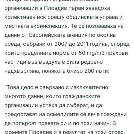
организации в Пловдив първи заведоха
колективен иск срещу общинската управа и
местната екоинспекция. Те се позоваваха на
данни от Европейската агенция по околна
среда, събрани от 2007 до 2011 година, според
които пределната норма от 50 mg/m3 прахови
частици във въздуха е била редовно
надхвърляна, понякога близо 200 пъти:
“Това дело е свързано с изключително
многото данни, които гражданските
организации успяха да съберат, и да
предоставят на осмелилите се вече граждани
да потърсят правата си и по този начин. В
момента Пловдив и в резултат на този стрес,