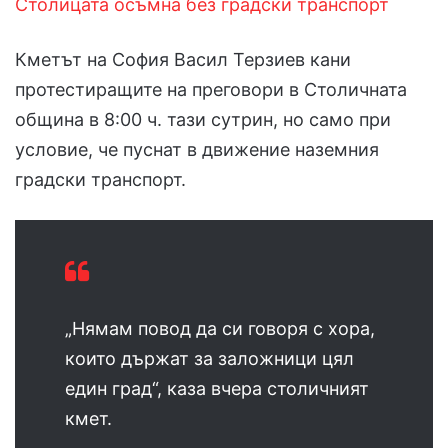
Столицата осъмна без градски транспорт
Кметът на София Васил Терзиев кани
протестиращите на преговори в Столичната
община в 8:00 ч. тази сутрин, но само при
условие, че пуснат в движение наземния
градски транспорт.
„Нямам повод да си говоря с хора,
които държат за заложници цял
един град“, каза вчера столичният
кмет.