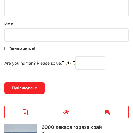
т
а
р
Име
:
*
Запомни ме!
Are you human? Please solve:
6000 декара горяха край