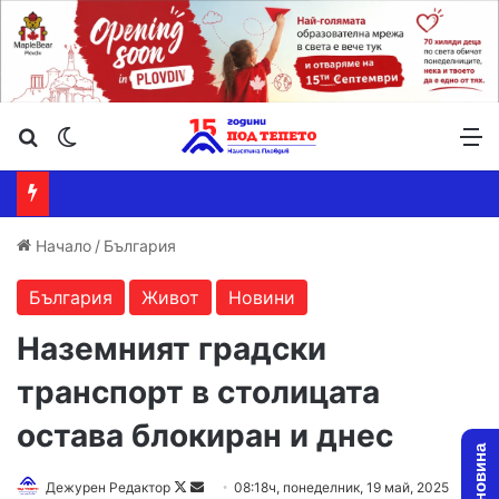
Търсене ...
Switch skin
М
Начало
/
България
България
Живот
Новини
Наземният градски
транспорт в столицата
остава блокиран и днес
Follow
Send
Дежурен Редактор
08:18ч, понеделник, 19 май, 2025