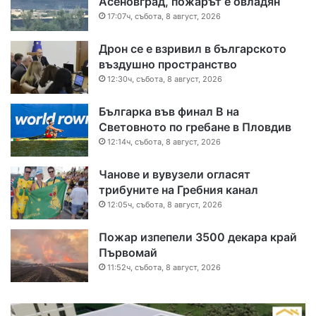
Асеновград, пожарът е овладян
17:07ч, събота, 8 август, 2026
Дрон се е взривил в българското
въздушно пространство
12:30ч, събота, 8 август, 2026
Българка във финал B на
Световното по гребане в Пловдив
12:14ч, събота, 8 август, 2026
Чанове и вувузели огласят
трибуните на Гребния канал
12:05ч, събота, 8 август, 2026
Пожар изпепели 3500 декара край
Първомай
11:52ч, събота, 8 август, 2026