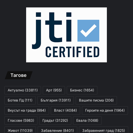
Тагове
Актуално
(33811)
Арт
(955)
Бизнес
(1654)
Ботев Пд
(111)
България
(13911)
Вашите писма
(206)
Вкусът на града
(994)
Власт
(4084)
Героите на деня
(1964)
Гласове
(5983)
Градът
(31292)
Евала
(1068)
Живот
(11039)
Забавление
(8401)
Забравеният град
(1825)