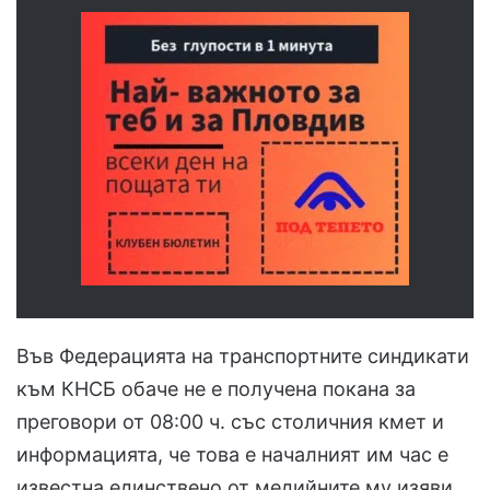
Във Федерацията на транспортните синдикати
към КНСБ обаче не е получена покана за
преговори от 08:00 ч. със столичния кмет и
информацията, че това е началният им час е
известна единствено от медийните му изяви,