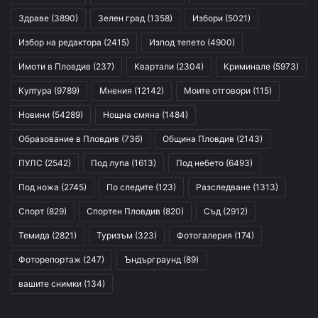
Здраве
(3890)
Зелен град
(1358)
Избори
(5021)
Избор на редактора
(2415)
Изпод тепето
(4900)
Имоти в Пловдив
(237)
Квартали
(2304)
Криминале
(5973)
Култура
(9789)
Мнения
(12142)
Моите отговори
(115)
Новини
(54289)
Нощна смяна
(1484)
Образование в Пловдив
(736)
Община Пловдив
(2143)
ПУЛС
(2542)
Под лупа
(1613)
Под небето
(6493)
Под ножа
(2745)
По следите
(123)
Разследване
(1313)
Спорт
(829)
Спортен Пловдив
(820)
Съд
(2912)
Темида
(2821)
Туризъм
(323)
Фотогалерия
(174)
Фоторепортаж
(247)
Ъндърграунд
(89)
вашите снимки
(134)