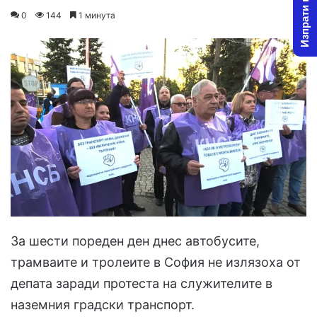
Изпрати новина
on
an
0
144
1 минута
X
email
За шести пореден ден днес автобусите,
трамваите и тролеите в София не излязоха от
депата заради протеста на служителите в
наземния градски транспорт.