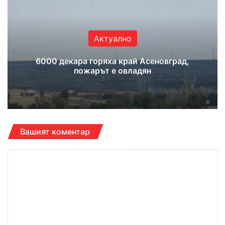
Актуално
6000 декара горяха край Асеновград,
пожарът е овладян
Вашият коментар
К
о
м
е
н