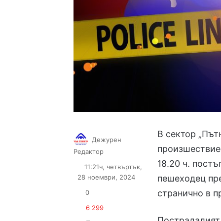
В сектор „Път
Дежурен
произшествие 
Follow
Send
Редактор
on
an
18.20 ч. пост
11:21ч, четвъртък,
X
email
28 ноември, 2024
пешеходец пре
странично в п
0
6 299
Пострадалият,