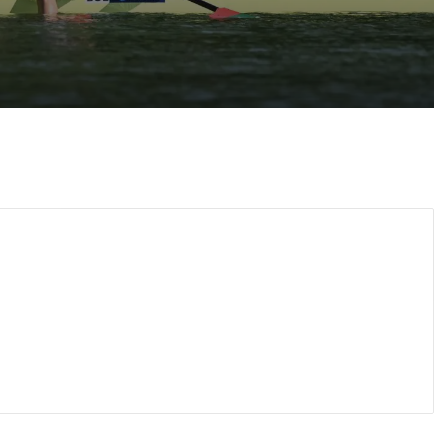
 2026
Българка се класира на полуфинал в женския скиф на Световното по гребане
 2026
Убийството на Младежкия хълм: Делото за постоянния арест започна при закрити врати
 2026
Театър „Хенд“ дебютира на световния Edinburgh Festival Fringe
 2026
155 тона вода от въздуха помогнаха в битката с пожара в Пазарджишко