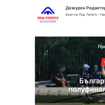
Дежурен Редакто
Екип на Под Тепето - Н
Website
Facebook
X
YouTube
Instag
Пр
12:2
Българ
полуфинал
Светов