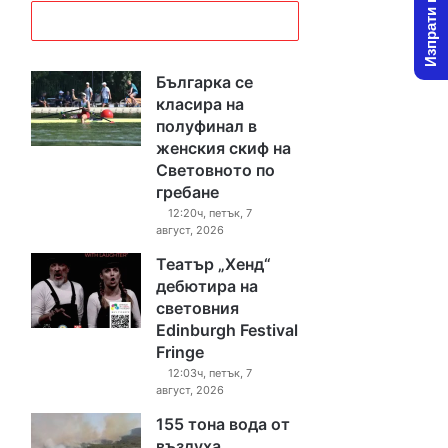
Изпрати новина
Българка се
класира на
полуфинал в
женския скиф на
Световното по
гребане
12:20ч, петък, 7
август, 2026
Театър „Хенд“
дебютира на
световния
Edinburgh Festival
Fringe
12:03ч, петък, 7
август, 2026
155 тона вода от
въздуха