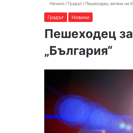
Начало
/
Градът
/
Пешеходец загина на б
Градът
Новини
Пешеходец заг
„България“