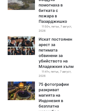
помогнаха в
битката с
пожара в
Пазарджишко
11:50ч, петък, 7 август,
2026
Искат постоянен
арест за
петимата
обвинени за
убийството на
Младежкия хълм
11:41ч, петък, 7 август,
2026
75 фотографии
разкриват
магията на
Индонезия в
безплатна