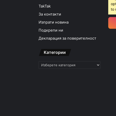
opt
TakTak
10:12ч, петък, 7 август,
to 
За контакти
Изпрати новина
Подкрепи ни
09:20ч, петък, 7 август,
Декларация за поверителност
Категории
Категории