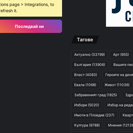
ions page > Integrations, to
 2026
refresh it.
МВР: Няма данни убитият край Младежкия хълм да е бил педофил
Последвай ни
Тагове
 2026
Фентанилът е изместил хероина на българския наркопазар
Актуално
(33799)
Арт
(955)
България
(13906)
Вашите пи
Власт
(4083)
Героите на ден
Евала
(1068)
Живот
(11036)
Забравеният град
(1825)
Здр
Избори
(5020)
Избор на реда
Имоти в Пловдив
(237)
Кварт
Култура
(9788)
Мнения
(1213