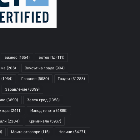
Бизнес
(1654)
Ботев Пд
(111)
сма
(206)
Вкусът на града
(994)
я
(1964)
Гласове
(5980)
Градът
(31283)
Забавление
(8399)
аве
(3890)
Зелен град
(1358)
ктора
(2411)
Изпод тепето
(4899)
али
(2304)
Криминале
(5967)
8)
Моите отговори
(115)
Новини
(54271)