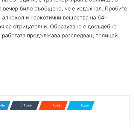
 вечер било съобщено, че е издъхнал. Пробите
а алкохол и наркотични вещества на 64-
ч са отрицателни. Образувано е досъдебно
, работата продължава разследващ полицай.
edIn
Tumblr
Reddit
Skype