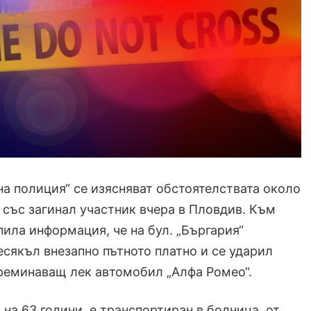
на полиция“ се изясняват обстоятелствата около
със загинал участник вчера в Пловдив. Към
ъпила информация, че на бул. „Бъргария“
сякъл внезапно пътното платно и се ударил
реминаващ лек автомобил „Алфа Ромео“.
 на 63 години, е транспортиран в болница, от