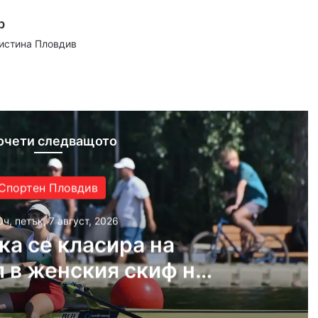
р
аистина Пловдив
ram
очети следващото
Спортен Пловдив
0ч, петък, 7 август, 2026
ка се класира на
 в женския скиф на
ното по гребане