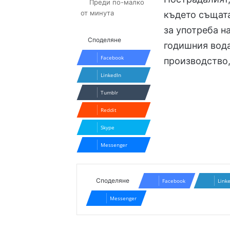
Преди по-малко
от минута
където същата
за употреба н
Споделяне
годишния вода
Facebook
производство
LinkedIn
Tumblr
Reddit
Skype
Messenger
Споделяне
Facebook
Link
Messenger