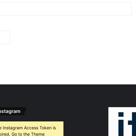
 2026
Искат постоянен арест за петимата обвинени за убийството на Младежкия хълм
 2026
75 фотографии разкриват магията на Индонезия в безплатна изложба в Пловдив
 2026
KOSHEEN: Оставете телефоните и се насладете на момента
nstagram
 2026
Ултрас стикери на гише в Паспортна служба: „Лаута Арми“ посреща гражданите във Второ РУ
e Instagram Access Token is
pired, Go to the Theme