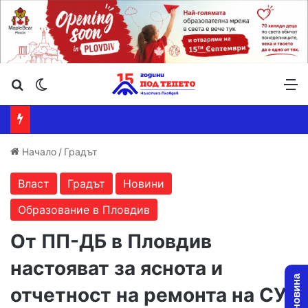
Търсене ...
Switch skin
М
Начало
/
Градът
Власт
Градът
Новини
Образование в Пловдив
От ПП-ДБ в Пловдив
настояват за яснота и
отчетност на ремонта на СУ