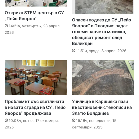
Откриха STEM център в СУ
„Пейо Яворов“
Опасен подлез до СУ „Пейо
Яворов“ в Пловдив: падат
14:21ч, четвъртък, 23 април,
големи парчета мазилка,
2026
обещават ремонт след
Великден
11:51ч, сряда, 8 април, 2026
Проблемът със светлината
Училище в Каршияка пази
в новата сграда на СУ „Пейо
възстановени стенописи на
Яворов“ продължава
Златю Бояджиев
10:03ч, петък, 17 октомври,
15:16ч, понеделник, 15
2025
септември, 2025