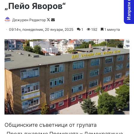
Изпрати новина
„Пейо Яворов“
Follow
Send
Дежурен Редактор
on
an
09:14ч, понеделник, 20 януари, 2025
1
192
1 минута
X
email
Общинските съветници от групата
„Продължаваме Промяната – Демократична