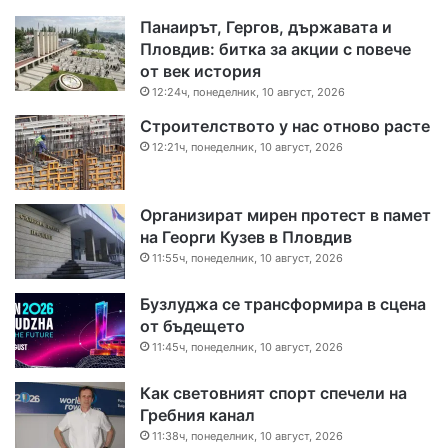
Панаирът, Гергов, държавата и
Пловдив: битка за акции с повече
от век история
12:24ч, понеделник, 10 август, 2026
Строителството у нас отново расте
12:21ч, понеделник, 10 август, 2026
Организират мирен протест в памет
на Георги Кузев в Пловдив
11:55ч, понеделник, 10 август, 2026
Бузлуджа се трансформира в сцена
от бъдещето
11:45ч, понеделник, 10 август, 2026
Как световният спорт спечели на
Гребния канал
11:38ч, понеделник, 10 август, 2026