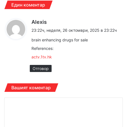
Един коментар
к
Alexis
а
23:22ч, неделя, 26 октомври, 2025 в 23:22ч
з
brain enhancing drugs for sale
а
References:
:
actv.1tv.hk
Отговор
Вашият коментар
К
о
м