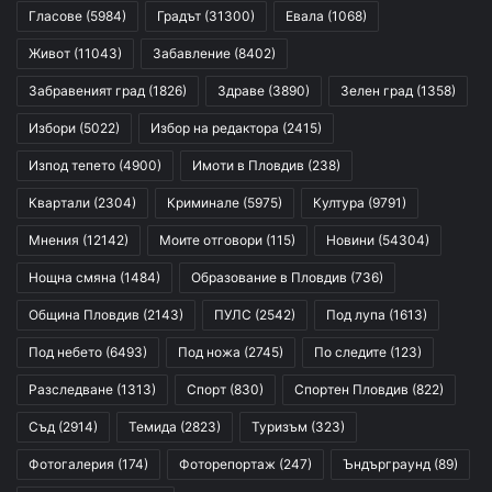
Гласове
(5984)
Градът
(31300)
Евала
(1068)
Живот
(11043)
Забавление
(8402)
Забравеният град
(1826)
Здраве
(3890)
Зелен град
(1358)
Избори
(5022)
Избор на редактора
(2415)
Изпод тепето
(4900)
Имоти в Пловдив
(238)
Квартали
(2304)
Криминале
(5975)
Култура
(9791)
Мнения
(12142)
Моите отговори
(115)
Новини
(54304)
Нощна смяна
(1484)
Образование в Пловдив
(736)
Община Пловдив
(2143)
ПУЛС
(2542)
Под лупа
(1613)
Под небето
(6493)
Под ножа
(2745)
По следите
(123)
Разследване
(1313)
Спорт
(830)
Спортен Пловдив
(822)
Съд
(2914)
Темида
(2823)
Туризъм
(323)
Фотогалерия
(174)
Фоторепортаж
(247)
Ъндърграунд
(89)