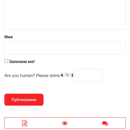
е
н
т
а
р
Име
:
*
Запомни ме!
Are you human? Please solve: