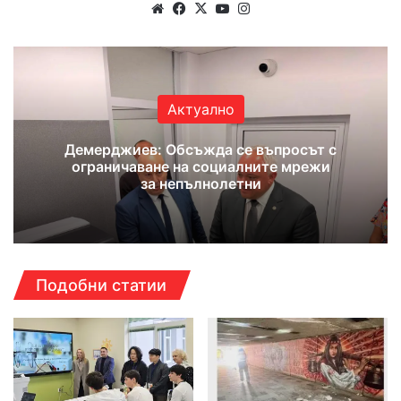
Website
Facebook
X
YouTube
Instagram
Актуално
Демерджиев: Обсъжда се въпросът с
ограничаване на социалните мрежи
за непълнолетни
Подобни статии