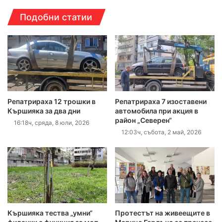
Подобни статии
Репатрираха 12 трошки в
Репатрираха 7 изоставени
Кършияка за два дни
автомобила при акция в
район „Северен“
16:18ч, сряда, 8 юли, 2026
12:03ч, събота, 2 май, 2026
Кършияка тества „умни“
Протестът на живеещите в