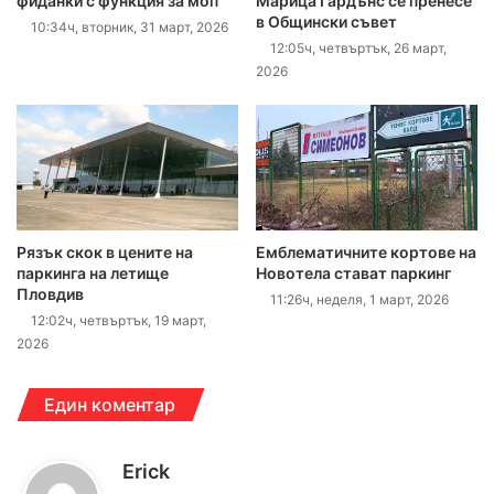
фиданки с функция за моп
Марица Гардънс се пренесе
в Общински съвет
10:34ч, вторник, 31 март, 2026
12:05ч, четвъртък, 26 март,
2026
Рязък скок в цените на
Eмблематичните кортове на
паркинга на летище
Новотела стават паркинг
Пловдив
11:26ч, неделя, 1 март, 2026
12:02ч, четвъртък, 19 март,
2026
Един коментар
к
Erick