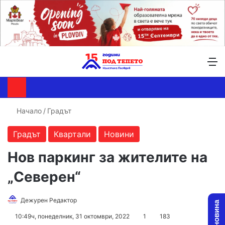
Търсене ...
Switch skin
М
Начало
/
Градът
Градът
Квартали
Новини
Нов паркинг за жителите на
„Северен“
Follow
Send
Дежурен Редактор
on
an
10:49ч, понеделник, 31 октомври, 2022
1
183
X
email