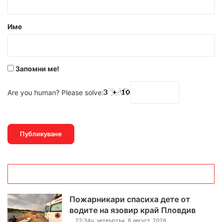
а
р
Име
:
*
Запомни ме!
Are you human? Please solve:
Пожарникари спасиха дете от
водите на язовир край Пловдив
22:34ч, четвъртък, 6 август, 2026