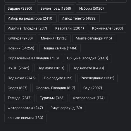
Здраве
(3890)
Зелен град
(1358)
Избори
(5020)
Избор на редактора
(2410)
Изпод тепето
(4899)
Имоти в Пловдив
(237)
Квартали
(2304)
Криминале
(5963)
Култура
(9786)
Мнения
(12138)
Моите отговори
(115)
Новини
(54259)
Нощна смяна
(1484)
Образование в Пловдив
(736)
Община Пловдив
(2143)
ПУЛС
(2542)
Под лупа
(1613)
Под небето
(6493)
Под ножа
(2745)
По следите
(123)
Разследване
(1312)
Спорт
(827)
Спортен Пловдив
(817)
Съд
(2907)
Темида
(2817)
Туризъм
(323)
Фотогалерия
(174)
Фоторепортаж
(247)
Ъндърграунд
(89)
вашите снимки
(133)