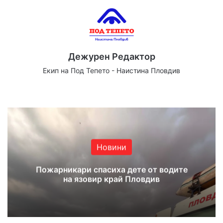
Дежурен Редактор
Екип на Под Тепето - Наистина Пловдив
Website
Facebook
X
YouTube
Instagram
Новини
Пожарникари спасиха дете от водите
на язовир край Пловдив