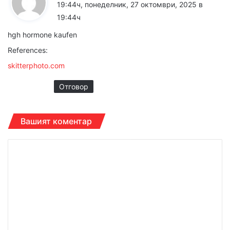
а
19:44ч, понеделник, 27 октомври, 2025 в
з
19:44ч
а
hgh hormone kaufen
:
References:
skitterphoto.com
Отговор
Вашият коментар
К
о
м
е
н
т