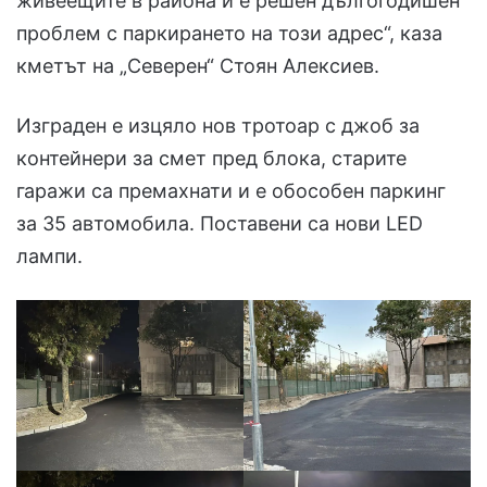
живеещите в района и е решен дългогодишен
проблем с паркирането на този адрес“, каза
кметът на „Северен“ Стоян Алексиев.
Изграден е изцяло нов тротоар с джоб за
контейнери за смет пред блока, старите
гаражи са премахнати и е обособен паркинг
за 35 автомобила. Поставени са нови LED
лампи.