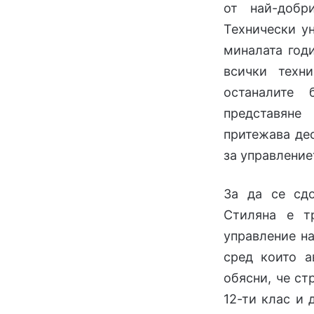
от най-добр
Технически у
миналата годи
всички техн
останалите
представяне
притежава дес
за управление
За да се сдо
Стиляна е т
управление на
сред които а
обясни, че ст
12-ти клас и 