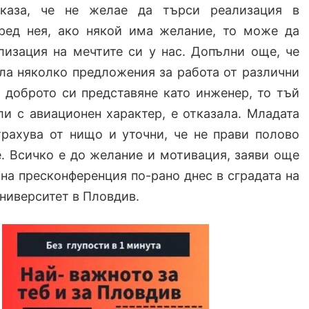
зказа, че не желае да търси реализация в
ред нея, ако някой има желание, то може да
лизация на мечтите си у нас. Допълни още, че
ла няколко предложения за работа от различни
 доброто си представяне като инженер, то тъй
ли с авиационен характер, е отказала. Младата
трахува от нищо и уточни, че не прави полово
. Всичко е до желание и мотивация, заяви още
на пресконференция по-рано днес в сградата на
ниверситет в Пловдив.