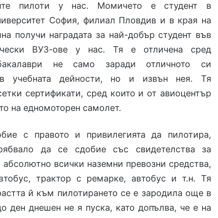
ите пилоти у нас. Момичето е студент в
ниверситет София, филиал Пловдив и в края на
на получи наградата за най-добър студент във
ически ВУЗ-ове у нас. Тя е отличена сред
 бакалаври не само заради отличното си
 в учебната дейности, но и извън нея. Тя
етки сертификати, сред които и от авиоцентър
то на едномоторен самолет.
бие с правото и привилегията да пилотира,
рябвало да се сдобие със свидетелства за
 абсолютно всички наземни превозни средства,
втобус, трактор с ремарке, автобус и т.н. Тя
растта й към пилотирането се е зародила още в
до ден днешен не я пуска, като допълва, че е на