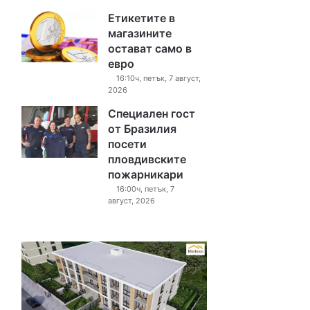
Етикетите в
магазините
остават само в
евро
16:10ч, петък, 7 август,
2026
Специален гост
от Бразилия
посети
пловдивските
пожарникари
16:00ч, петък, 7
август, 2026