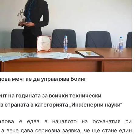
ова мечтае да управлява Боинг
ент на годината за всички технически
в страната в категорията „Инженерни науки“
алова е едва в началото на осъзнатия си
 а вече дава сериозна заявка, че ще стане един