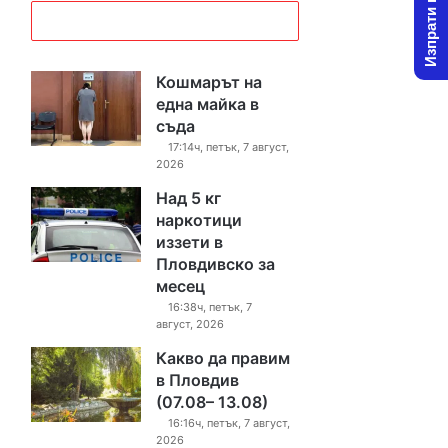
Изпрати новина
Кошмарът на
една майка в
съда
17:14ч, петък, 7 август,
2026
Над 5 кг
наркотици
иззети в
Пловдивско за
месец
16:38ч, петък, 7
август, 2026
Какво да правим
в Пловдив
(07.08– 13.08)
16:16ч, петък, 7 август,
2026