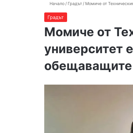
Начало
/
Градът
/
Момиче от Техническия
Градът
Момиче от Те
университет е
обещаващите 