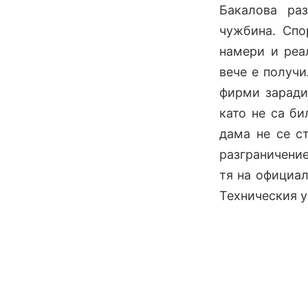
Бакалова ра
чужбина. Спо
намери и реа
вече е получи
фирми заради
като не са би
дама не се с
разграничение
тя на официал
Техническия у