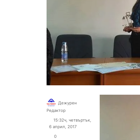
Дежурен
Follow
Send
Редактор
on
an
15:32ч, четвъртък,
X
email
6 април, 2017
0