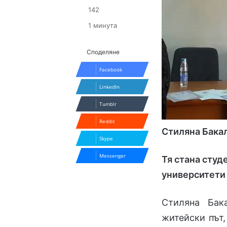
142
1 минута
Споделяне
Facebook
LinkedIn
Tumblr
Reddit
Стиляна Бакал
Skype
Messenger
Тя стана студ
университети 
Стиляна Бак
житейски път,