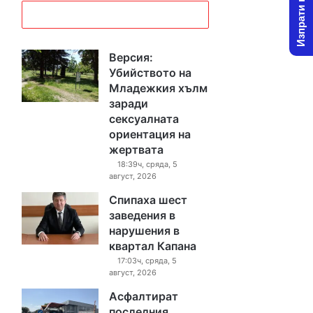
Изпрати новина
Версия:
Убийството на
Младежкия хълм
заради
сексуалната
ориентация на
жертвата
18:39ч, сряда, 5
август, 2026
Спипаха шест
заведения в
нарушения в
квартал Капана
17:03ч, сряда, 5
август, 2026
Асфалтират
последния