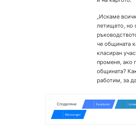
„Искаме всичк
летището, но 
ръководството
че общината к
класиран учас
променя, ако 
общината? Как
работим, за д
Споделяне
Facebook
Link
Messenger