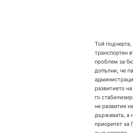
Той подчерта,
транспортен въ
проблем за бю
допълни, че па
администрация
развитието на
го стабилизир
не развитие н
държавата, а 
приоритет за 
и на каргото.