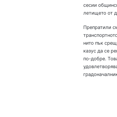
сесии общинск
летището от 
Препратили с
транспортното
нито пък срещ
казус да се р
по-добре. Тов
удовлетворява
градоначалник