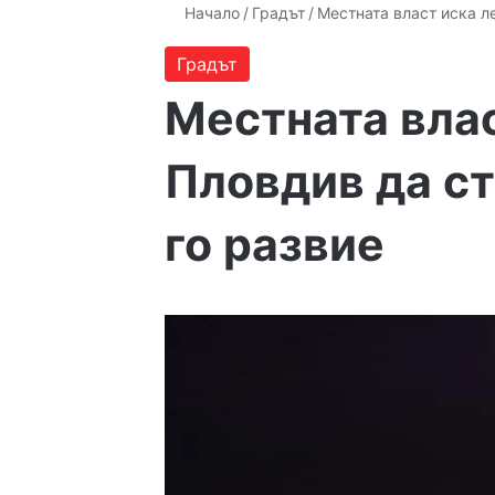
Начало
/
Градът
/
Местната власт иска л
Градът
Местната вла
Пловдив да ст
го развие