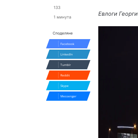
133
Евлоги Георг
1 минута
Споделяне
Facebook
LinkedIn
Tumblr
Reddit
Skype
Messenger