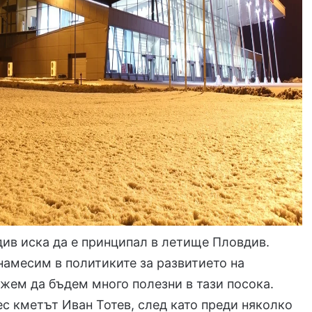
ив иска да е принципал в летище Пловдив.
намесим в политиките за развитието на
жем да бъдем много полезни в тази посока.
ес кметът Иван Тотев, след като преди няколко