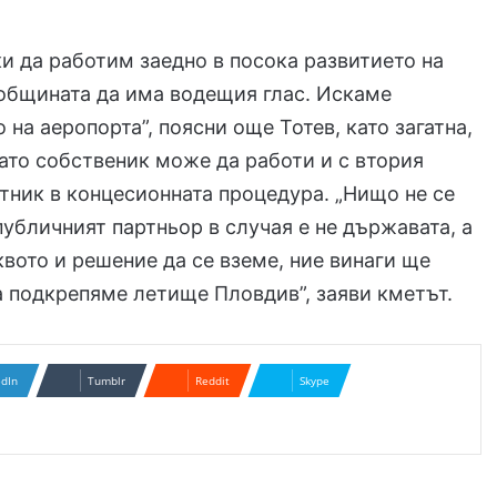
и да работим заедно в посока развитието на
общината да има водещия глас. Искаме
 на аеропорта”, поясни още Тотев, като загатна,
ато собственик може да работи и с втория
тник в концесионната процедура. „Нищо не се
публичният партньор в случая е не държавата, а
вото и решение да се вземе, ние винаги ще
а подкрепяме летище Пловдив”, заяви кметът.
edIn
Tumblr
Reddit
Skype