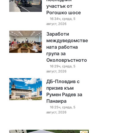
участък от
Рогошко шосе
16:34ч, сряда, 5
август, 2026
Заработи
междуведомстве
ната работна
група за
Околовръстното
16:29ч, сряда, 5
август, 2026
ДБ-Пловдив с
призив към
Румен Радев за
Панаира
16:25ч, сряда, 5
август, 2026