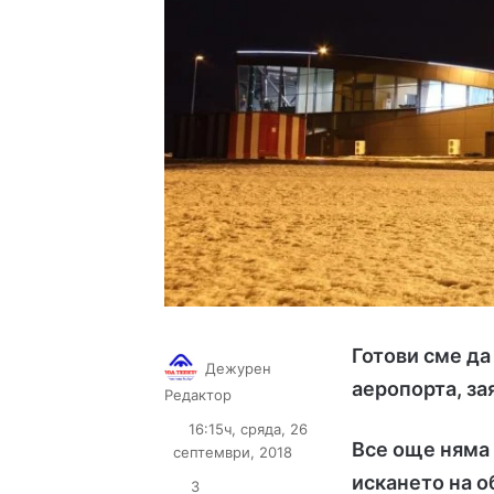
Готови сме да
Дежурен
аеропорта, за
Follow
Send
Редактор
on
an
16:15ч, сряда, 26
X
email
Все още няма 
септември, 2018
искането на 
3