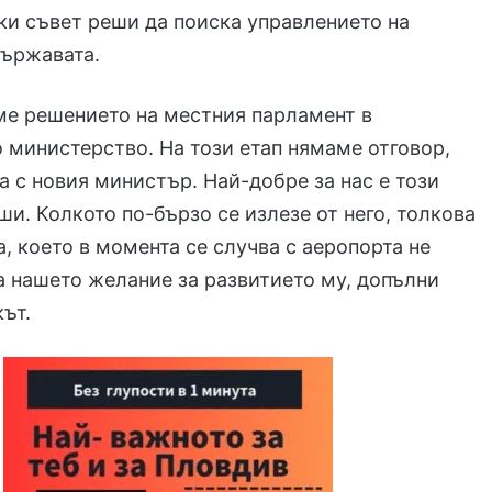
и съвет реши да поиска управлението на
държавата.
ме решението на местния парламент в
 министерство. На този етап нямаме отговор,
а с новия министър. Най-добре за нас е този
еши. Колкото по-бързо се излезе от него, толкова
а, което в момента се случва с аеропорта не
 нашето желание за развитието му, допълни
ът.