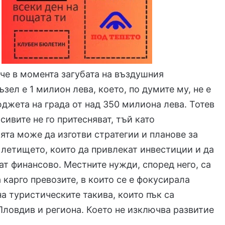
 че в момента загубата на въздушния
зел е 1 милион лева, което, по думите му, не е
джета на града от над 350 милиона лева. Тотев
сивите не го притесняват, тъй като
та може да изготви стратегии и планове за
 летището, които да привлекат инвестиции и да
ат финансово. Местните нужди, според него, са
а карго превозите, в които се е фокусирала
на туристическите такива, които пък са
Пловдив и региона. Което не изключва развитие