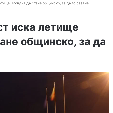
етище Пловдив да стане общинско, за да го развие
ст иска летище
ане общинско, за да