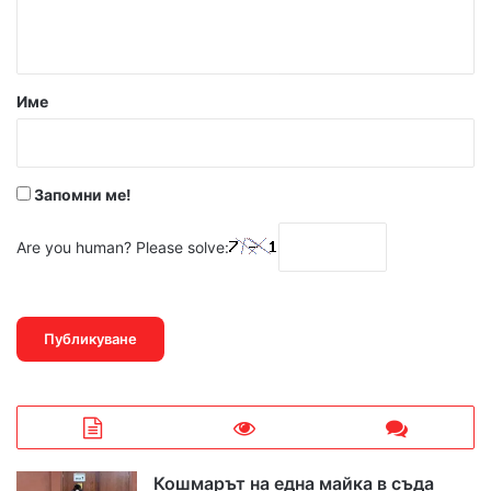
т
а
р
Име
:
*
Запомни ме!
Are you human? Please solve:
Кошмарът на една майка в съда