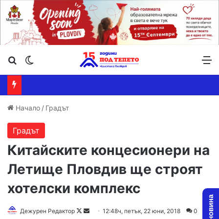
Търсене ...
Switch skin
М
Начало
/
Градът
Градът
Китайските концесионери на
Летище Пловдив ще строят
хотелски комплекс
Дежурен Редактор
F
S
12:48ч, петък, 22 юни, 2018
0