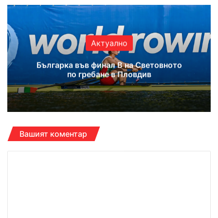
te
bo
ub
ra
ok
e
m
Актуално
Българка във финал B на Световното
по гребане в Пловдив
Вашият коментар
К
о
м
е
н