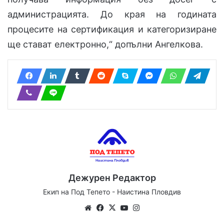
администрацията. До края на годината
процесите на сертификация и категоризиране
ще стават електронно,“ допълни Ангелкова.
Дежурен Редактор
Екип на Под Тепето - Наистина Пловдив
We
Fa
X
Yo
Ins
bsi
ce
uT
tag