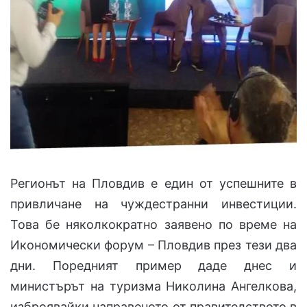
Регионът на Пловдив е един от успешните в
привличане на чуждестранни инвестиции.
Това бе няколкократно заявено по време на
Икономически форум – Пловдив през тези два
дни. Поредният пример даде днес и
министърът на туризма Николина Ангелкова,
изброявайки направеното от правителството в