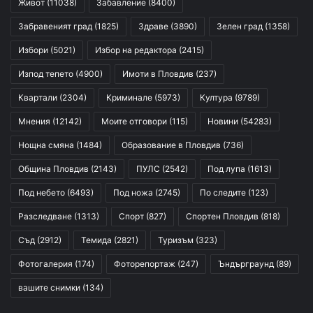
Живот
(11038)
Забавление
(8400)
Забравеният град
(1825)
Здраве
(3890)
Зелен град
(1358)
Избори
(5021)
Избор на редактора
(2415)
Изпод тепето
(4900)
Имоти в Пловдив
(237)
Квартали
(2304)
Криминале
(5973)
Култура
(9789)
Мнения
(12142)
Моите отговори
(115)
Новини
(54283)
Нощна смяна
(1484)
Образование в Пловдив
(736)
Община Пловдив
(2143)
ПУЛС
(2542)
Под лупа
(1613)
Под небето
(6493)
Под ножа
(2745)
По следите
(123)
Разследване
(1313)
Спорт
(827)
Спортен Пловдив
(818)
Съд
(2912)
Темида
(2821)
Туризъм
(323)
Фотогалерия
(174)
Фоторепортаж
(247)
Ъндърграунд
(89)
вашите снимки
(134)