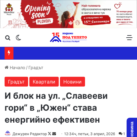
Търсене ...
Switch skin
М
Начало
/
Градът
Градът
Квартали
Новини
И блок на ул. „Славееви
гори“ в „Южен“ става
енергийно ефективен
Follow
Send
Дежурен Редактор
12:34ч, петък, 3 април, 2026
1