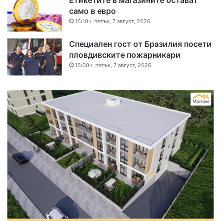
Етикетите в магазините остават
само в евро
16:10ч, петък, 7 август, 2026
Специален гост от Бразилия посети
пловдивските пожарникари
16:00ч, петък, 7 август, 2026