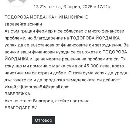
а
17:21ч, петък, 3 април, 2026 в 17:21ч
з
ТОДОРОВА ЙОРДАНКА ФИНАНСИРАНЕ
а
здравейте всички
:
Аз съм гръцки фермер и се сблъсках с много финансови
проблеми, но благодарение на ТОДОРОВА ЙОРДАНКА
успях да се възстановя от финансовите си затруднения. За
всички ваши финансови нужди се свържете с ТОДОРОВА
ЙОРДАНКА и ще намерите решения на проблемите си. Тя
току-що ми помогна с малка сума от 45 000 лева, което
наистина ми се отрази добре. С тази сума успях да уредя
дълговете си и да продължа земеделската си дейност.
Имейл: jtodorova54@gmail.com
ЗАБЕЛЕЖКА
Ако не сте от България, стойте настрана.
БЛАГОДАРЯ ВИ
Отговор