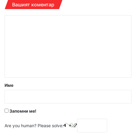
Вашият коментар
К
о
м
е
н
т
а
р
Име
:
*
Запомни ме!
Are you human? Please solve: