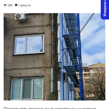
Изпрати новина
on
an
189
1 минута
X
email
Поредният проект за внедряване на мерки