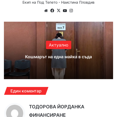
Екип на Под Тепето - Наистина Пловдив
Website
Facebook
X
YouTube
Instagram
Актуално
Кошмарът на една майка в съда
Един коментар
ТОДОРОВА ЙОРДАНКА
к
ФИНАНСИРАНЕ