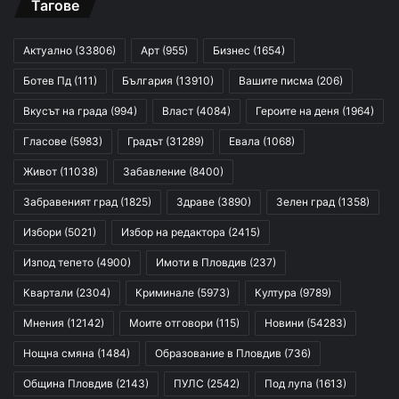
Тагове
Актуално
(33806)
Арт
(955)
Бизнес
(1654)
Ботев Пд
(111)
България
(13910)
Вашите писма
(206)
Вкусът на града
(994)
Власт
(4084)
Героите на деня
(1964)
Гласове
(5983)
Градът
(31289)
Евала
(1068)
Живот
(11038)
Забавление
(8400)
Забравеният град
(1825)
Здраве
(3890)
Зелен град
(1358)
Избори
(5021)
Избор на редактора
(2415)
Изпод тепето
(4900)
Имоти в Пловдив
(237)
Квартали
(2304)
Криминале
(5973)
Култура
(9789)
Мнения
(12142)
Моите отговори
(115)
Новини
(54283)
Нощна смяна
(1484)
Образование в Пловдив
(736)
Община Пловдив
(2143)
ПУЛС
(2542)
Под лупа
(1613)