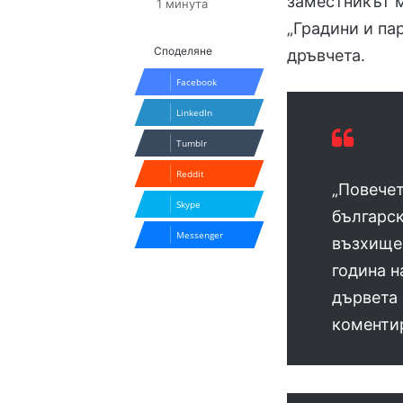
заместникът 
1 минута
„Градини и па
Споделяне
дръвчета.
Facebook
LinkedIn
Tumblr
Reddit
„Повечет
Skype
българск
Messenger
възхищен
година н
дървета 
коменти