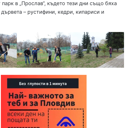
т парк в „Прослав“, където тези дни също бяха
 дървета – рустифини, кедри, кипариси и