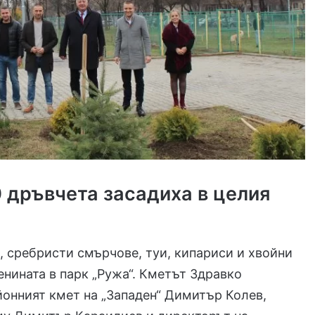
 дръвчета засадиха в целия
, сребристи смърчове, туи, кипариси и хвойни
енината в парк „Ружа“. Кметът Здравко
онният кмет на „Западен“ Димитър Колев,