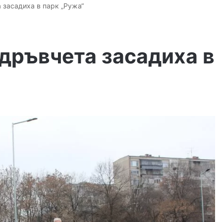
 засадиха в парк „Ружа“
дръвчета засадиха в