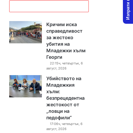
Изпрати новина
Кричим иска
справедливост
за жестоко
убития на
Младежки хълм
Георги
22:15ч, четвъртък, 6
август, 2026
Убийството на
Младежкия
хълм:
безпрецедентна
жестокост от
„ловци на
педофили“
17:06ч, четвъртък, 6
август, 2026