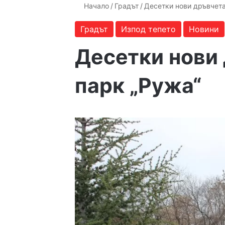
Начало
/
Градът
/
Десетки нови дръвчета
Градът
Изпод тепето
Новини
Десетки нови 
парк „Ружа“