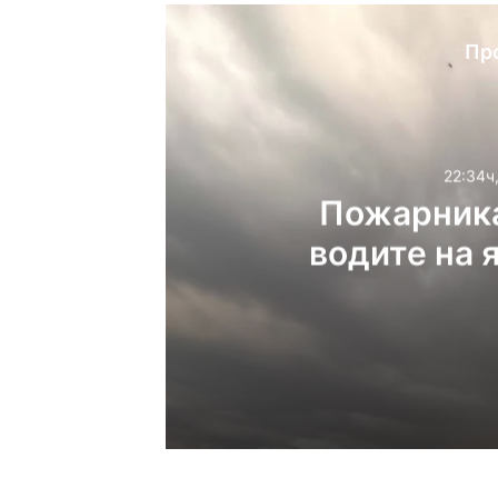
Пр
22:34ч
Пожарника
водите на 
22:34ч, четвъртък, 6 ав