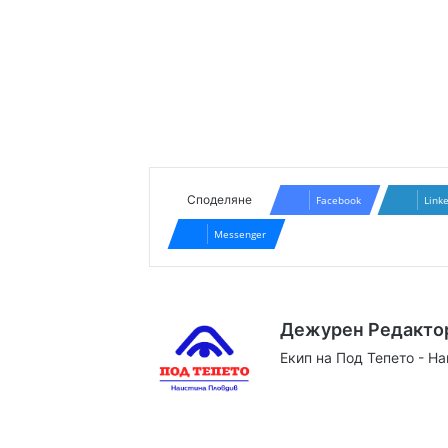
Споделяне
Facebook
Link
Messenger
Дежурен Редакто
Екип на Под Тепето - Н
Website
Facebook
X
YouTube
Instag