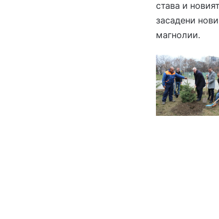
става и новия
засадени нови
магнолии.