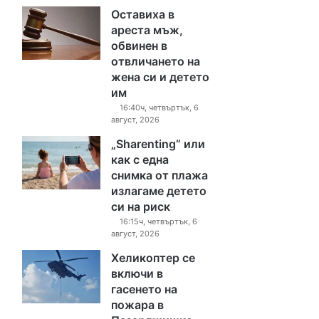
Оставиха в
ареста мъж,
обвинен в
отвличането на
жена си и детето
им
16:40ч, четвъртък, 6
август, 2026
„Sharenting“ или
как с една
снимка от плажа
излагаме детето
си на риск
16:15ч, четвъртък, 6
август, 2026
Хеликоптер се
включи в
гасенето на
пожара в