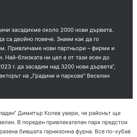
дини засадихме около 2000 нови дървета.
а са двойно повече. Знаем как да го
ем. Привличаме нови партньори – фирми и
. Най-близката ни цел е от тази есен до
2023 г. да засадим над 3200 нови дървета“,
екторът на „Градини и паркове“ Веселин
паден“ Димитър Колев увери, че районът ще
зелен. В пореден привлекателен парк предстои
разена бившата гарнизонна фурна. Все по-хубав