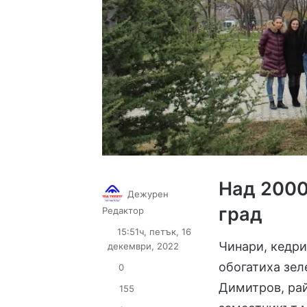
Над 2000
Дежурен
град
Follow
Send
Редактор
on
an
15:51ч, петък, 16
X
email
Чинари, кедри
декември, 2022
обогатиха зел
0
Димитров, рай
155