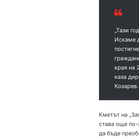
„Тази го
Искаме д
постигн
граждани
края на 
каза дир
Козарев.
Кметът на „За
става още по-
да бъде преоб