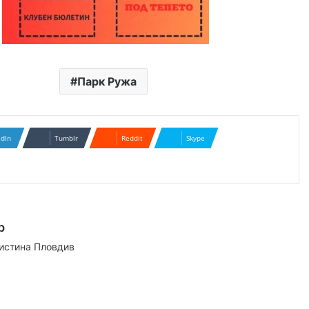
Парк Ружа
edIn
Tumblr
Reddit
Skype
р
аистина Пловдив
ram