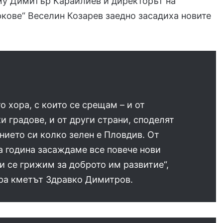
му Димитър Караилиев и директорът на
ркове“ Веселин Козарев заедно засадиха новите
о хора, с които се срещам – и от
и градове, и от други страни, споделят
ието си колко зелен е Пловдив. От
а година засаждаме все повече нови
и се грижим за доброто им развитие“,
ра кметът Здравко Димитров.