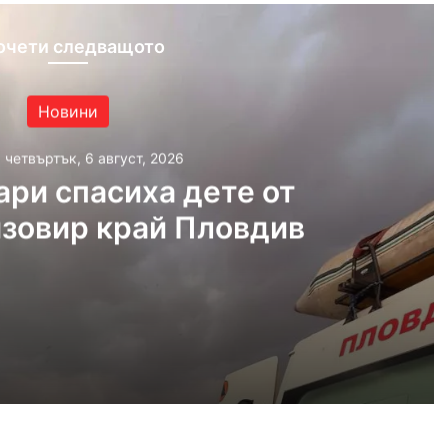
очети следващото
Новини
, четвъртък, 6 август, 2026
ри спасиха дете от
язовир край Пловдив
густ, 2026
Пожарникари спасиха дете от водите на язовир край Пловдив