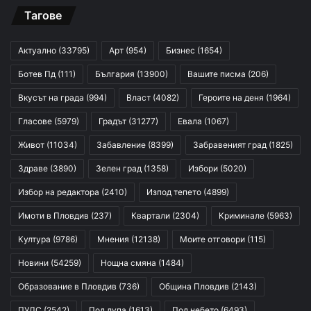
Тагове
Актуално
(33795)
Арт
(954)
Бизнес
(1654)
Ботев Пд
(111)
България
(13900)
Вашите писма
(206)
Вкусът на града
(994)
Власт
(4082)
Героите на деня
(1964)
Гласове
(5979)
Градът
(31277)
Евала
(1067)
Живот
(11034)
Забавление
(8399)
Забравеният град
(1825)
Здраве
(3890)
Зелен град
(1358)
Избори
(5020)
Избор на редактора
(2410)
Изпод тепето
(4899)
Имоти в Пловдив
(237)
Квартали
(2304)
Криминале
(5963)
Култура
(9786)
Мнения
(12138)
Моите отговори
(115)
Новини
(54259)
Нощна смяна
(1484)
Образование в Пловдив
(736)
Община Пловдив
(2143)
ПУЛС
(2542)
Под лупа
(1613)
Под небето
(6493)