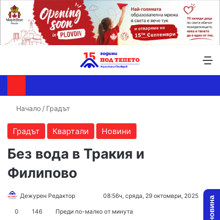
Търсене ...
Switch skin
М
Начало
/
Градът
Градът
Квартали
Новини
Без вода в Тракия и
Филипово
Follow
Send
Дежурен Редактор
08:56ч, сряда, 29 октомври, 2025
on
an
0
146
Преди по-малко от минута
X
email