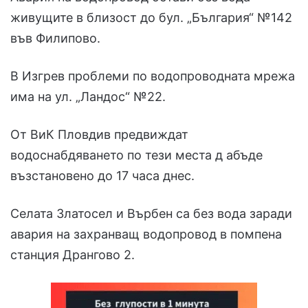
живущите в близост до бул. „България“ №142
във Филипово.
В Изгрев проблеми по водопроводната мрежа
има на ул. „Ландос“ №22.
От ВиК Пловдив предвиждат
водоснабдяването по тези места д абъде
възстановено до 17 часа днес.
Селата Златосел и Върбен са без вода заради
авария на захранващ водопровод в помпена
станция Дрангово 2.