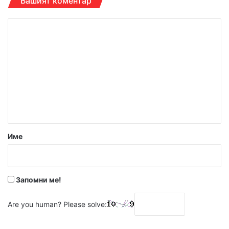
Вашият коментар
К
о
м
е
н
т
а
р
Име
:
*
Запомни ме!
Are you human? Please solve: