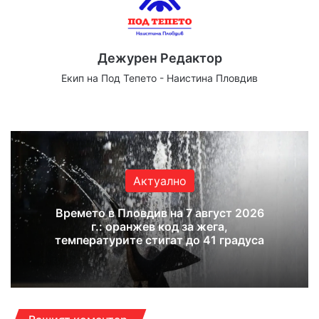
Дежурен Редактор
Екип на Под Тепето - Наистина Пловдив
Website
Facebook
X
YouTube
Instagram
Актуално
Времето в Пловдив на 7 август 2026
г.: оранжев код за жега,
температурите стигат до 41 градуса