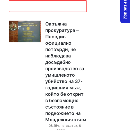
Изпрати новина
Окръжна
прокуратура –
Пловдив
официално
потвърди, че
наблюдава
досъдебно
производство за
умишленото
убийство на 37-
годишния мъж,
който бе открит
в безпомощно
състояние в
подножието на
Младежкия хълм
08:15ч, четвъртък, 6