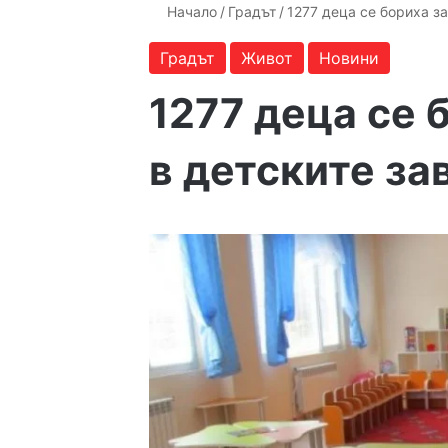
Начало
/
Градът
/
1277 деца се бориха з
Градът
Живот
Новини
1277 деца се 
в детските за