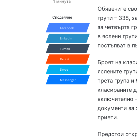
1 минута
Обявените сво
групи – 338, з
Споделяне
за четвърта г
Facebook
в яслени груп
LinkedIn
постъпват в п
Tumblr
Reddit
Броят на клас
Skype
яслените групи
трета група и 
Messenger
класираните де
включително –
документи за 
приети.
Предстои откр