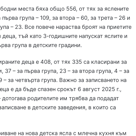
бодни места бяха общо 556, от тях за яслените
а първа група – 109, за втора – 60, за трета – 26 и
рупа – 23. Все повече нараства броят на приетите
и деца, тъй като 3-годишните напускат яслите и
ърва група в детските градини.
ираните деца е 408, от тях 335 са класирани за
, 37 – за първа група, 23 – за втора група, 4 – за
9 – за четвърта група. Важно за записването на
ца е да бъде спазен срокът 6 август 2025 г.,
 дотогава родителите им трябва да подадат
записване в детските заведения, в които са
иване на нова детска ясла с млечна кухня към