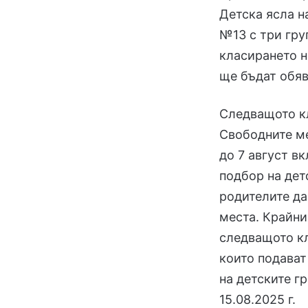
Детска ясла н
№13 с три гру
класирането н
ще бъдат обяве
Следващото кл
Свободните ме
до 7 август в
подбор на дет
родителите да
места. Крайни
следващото кла
които подават
на детските гр
15.08.2025 г.