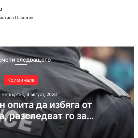
р
аистина Пловдив
ram
очети следващото
Криминале
, четвъртък, 6 август, 2026
 опита да избяга от
, разследват го за
а над 14 000 евро