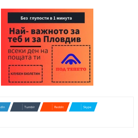
edIn
Tumblr
Reddit
Skype