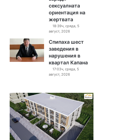
сексуалната
ориентация на
жертвата
18:39ч, сряда, 5
август, 2026
Спипаха шест
заведения в
нарушения в
квартал Капана
17:03ч, сряда, 5
август, 2026