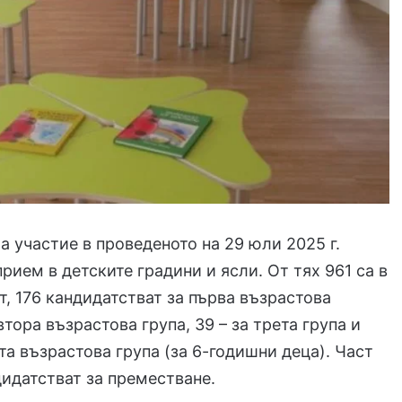
ха участие в проведеното на 29 юли 2025 г.
прием в детските градини и ясли. От тях 961 са в
т, 176 кандидатстват за първа възрастова
 втора възрастова група, 39 – за трета група и
рта възрастова група (за 6-годишни деца). Част
дидатстват за преместване.