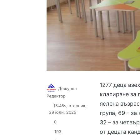
1277 деца взе
Дежурен
класиране за 
Follow
Send
Редактор
on
an
яслена възрас
15:45ч, вторник,
X
email
29 юли, 2025
група, 69 – за
32 – за четвъ
0
от децата кан
193