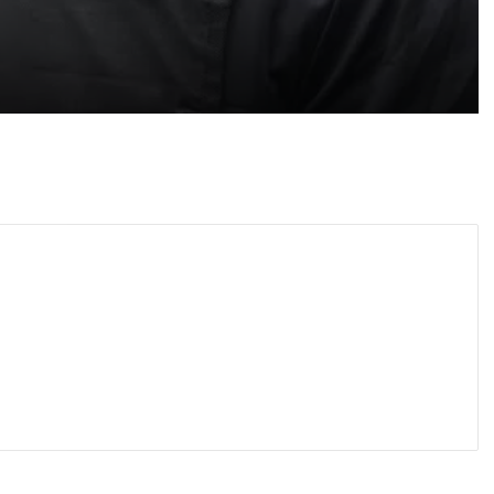
густ, 2026
27-годишен опита да избяга от полицията, разследват го за дрога за над 14 000 евро
густ, 2026
Всяка година у нас горят гори колкото половината от Природен парк „Витоша“
густ, 2026
Окръжна прокуратура – Пловдив официално потвърди, че наблюдава досъдебно производство за умишленото убийство на 37-годишния мъж, който бе открит в безпомощно състояние в подножието на Младежкия хълм
густ, 2026
Световното по гребане започва: Първите гонки стартират в 8 часа на Гребния канал