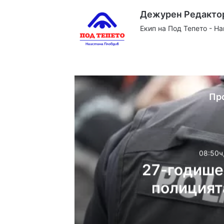
Дежурен Редакто
Екип на Под Тепето - Н
Website
Facebook
X
YouTube
Instag
Пр
08:50ч
27-годишен
полицията
дрога з