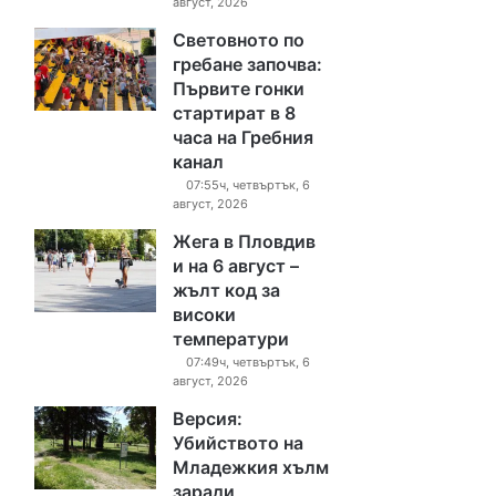
август, 2026
Световното по
гребане започва:
Първите гонки
стартират в 8
часа на Гребния
канал
07:55ч, четвъртък, 6
август, 2026
Жега в Пловдив
и на 6 август –
жълт код за
високи
температури
07:49ч, четвъртък, 6
август, 2026
Версия:
Убийството на
Младежкия хълм
заради