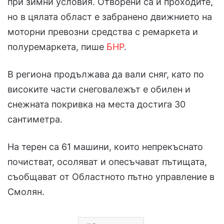
при зимни условия. Отворени са и проходите,
но в цялата област е забранено движнието на
моторни превозни средства с ремаркета и
полуремаркета, пише
БНР
.
В региона продължава да вали сняг, като по
високите части снеговалежът е обилен и
снежната покривка на места достига 30
сантиметра.
На терен са 61 машини, които непрекъснато
почистват, осоляват и опесъчават пътищата,
съобщават от Областното пътно управление в
Смолян.