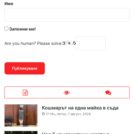
р
Име
:
*
Запомни ме!
Are you human? Please solve:
Кошмарът на една майка в съда
17:14ч, петък, 7 август, 2026