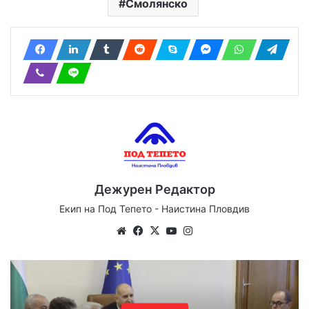
Смолянско
Дежурен Редактор
Екип на Под Тепето - Наистина Пловдив
Website
Facebook
X
YouTube
Instagram