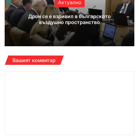
Актуално
Дрон се е взривил в българското
въздушно пространство
Вашият коментар
К
о
м
е
н
т
а