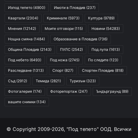
Изпод тепето
(4900)
Имоти в Пловдив
(237)
Квартали
(2304)
Криминале
(5973)
Култура
(9789)
Мнения
(12142)
Моите отговори
(115)
Новини
(54283)
Нощна смяна
(1484)
Образование в Пловдив
(736)
Община Пловдив
(2143)
ПУЛС
(2542)
Под лупа
(1613)
Под небето
(6493)
Под ножа
(2745)
По следите
(123)
Разследване
(1313)
Спорт
(827)
Спортен Пловдив
(818)
Съд
(2912)
Темида
(2821)
Туризъм
(323)
Фотогалерия
(174)
Фоторепортаж
(247)
Ъндърграунд
(89)
вашите снимки
(134)
© Copyright 2009-2026, "Под тепето" ООД. Всички