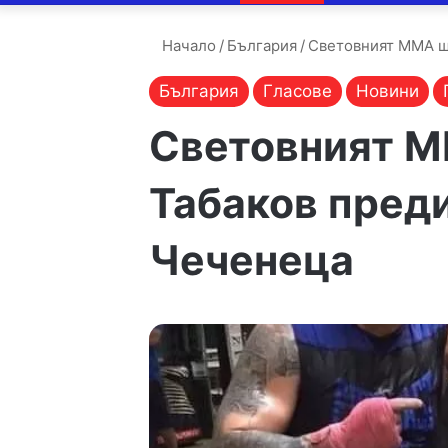
Начало
/
България
/
Световният ММА ш
България
Гласове
Новини
Световният 
Табаков преди
Чеченеца