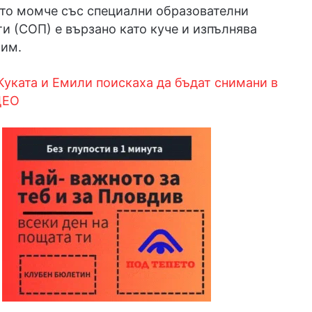
йто момче със специални образователни
и (СОП) е вързано като куче и изпълнява
 им.
Куката и Емили поискаха да бъдат снимани в
ДЕО