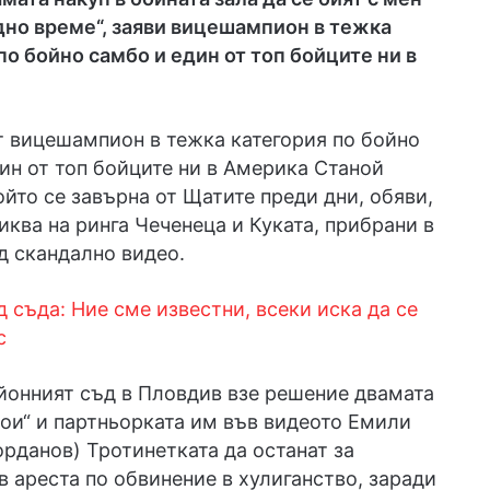
дно време“, заяви вицешампион в тежка
по бойно самбо и един от топ бойците ни в
 вицешампион в тежка категория по бойно
ин от топ бойците ни в Америка Станой
ойто се завърна от Щатите преди дни, обяви,
иква на ринга Чеченеца и Куката, прибрани в
д скандално видео.
д съда: Ние сме известни, всеки иска да се
с
йонният съд в Пловдив взе решение двамата
рои“ и партньорката им във видеото Емили
рданов) Тротинетката да останат за
в ареста по обвинение в хулиганство, заради