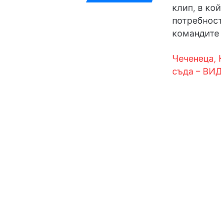
клип, в ко
потребност
командите
Чеченеца, 
съда – ВИ