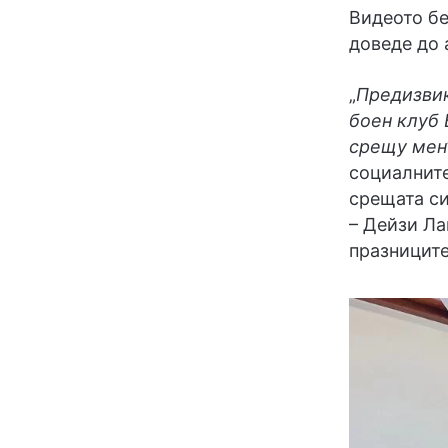
Видеото бе
доведе до 
„
Предизвик
боен клуб 
срещу мен
социалните
срещата си
– Дейзи Ла
празниците