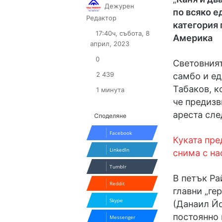
Дежурен
по всяко е
Follow
Send
Редактор
категория 
on
an
17:40ч, събота, 8
Америка
X
email
април, 2023
0
Световният
2 439
самбо и ед
Табаков, к
1 минута
че предизв
ареста сле
Споделяне
Facebook
Куката пре
LinkedIn
снима с на
Tumblr
В петък Ра
Reddit
главни „ге
Skype
(Данаил Йо
постоянно 
Messenger