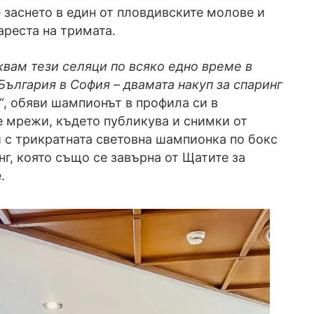
 заснето в един от пловдивските молове и
ареста на тримата.
вам тези селяци по всяко едно време в
България в София – двамата накуп за спаринг
“
, обяви шампионът в профила си в
 мрежи, където публикува и снимки от
 с трикратната световна шампионка по бокс
нг, която също се завърна от Щатите за
.