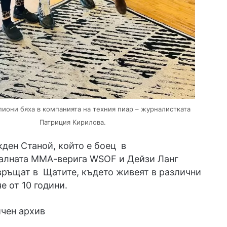
иони бяха в компанията на техния пиар – журналистката
Патриция Кирилова.
ден Станой, който е боец в
алната ММА-верига WSOF и Дейзи Ланг
връщат в Щатите, където живеят в различни
е от 10 години.
ичен архив