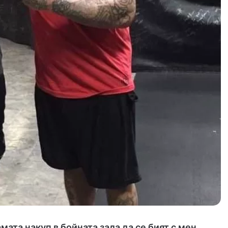
амата
накуп в бойната зала да се бият с мен