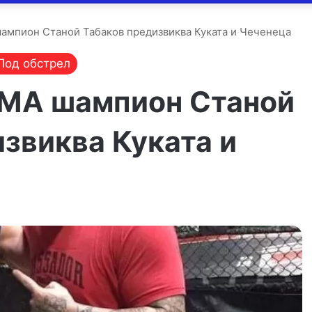
ампион Станой Табаков предизвиква Куката и Чеченеца
Под обстрел
ММА шампион Станой
звиква Куката и