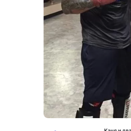
„
Каня и дв