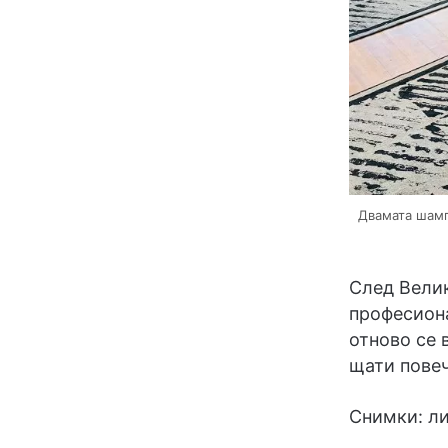
Двамата шамп
След Велик
професион
отново се 
щати повеч
Снимки: л