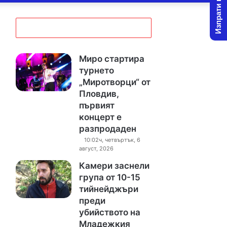
Изпрати новина
Миро стартира
турнето
„Миротворци“ от
Пловдив,
първият
концерт е
разпродаден
10:02ч, четвъртък, 6
август, 2026
Камери заснели
група от 10-15
тийнейджъри
преди
убийството на
Младежкия