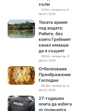
хълм
10:00ч, четвъртък, 6
август, 2026
Тихата армия
под водата:
Рибите, без
които Гребният
канал нямаше
да е същият
09:50ч, четвъртък, 6
август, 2026
Отбелязваме
Преображение
Господне
09:08ч, четвъртък, 6
август, 2026
27-годишен
опита да избяга
от полицията,