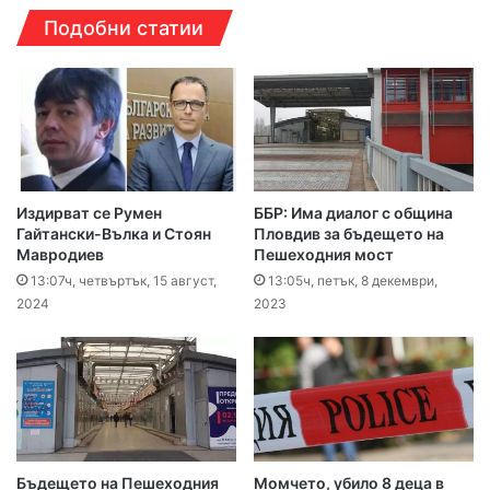
Подобни статии
Издирват се Румен
ББР: Има диалог с община
Гайтански-Вълка и Стоян
Пловдив за бъдещето на
Мавродиев
Пешеходния мост
13:07ч, четвъртък, 15 август,
13:05ч, петък, 8 декември,
2024
2023
Бъдещето на Пешеходния
Момчето, убило 8 деца в