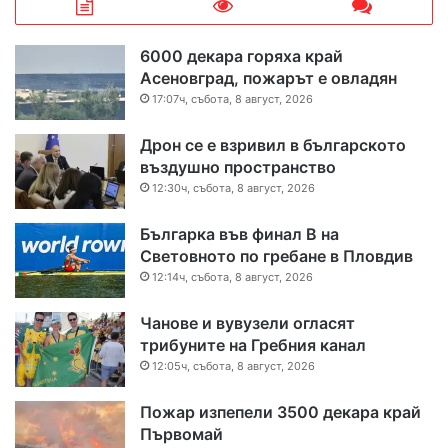
6000 декара горяха край
Асеновград, пожарът е овладян
17:07ч, събота, 8 август, 2026
Дрон се е взривил в българското
въздушно пространство
12:30ч, събота, 8 август, 2026
Българка във финал B на
Световното по гребане в Пловдив
12:14ч, събота, 8 август, 2026
Чанове и вувузели огласят
трибуните на Гребния канал
12:05ч, събота, 8 август, 2026
Пожар изпепели 3500 декара край
Първомай