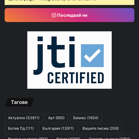
Последвай ни
Тагове
Актуално
(33811)
Арт
(955)
Бизнес
(1654)
Ботев Пд
(111)
България
(13911)
Вашите писма
(206)
Вкусът на града
(994)
Власт
(4084)
Героите на деня
(1964)