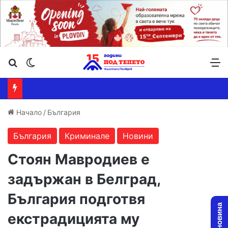
Търсене ...
Switch skin
М
Начало
/
България
България
Криминале
Новини
Стоян Мавродиев е
задържан в Белград,
България подготвя
екстрадицията му