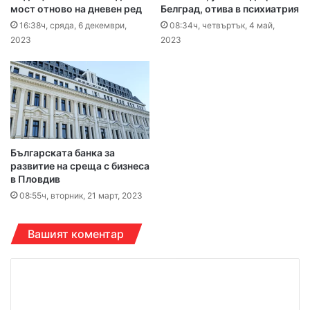
мост отново на дневен ред
Белград, отива в психиатрия
16:38ч, сряда, 6 декември,
08:34ч, четвъртък, 4 май,
2023
2023
Българската банка за
развитие на среща с бизнеса
в Пловдив
08:55ч, вторник, 21 март, 2023
Вашият коментар
К
о
м