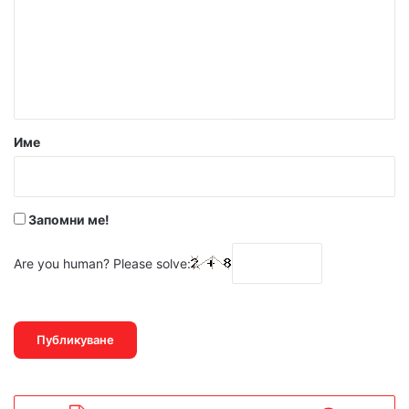
е
н
т
а
р
Име
:
*
Запомни ме!
Are you human? Please solve: