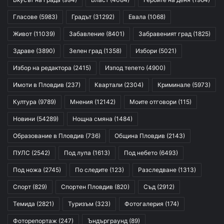
Гласове
(5983)
Градът
(31292)
Евала
(1068)
Живот
(11039)
Забавление
(8401)
Забравеният град
(1825)
Здраве
(3890)
Зелен град
(1358)
Избори
(5021)
Избор на редактора
(2415)
Изпод тепето
(4900)
Имоти в Пловдив
(237)
Квартали
(2304)
Криминале
(5973)
Култура
(9789)
Мнения
(12142)
Моите отговори
(115)
Новини
(54289)
Нощна смяна
(1484)
Образование в Пловдив
(736)
Община Пловдив
(2143)
ПУЛС
(2542)
Под лупа
(1613)
Под небето
(6493)
Под ножа
(2745)
По следите
(123)
Разследване
(1313)
Спорт
(829)
Спортен Пловдив
(820)
Съд
(2912)
Темида
(2821)
Туризъм
(323)
Фотогалерия
(174)
Фоторепортаж
(247)
Ъндърграунд
(89)