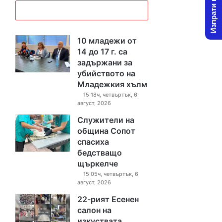
Изпрати новина
10 младежи от
14 до 17 г. са
задържани за
убийството на
Младежкия хълм
15:18ч, четвъртък, 6
август, 2026
Служители на
община Сопот
спасиха
бедстващо
щъркелче
15:05ч, четвъртък, 6
август, 2026
22-рият Есенен
салон на
изкуствата