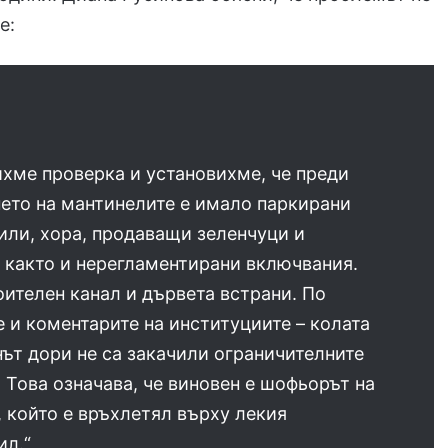
е:
хме проверка и установихме, че преди
ето на мантинелите е имало паркирани
или, хора, продаващи зеленчуци и
 както и нерегламентирани включвания.
ителен канал и дървета встрани. По
 и коментарите на институциите – колата
ът дори не са закачили ограничителните
 Това означава, че виновен е шофьорът на
 който е връхлетял върху лекия
ил.“