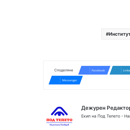
Институт
Споделяне
Facebook
Link
Messenger
Дежурен Редакто
Екип на Под Тепето - Н
Website
Facebook
X
YouTube
Instag