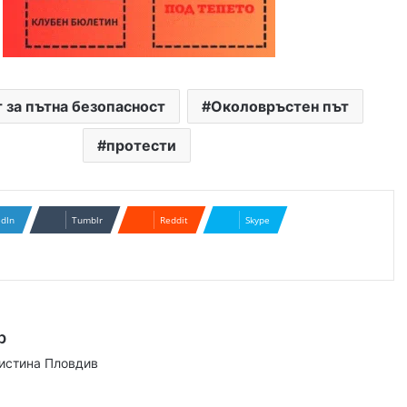
 за пътна безопасност
Околовръстен път
протести
edIn
Tumblr
Reddit
Skype
р
аистина Пловдив
ram