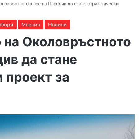
оловръстното шосе на Пловдив да стане стратегически
збори
Мнения
Новини
 на Околовръстното
ив да стане
 проект за