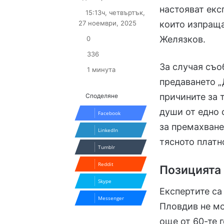
on
an
настояват екс
15:13ч, четвъртък,
X
email
27 ноември, 2025
които изпращ
Желязков.
0
336
За случая съо
1 минута
предаването „
причините за 
Споделяне
души от едно 
Facebook
за премахване
LinkedIn
тясното платн
Tumblr
Reddit
Позицията 
Skype
Експертите са
Messenger
Пловдив не мо
още от 60-те 