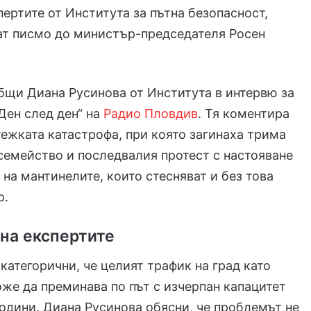
пертите от Института за пътна безопасност,
ат писмо до министър-председателя Росен
бщи Диана Русинова от Института в интервю за
Ден след ден“ на
Радио Пловдив
. Тя коментира
тежката катастрофа, при която загинаха трима
семейство и последвалия протест с настояване
 на мантинелите, които стесняват и без това
о.
на експертите
 категорични, че целият трафик на град като
же да преминава по път с изчерпан капацитет
години. Диана Русинова обясни, че проблемът не