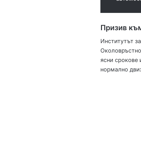
Призив къ
Институтът за
Околовръстно
ясни срокове 
нормално дви