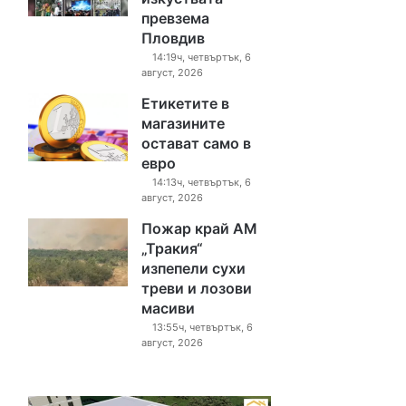
превзема
Пловдив
14:19ч, четвъртък, 6
август, 2026
Етикетите в
магазините
остават само в
евро
14:13ч, четвъртък, 6
август, 2026
Пожар край АМ
„Тракия“
изпепели сухи
треви и лозови
масиви
13:55ч, четвъртък, 6
август, 2026