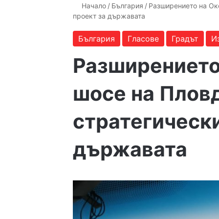
Начало
/
България
/
Разширението на Ок
проект за държавата
България
Гласове
Градът
И
Разширението
шосе на Пловд
стратегически
държавата