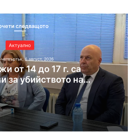
очети следващото
Актуално
, четвъртък, 6 август, 2026
и от 14 до 17 г. са
и за убийството на
дежкия хълм
густ, 2026
10 младежи от 14 до 17 г. са задържани за убийството на Младежкия хълм