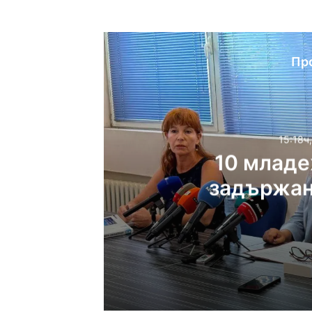
Пр
15:18ч
10 младеж
задържан
Мла
15:18ч, четвъртък, 6 ав