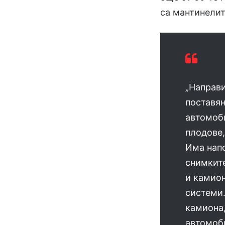
са мантинелит
„Направи
поставян
автомоб
плодове,
Има напо
снимките
и камион
системи.
камиона,
автомоб