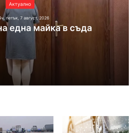
Актуално
4ч, петък, 7 август, 2026
а една майка в съда
 2026
айка в съда
 2026
иззети в Пловдивско за месец
 2026