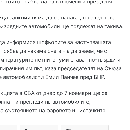
е, които трябва да са включени и през деня.
ца санкции няма да се налагат, но след това
еизрядните автомобили ще подлежат на такива.
 да информира шофьорите за настъпващата
трябва да чакаме снега – а да знаем, че с
емпературите летните гуми стават по-твърди и
пирачния им път, каза председателят на Съюза
е автомобилисти Емил Панчев пред БНР.
акцията в СБА от днес до 7 ноември ще се
платни прегледи на автомобилите,
а състоянието на фаровете и чистачките.