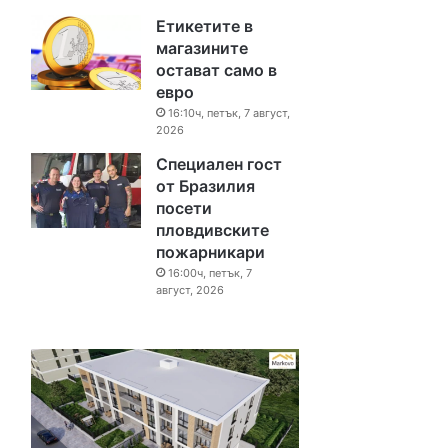
Етикетите в
магазините
остават само в
евро
16:10ч, петък, 7 август,
2026
Специален гост
от Бразилия
посети
пловдивските
пожарникари
16:00ч, петък, 7
август, 2026