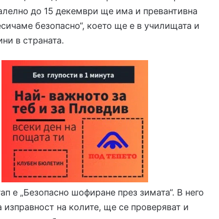
ралелно до 15 декември ще има и превантивна
сичаме безопасно“, което ще е в училищата и
ини в страната.
ап е „Безопасно шофиране през зимата“. В него
а изправност на колите, ще се проверяват и