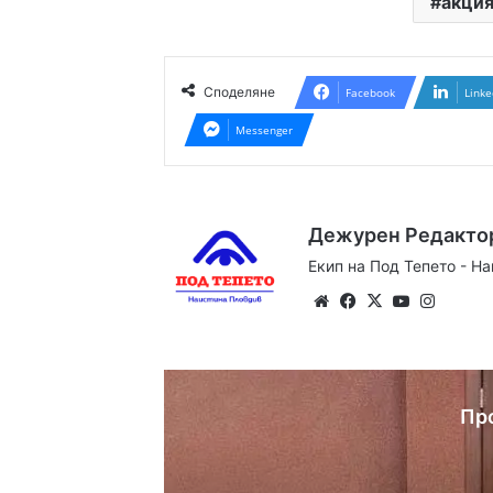
акция
Споделяне
Facebook
Linke
Messenger
Дежурен Редакто
Екип на Под Тепето - Н
Website
Facebook
X
YouTube
Instag
Пр