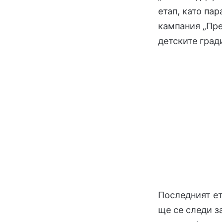
етап, като па
кампания „Пре
детските град
Последният ет
ще се следи з