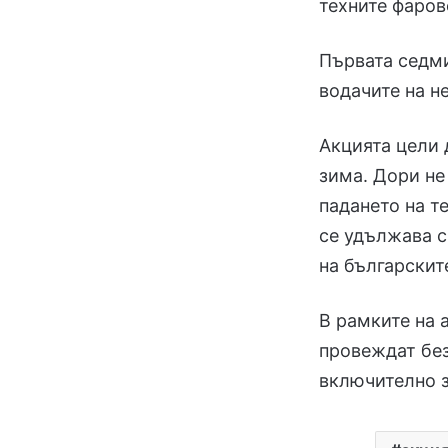
техните фаров
Първата седми
водачите на н
Акцията цели
зима. Дори не 
падането на т
се удължава с
на българскит
В рамките на 
провеждат без
включително з