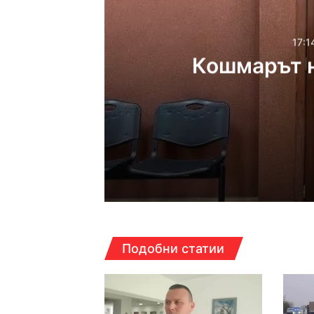
17:1
Кошмарът н
17:14ч, петък, 7 август,
Кошмарът на една м
16:38ч, петък, 7 август,
Подобни статии
Над 5 кг наркотици 
16:16ч, петък, 7 август,