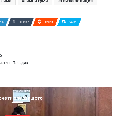
 зима
зимни гуми
Пътна полиция
dIn
Tumblr
Reddit
Skype
р
аистина Пловдив
ram
очети следващото