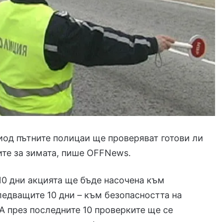
иод пътните полицаи ще проверяват готови ли
те за зимата, пише OFFNews.
10 дни акцията ще бъде насочена към
едващите 10 дни – към безопасността на
А през последните 10 проверките ще се