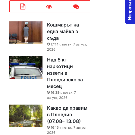
Изпрати новина
Кошмарът на
една майка в
съда
17:14ч, петък, 7 август,
2026
Над 5 кг
наркотици
иззети в
Пловдивско за
месец
16:38ч, петък, 7
август, 2026
Какво да правим
в Пловдив
(07.08– 13.08)
16:16ч, петък, 7 август,
2026