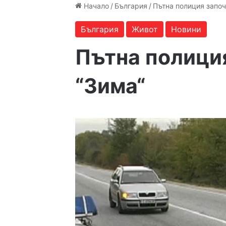
Начало
/
България
/
Пътна полиция започ
България
Живот
Новини
Пътна полици
“Зима“