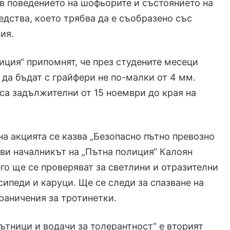
в поведението на шофьорите и състоянието на
едства, което трябва да е съобразено със
ия.
иция“ припомнят, че през студените месеци
 да бъдат с грайфери не по-малки от 4 мм.
са задължителни от 15 ноември до края на
на акцията се казва „Безопасно пътно превозно
яви началникът на „Пътна полиция“ Калоян
его ще се проверяват за светлини и отразителни
ипеди и каруци. Ще се следи за спазване на
раничения за тротинетки.
ътници и водачи за толерантност“ е вторият