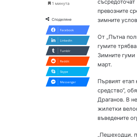
съсредоточат 
1 минута
превозните ср
зимните услов
Споделяне
Facebook
От „Пътна пол
LinkedIn
гумите трябва
Tumblr
Зимните гуми 
Reddit
март.
Skype
Първият етап 
Messenger
средство“, об
Драганов. В н
жилетки велос
въведените ог
„Пешеходци, п