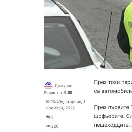
През този пер
Дежурен
са автомобили
Follow
Send
Редактор
on
an
09:49ч, вторник, 1
X
email
През първите 
ноември, 2022
шофьорите. Сл
2
пешеходците. 
226