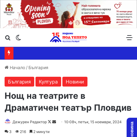
Търсене ...
Switch skin
М
Начало
/
България
България
Култура
Новини
Нощ на театрите в
Драматичен театър Пловдив
Follow
Send
Дежурен Редактор
10:08ч, петък, 15 ноември, 2024
on
an
3
216
2 минути
X
email