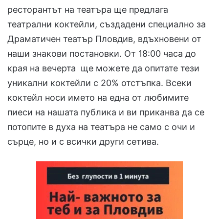
ресторантът на театъра ще предлага
театрални коктейли, създадени специално за
Драматичен театър Пловдив, вдъхновени от
наши знакови постановки. От 18:00 часа до
края на вечерта ще можете да опитате тези
уникални коктейли с 20% отстъпка. Всеки
коктейл носи името на една от любимите
пиеси на нашата публика и ви приканва да се
потопите в духа на театъра не само с очи и
сърце, но и с всички други сетива.