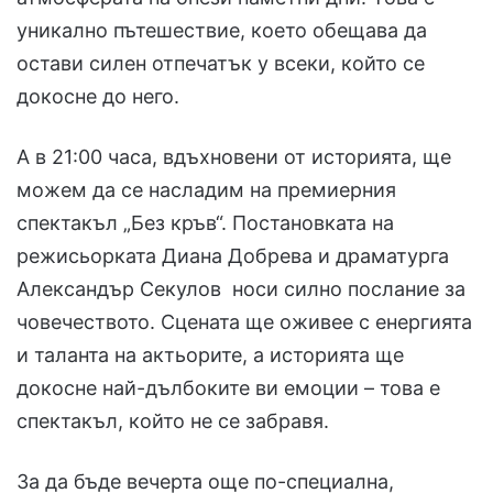
уникално пътешествие, което обещава да
остави силен отпечатък у всеки, който се
докосне до него.
А в 21:00 часа, вдъхновени от историята, ще
можем да се насладим на премиерния
спектакъл „Без кръв“. Постановката на
режисьорката Диана Добрева и драматурга
Александър Секулов носи силно послание за
човечеството. Сцената ще оживее с енергията
и таланта на актьорите, а историята ще
докосне най-дълбоките ви емоции – това е
спектакъл, който не се забравя.
За да бъде вечерта още по-специална,