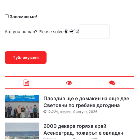
*
Запомни ме!
Are you human? Please solve:
Пловдив ще е домакин на още две
Световни по гребане догодина
12:22ч, неделя, 9 август, 2026
6000 декара горяха край
Асеновград, пожарът е овладян