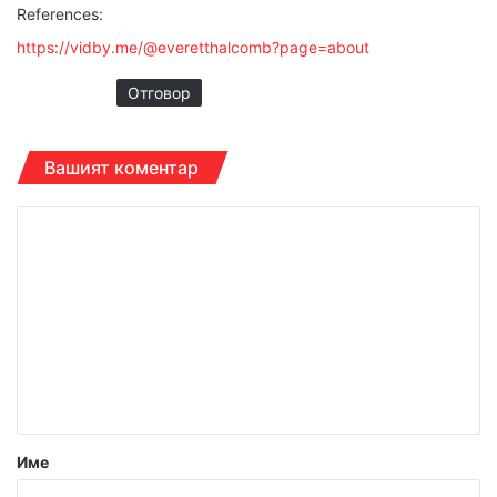
References:
https://vidby.me/@everetthalcomb?page=about
Отговор
Вашият коментар
К
о
м
е
н
т
а
р
Име
: