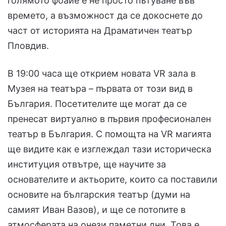
голямото фоайе е не просто пътуване във
времето, а възможност да се докоснете до
част от историята на Драматичен театър
Пловдив.
В 19:00 часа ще открием новата VR зала в
Музея на театъра – първата от този вид в
България. Посетителите ще могат да се
пренесат виртуално в първия професионален
театър в България. С помощта на VR магията
ще видите как е изглеждал тази историческа
институция отвътре, ще научите за
основателите и актьорите, които са поставили
основите на българския театър (думи на
самият Иван Вазов), и ще се потопите в
атмосферата на онези паметни дни. Това е