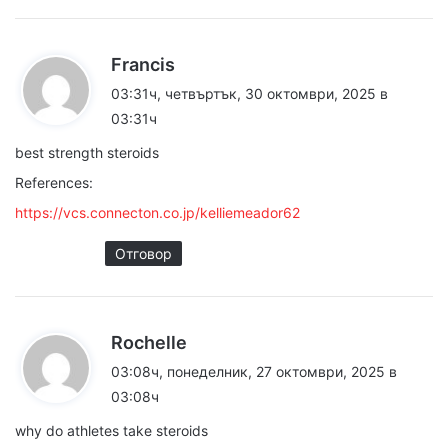
к
Francis
а
03:31ч, четвъртък, 30 октомври, 2025 в
з
03:31ч
а
best strength steroids
:
References:
https://vcs.connecton.co.jp/kelliemeador62
Отговор
к
Rochelle
а
03:08ч, понеделник, 27 октомври, 2025 в
з
03:08ч
а
why do athletes take steroids
: