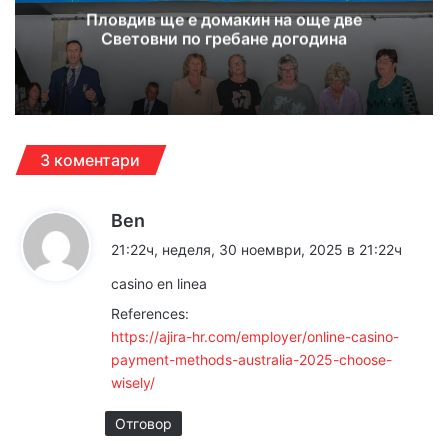
Пловдив ще е домакин на още две
Световни по гребане догодина
3 коментари
к
Ben
а
21:22ч, неделя, 30 ноември, 2025 в 21:22ч
з
casino en linea
а
References:
:
https://ajira-hr.com/employer/online-casino-
payment-methods-australia-2025-choose-
wisely/
Отговор