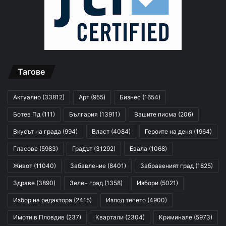
Тагове
Актуално
(33812)
Арт
(955)
Бизнес
(1654)
Ботев Пд
(111)
България
(13911)
Вашите писма
(206)
Вкусът на града
(994)
Власт
(4084)
Героите на деня
(1964)
Гласове
(5983)
Градът
(31292)
Евала
(1068)
Живот
(11040)
Забавление
(8401)
Забравеният град
(1825)
Здраве
(3890)
Зелен град
(1358)
Избори
(5021)
Избор на редактора
(2415)
Изпод тепето
(4900)
Имоти в Пловдив
(237)
Квартали
(2304)
Криминале
(5973)