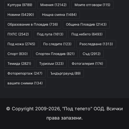
Култура
(9789)
Мнения
(12142)
Моите отговори
(115)
Новини
(54290)
Нощна смяна
(1484)
Образование в Пловдив
(736)
Община Пловдив
(2143)
ПУЛС
(2542)
Под лупа
(1613)
Под небето
(6493)
Под ножа
(2745)
По следите
(123)
Разследване
(1313)
Спорт
(830)
Спортен Пловдив
(821)
Съд
(2912)
Темида
(2821)
Туризъм
(323)
Фотогалерия
(174)
Фоторепортаж
(247)
Ъндърграунд
(89)
вашите снимки
(134)
© Copyright 2009-2026, "Под тепето" ООД. Всички
права запазени.