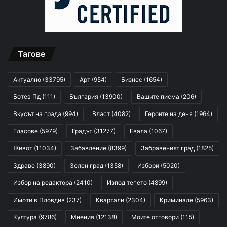
Тагове
Актуално
(33795)
Арт
(954)
Бизнес
(1654)
Ботев Пд
(111)
България
(13900)
Вашите писма
(206)
Вкусът на града
(994)
Власт
(4082)
Героите на деня
(1964)
Гласове
(5979)
Градът
(31277)
Евала
(1067)
Живот
(11034)
Забавление
(8399)
Забравеният град
(1825)
Здраве
(3890)
Зелен град
(1358)
Избори
(5020)
Избор на редактора
(2410)
Изпод тепето
(4899)
Имоти в Пловдив
(237)
Квартали
(2304)
Криминале
(5963)
Култура
(9786)
Мнения
(12138)
Моите отговори
(115)