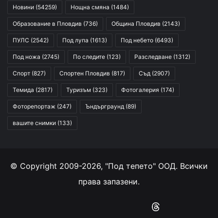
Новини
(54259)
Нощна смяна
(1484)
Образование в Пловдив
(736)
Община Пловдив
(2143)
ПУЛС
(2542)
Под лупа
(1613)
Под небето
(6493)
Под ножа
(2745)
По следите
(123)
Разследване
(1312)
Спорт
(827)
Спортен Пловдив
(817)
Съд
(2907)
Темида
(2817)
Туризъм
(323)
Фотогалерия
(174)
Фоторепортаж
(247)
Ъндърграунд
(89)
вашите снимки
(133)
© Copyright 2009-2026, "Под тепето" ООД. Всички
права запазени.
Facebook
YouTube
Instagram
RSS
Threads