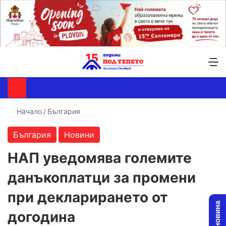
Търсене ...
Switch skin
М
Начало
/
България
България
Новини
НАП уведомява големите
данъкоплатци за промени
при декларирането от
догодина