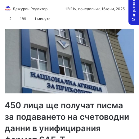
Изпрати новина
Follow
Send
Дежурен Редактор
12:21ч, понеделник, 16 юни, 2025
on
an
2
189
1 минута
X
email
450 лица ще получат писма
за подаването на счетоводни
данни в унифицирания