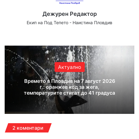
Дежурен Редактор
Екип на Под Тепето - Наистина Пловдив
Website
Facebook
X
YouTube
Instagram
Актуално
Времето в Пловдив на 7 август 2026
г.: оранжев код за жега,
температурите стигат до 41 градуса
2 коментари