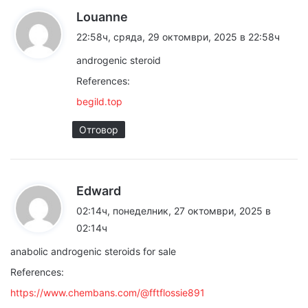
к
Louanne
а
22:58ч, сряда, 29 октомври, 2025 в 22:58ч
з
androgenic steroid
а
References:
:
begild.top
Отговор
к
Edward
а
02:14ч, понеделник, 27 октомври, 2025 в
з
02:14ч
а
anabolic androgenic steroids for sale
:
References:
https://www.chembans.com/@fftflossie891