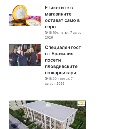
Етикетите в
магазините
остават само в
евро
16:10ч, петък, 7 август,
2026
Специален гост
от Бразилия
посети
пловдивските
пожарникари
16:00ч, петък, 7
август, 2026