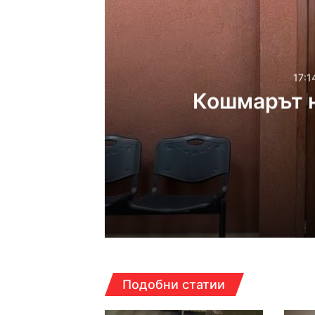
17:1
Кошмарът н
17:14ч, петък, 7 август,
Кошмарът на една м
16:38ч, петък, 7 август,
Подобни статии
Над 5 кг наркотици 