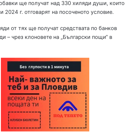
добавки ще получат над 330 хиляди души, които
и 2024 г. отговарят на посоченото условие.
яди от тях ще получат средствата по банков
яди – чрез клоновете на „Български пощи“ в