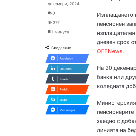
декември, 2024
0
Изплащането 
377
пенсионен зап
1 минута
изплащателен 
дневен срок о
Споделяне
OFFNews
.
Facebook
На 20 декемвр
LinkedIn
банка или дру
Tumblr
коледната до
Reddit
Skype
Министерският
Messenger
пенсионерите 
заедно с доба
линията на бед