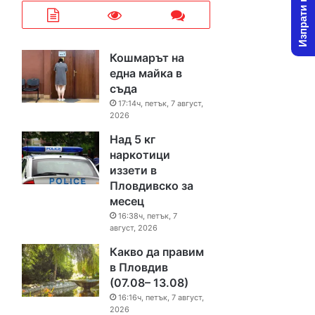
Изпрати новина
Кошмарът на
една майка в
съда
17:14ч, петък, 7 август,
2026
Над 5 кг
наркотици
иззети в
Пловдивско за
месец
16:38ч, петък, 7
август, 2026
Какво да правим
в Пловдив
(07.08– 13.08)
16:16ч, петък, 7 август,
2026