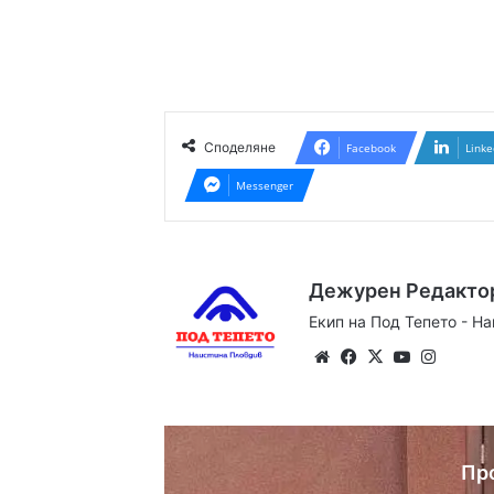
Споделяне
Facebook
Linke
Messenger
Дежурен Редакто
Екип на Под Тепето - Н
Website
Facebook
X
YouTube
Instag
Пр