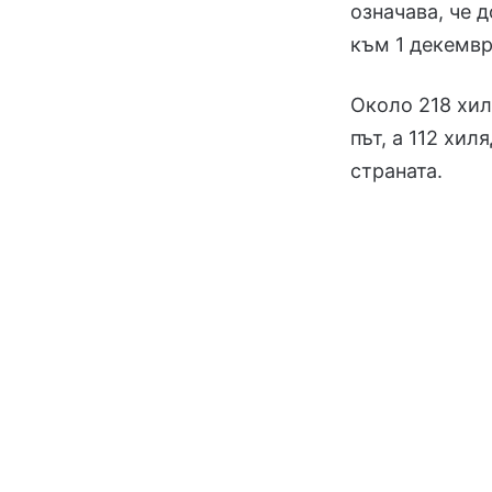
означава, че 
към 1 декемвр
Около 218 хил
път, а 112 хил
страната.