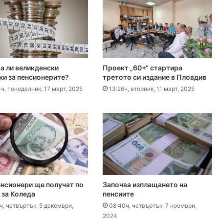
 2026
ловдив (07.08– 13.08)
а ли великденски
Проект „60+“ стартира
 2026
ки за пенсионерите?
третото си издание в Пловдив
ите остават само в евро
ч, понеделник, 17 март, 2025
13:26ч, вторник, 11 март, 2025
 2026
Специален гост от Бразилия посети пловдивските пожарникари
 2026
енсионери ще получат по
Започва изплащането на
 за Коледа
пенсиите
„Взели са му 30-те евро, да си хапнат дюнери“. Смразяващи детайли от екзекуцията на Младежкия хълм
ч, четвъртък, 5 декември,
08:40ч, четвъртък, 7 ноември,
2024