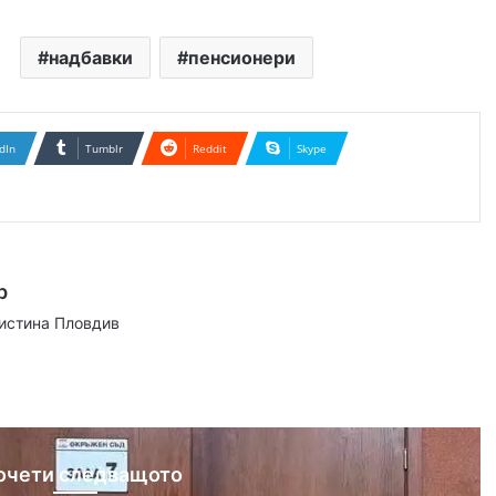
надбавки
пенсионери
dIn
Tumblr
Reddit
Skype
р
аистина Пловдив
ram
очети следващото