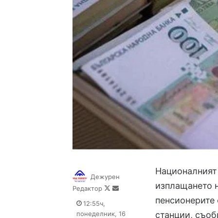
Националният 
Дежурен
изплащането н
Follow
Send
Редактор
on
an
пенсионерите 
12:55ч,
X
email
понеделник, 16
станции, съо