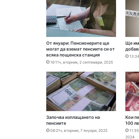
16:16ч, петък, 7 август,
Какво да правим в П
От януари: Пенсионерите ще
Ще им
16:10ч, петък, 7 август,
могат да вземат пенсиите си от
добав
всяка пощенска станция
Етикетите в магазин
13:34
16:11ч, вторник, 2 септември, 2025
16:00ч, петък, 7 август,
15:43ч, петък, 7 август,
Започва изплащането на
Кои п
пенсиите
100 лв
08:21ч, вторник, 7 януари, 2025
11:35
2024