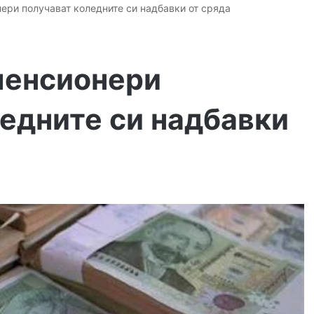
ери получават коледните си надбавки от сряда
пенсионери
едните си надбавки