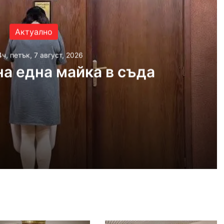
Актуално
4ч, петък, 7 август, 2026
а една майка в съда
 2026
айка в съда
 2026
иззети в Пловдивско за месец