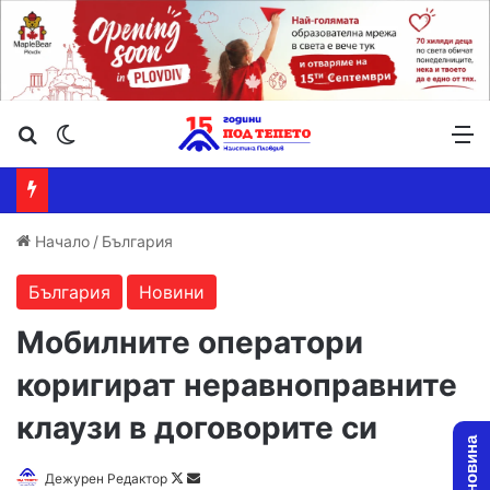
Търсене ...
Switch skin
М
Начало
/
България
България
Новини
Мобилните оператори
коригират неравноправните
клаузи в договорите си
Follow
Send
Дежурен Редактор