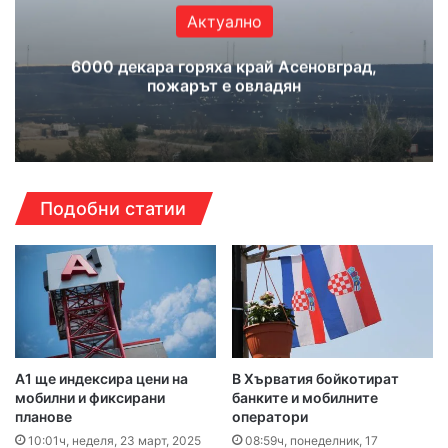
Актуално
6000 декара горяха край Асеновград,
пожарът е овладян
Подобни статии
А1 ще индексира цени на
В Хърватия бойкотират
мобилни и фиксирани
банките и мобилните
планове
оператори
10:01ч, неделя, 23 март, 2025
08:59ч, понеделник, 17