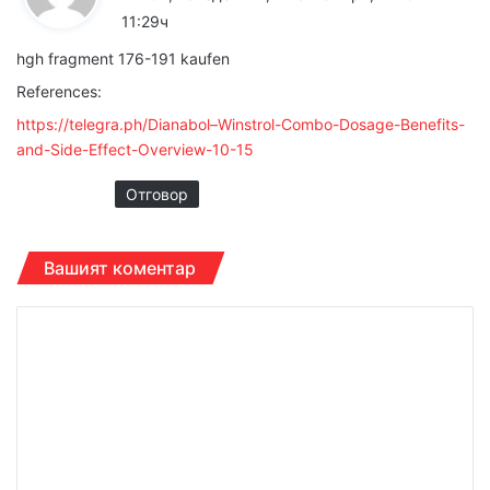
з
11:29ч
а
hgh fragment 176-191 kaufen
:
References:
https://telegra.ph/Dianabol–Winstrol-Combo-Dosage-Benefits-
and-Side-Effect-Overview-10-15
Отговор
Вашият коментар
К
о
м
е
н
т