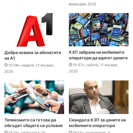
февруари, 2025
КЗП забрани на мобилните
Добра новина за абонатите
оператори да вдигат цените
на А1
10:37ч, събота, 11 януари,
15:38ч, неделя, 12 януари,
2025
2025
Телекомите са готови да
Скандал в КЗП за цените на
обсъдят общите си условия
мобилните оператори
14:21ч, четвъртък, 15
16:13ч, понеделник, 5