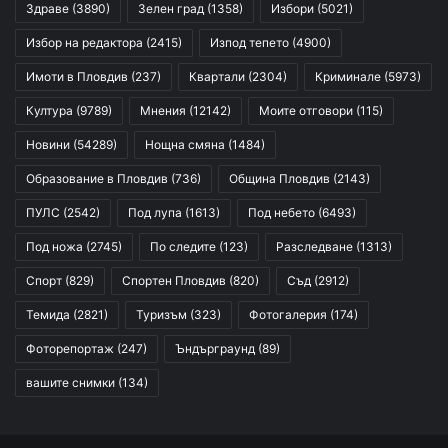
Здраве
(3890)
Зелен град
(1358)
Избори
(5021)
Избор на редактора
(2415)
Изпод тепето
(4900)
Имоти в Пловдив
(237)
Квартали
(2304)
Криминале
(5973)
Култура
(9789)
Мнения
(12142)
Моите отговори
(115)
Новини
(54289)
Нощна смяна
(1484)
Образование в Пловдив
(736)
Община Пловдив
(2143)
ПУЛС
(2542)
Под лупа
(1613)
Под небето
(6493)
Под ножа
(2745)
По следите
(123)
Разследване
(1313)
Спорт
(829)
Спортен Пловдив
(820)
Съд
(2912)
Темида
(2821)
Туризъм
(323)
Фотогалерия
(174)
Фоторепортаж
(247)
Ъндърграунд
(89)
вашите снимки
(134)