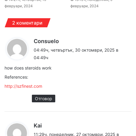
февруари, 2024
февруари, 2024
2 коментари
к
Consuelo
а
04:49ч, четвъртък, 30 октомври, 2025 в
з
04:49ч
а
how does steroids work
:
References:
http://szfinest.com
Отговор
к
Kai
а
11:29ч, понеделник, 27 октомври, 2025 в