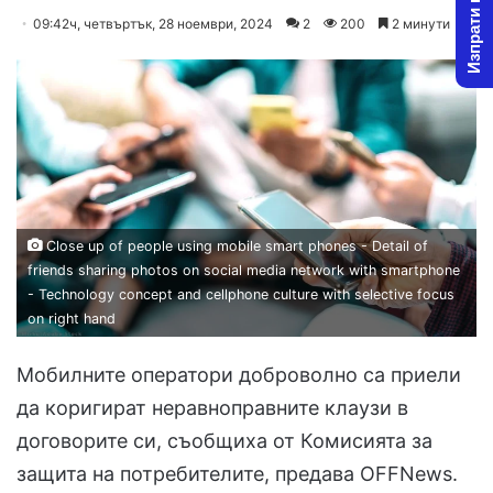
Изпрати новина
on
an
09:42ч, четвъртък, 28 ноември, 2024
2
200
2 минути
X
email
Close up of people using mobile smart phones - Detail of
friends sharing photos on social media network with smartphone
- Technology concept and cellphone culture with selective focus
on right hand
Мобилните оператори доброволно са приели
да коригират неравноправните клаузи в
договорите си, съобщиха от Комисията за
защита на потребителите, предава OFFNews.