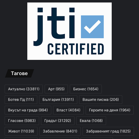
Тагове
Актуално
(33811)
Арт
(955)
Бизнес
(1654)
Ботев Пд
(111)
България
(13911)
Вашите писма
(206)
Вкусът на града
(994)
Власт
(4084)
Героите на деня
(1964)
Гласове
(5983)
Градът
(31292)
Евала
(1068)
Живот
(11039)
Забавление
(8401)
Забравеният град
(1825)