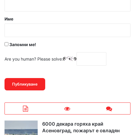
а
р
Име
:
*
Запомни ме!
Are you human? Please solve:
6000 декара горяха край
Асеновград, пожарът е овладян