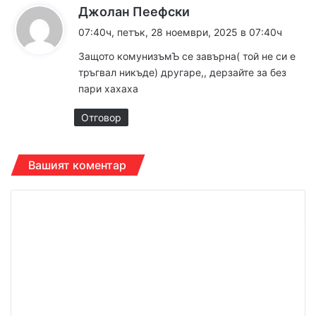
к
Джолан Пеефски
а
07:40ч, петък, 28 ноември, 2025 в 07:40ч
з
Защото комунизъмЪ се завърна( той не си е
а
тръгвал никъде) другаре,, дерзайте за без
:
пари хахаха
Отговор
Вашият коментар
К
о
м
е
н
т