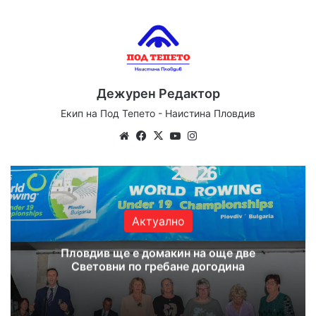
Дежурен Редактор
Екип на Под Тепето - Наистина Пловдив
Website
Facebook
X
YouTube
Instagram
Актуално
Пловдив ще е домакин на още две
Световни по гребане догодина