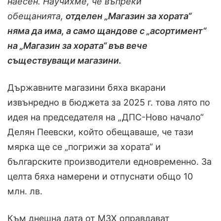
наесен. Научихме, че въпреки
обещанията,
отделен „Магазин за хората“
няма да има, а само щандове с „асортимент“
на „Магазин за хората“ във вече
съществуващи магазини.
Държавните магазини бяха вкарани
извънредно в бюджета за 2025 г. това лято по
идея на председателя на „ДПС-Ново начало“
Делян Пеевски, който обещаваше, че тази
мярка ще се „погрижи за хората“ и
българските производители едновременно. За
целта бяха намерени и отпуснати общо 10
млн. лв.
Към днешна дата от МЗХ оправдават