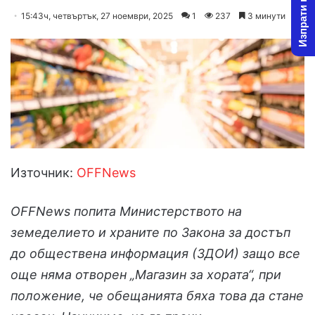
Изпрати новина
on
an
15:43ч, четвъртък, 27 ноември, 2025
1
237
3 минути
X
email
Източник:
OFFNews
OFFNews попита Министерството на
земеделието и храните по Закона за достъп
до обществена информация (ЗДОИ) защо все
още няма отворен „Магазин за хората“, при
положение, че обещанията бяха това да стане