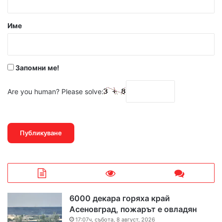
а
р
Име
:
*
Запомни ме!
Are you human? Please solve:
6000 декара горяха край
Асеновград, пожарът е овладян
17:07ч, събота, 8 август, 2026