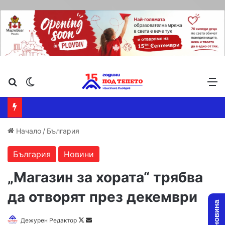
Търсене ...
Switch skin
М
Начало
/
България
България
Новини
„Магазин за хората“ трябва
да отворят през декември
Follow
Send
Дежурен Редактор