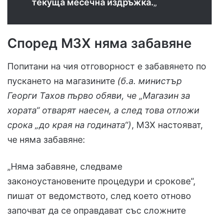
текуща месечна издръжка.
„
Според МЗХ няма забавяне
Попитани на чия отговорност е забавянето по
пускането на магазините
(б.а. министър
Георги Тахов първо обяви, че „Магазин за
хората“ отварят наесен, а след това отложи
срока „до края на годината“)
, МЗХ настояват,
че няма забавяне:
„Няма забавяне, следваме
законоустановените процедури и срокове“,
пишат от ведомството, след което отново
започват да се оправдават със сложните