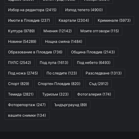
Избор на редактора
(2415)
Изпод тепето
(4900)
Имоти в Пловдив
(237)
Квартали
(2304)
Криминале
(5973)
Култура
(9789)
Мнения
(12142)
Моите отговори
(115)
Новини
(54289)
Нощна смяна
(1484)
Образование в Пловдив
(736)
Община Пловдив
(2143)
ПУЛС
(2542)
Под лупа
(1613)
Под небето
(6493)
Под ножа
(2745)
По следите
(123)
Разследване
(1313)
Спорт
(829)
Спортен Пловдив
(820)
Съд
(2912)
Темида
(2821)
Туризъм
(323)
Фотогалерия
(174)
Фоторепортаж
(247)
Ъндърграунд
(89)
вашите снимки
(134)