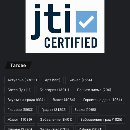
Тагове
Актуално
(33811)
Арт
(955)
Бизнес
(1654)
Ботев Пд
(111)
България
(13911)
Вашите писма
(206)
Вкусът на града
(994)
Власт
(4084)
Героите на деня
(1964)
Гласове
(5983)
Градът
(31292)
Евала
(1068)
Живот
(11039)
Забавление
(8401)
Забравеният град
(1825)
Здраве
(3890)
Зелен град
(1358)
Избори
(5021)