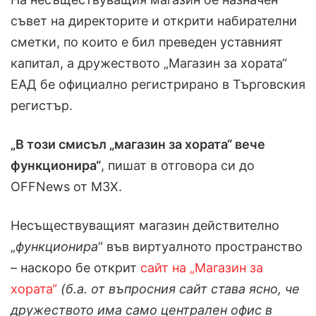
съвет на директорите и открити набирателни
сметки, по които е бил преведен уставният
капитал, а дружеството „Магазин за хората“
ЕАД бе официално регистрирано в Търговския
регистър.
„В този смисъл „магазин за хората“ вече
функционира“
, пишат в отговора си до
OFFNews от МЗХ.
Несъществуващият магазин действително
„
функционира
“ във виртуалното пространство
– наскоро бе открит
сайт на „Магазин за
хората“
(б.а. от въпросния сайт става ясно, че
дружеството има само централен офис в