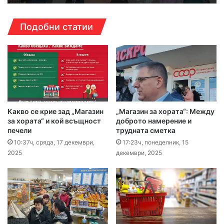
Подобни статии
Какво се крие зад „Магазин
„Магазин за хората“: Между
за хората“ и кой всъщност
доброто намерение и
печели
трудната сметка
10:37ч, сряда, 17 декември,
17:23ч, понеделник, 15
2025
декември, 2025