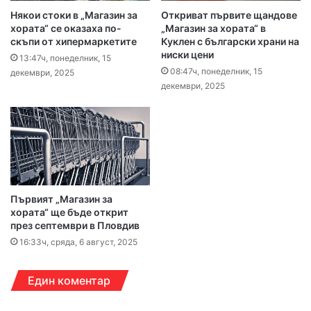
Някои стоки в „Магазин за
Откриват първите щандове
хората“ се оказаха по-
„Магазин за хората“ в
скъпи от хипермаркетите
Куклен с български храни на
ниски цени
13:47ч, понеделник, 15
08:47ч, понеделник, 15
декември, 2025
декември, 2025
Първият „Магазин за
хората“ ще бъде открит
през септември в Пловдив
16:33ч, сряда, 6 август, 2025
Един коментар