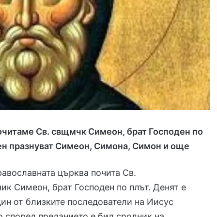
очитаме Св. свщмчк Симеон, брат Господен по
ен празнуват Симеон, Симона, Симон и още
равославната църква почита Св.
к Симеон, брат Господен по плът. Денят е
дин от близките последователи на Иисус
о според преданието е бил сродник на