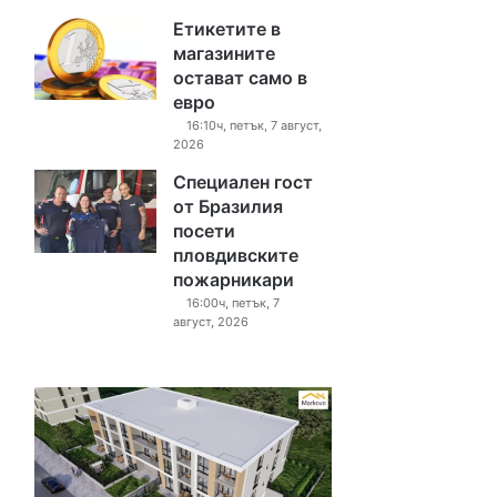
Етикетите в
магазините
остават само в
евро
16:10ч, петък, 7 август,
2026
Специален гост
от Бразилия
посети
пловдивските
пожарникари
16:00ч, петък, 7
август, 2026