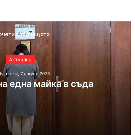
ram
очети следващото
Актуално
4ч, петък, 7 август, 2026
а една майка в съда
 2026
айка в съда