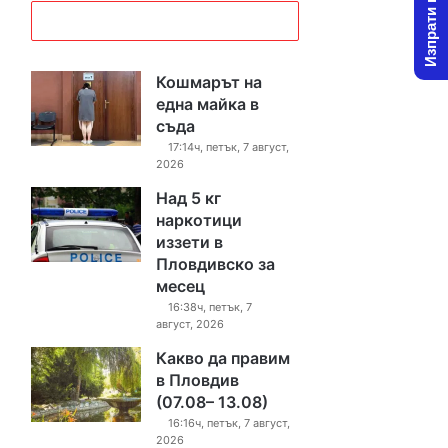
Изпрати новина
Кошмарът на
една майка в
съда
17:14ч, петък, 7 август,
2026
Над 5 кг
наркотици
иззети в
Пловдивско за
месец
16:38ч, петък, 7
август, 2026
Какво да правим
в Пловдив
(07.08– 13.08)
16:16ч, петък, 7 август,
2026