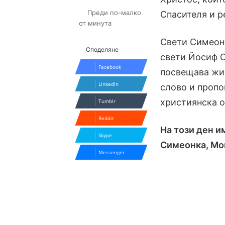
Преди по-малко
Спасителя и р
от минута
Свети Симеон 
Споделяне
свети Йосиф 
Facebook
посвещава жи
LinkedIn
слово и пропо
християнска 
Tumblr
Reddit
На този ден и
Skype
Симеонка, Мо
Messenger