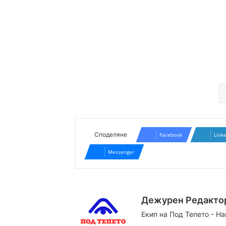
Споделяне
Facebook
Link
Messenger
Дежурен Редакто
Екип на Под Тепето - Н