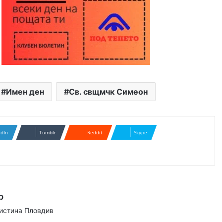
Имен ден
Св. свщмчк Симеон
edIn
Tumblr
Reddit
Skype
р
аистина Пловдив