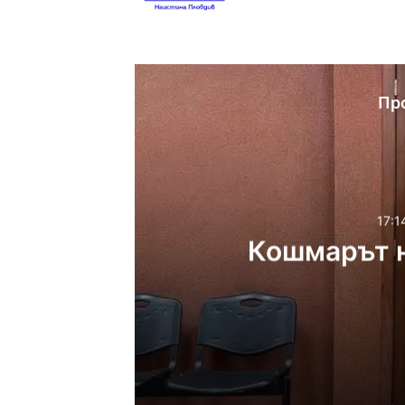
Website
Facebook
X
YouTube
Instag
Пр
17:1
Кошмарът н
17:14ч, петък, 7 август,
Кошмарът на една м