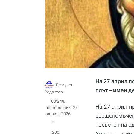
На 27 април п
Дежурен
плът – имен д
Follow
Send
Редактор
on
an
08:24ч,
X
email
На 27 април п
понеделник, 27
април, 2026
свещеномъчени
0
посветен на е
260
Христос, койт