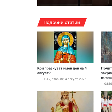
16:38ч, петък, 7 август,
Подобни статии
Над 5 кг наркотици 
16:16ч, петък, 7 август,
Какво да правим в П
Кои празнуват имен ден на 4
Почит
16:10ч, петък, 7 август,
август?
закрил
пътеш
Етикетите в магазин
08:14ч, вторник, 4 август, 2026
08:19
16:00ч, петък, 7 август,