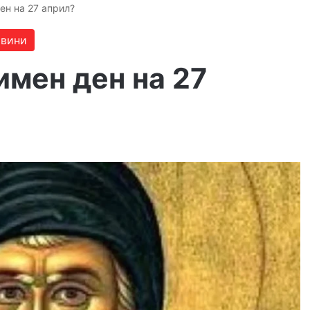
ен на 27 април?
вини
имен ден на 27