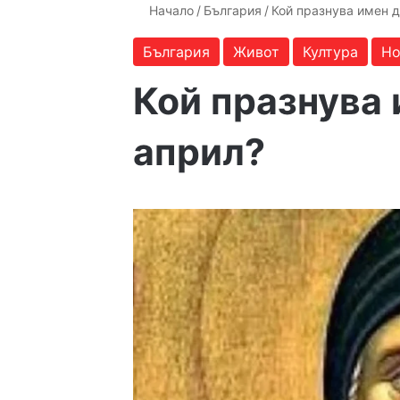
Начало
/
България
/
Кой празнува имен д
България
Живот
Култура
Но
Кой празнува 
април?