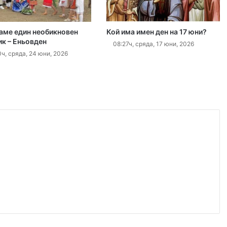
 2026
аме един необикновен
Кой има имен ден на 17 юни?
ик – Еньовден
„Взели са му 30-те евро, да си хапнат дюнери“. Смразяващи детайли от екзекуцията на Младежкия хълм
08:27ч, сряда, 17 юни, 2026
ч, сряда, 24 юни, 2026
 2026
Нови детйали за убийството в Пловдив: Нечовешка жестокост
 2026
НОИ вече ще превежда обезщетения и по сметки в Revolut
 2026
Георги Господинов: Насъскването е половината от поръчването на едно убийство