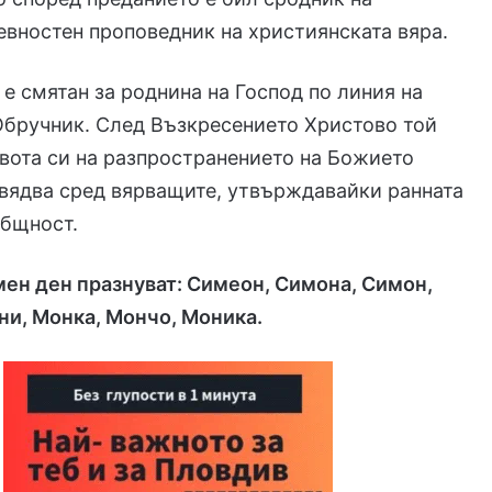
евностен проповедник на християнската вяра.
е смятан за роднина на Господ по линия на
Обручник. След Възкресението Христово той
вота си на разпространението на Божието
вядва сред вярващите, утвърждавайки ранната
общност.
мен ден празнуват: Симеон, Симона, Симон,
ни, Монка, Мончо, Моника.