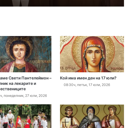
 2026
иззети в Пловдивско за месец
 2026
ловдив (07.08– 13.08)
аме Свети Пантелеймон –
Кой има имен ден на 17 юли?
 2026
ник на лекарите и
08:30ч, петък, 17 юли, 2026
ествениците
ите остават само в евро
ч, понеделник, 27 юли, 2026
 2026
Специален гост от Бразилия посети пловдивските пожарникари