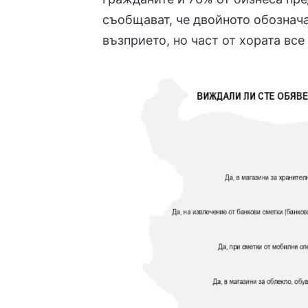
съобщават, че двойното обознача
възприето, но част от хората вс