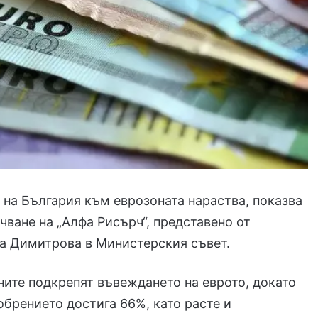
 на България към еврозоната нараства, показва
чване на „Алфа Рисърч“
, представено от
на Димитрова в Министерския съвет.
ните подкрепят въвеждането на еврото, докато
обрението достига 66%, като расте и