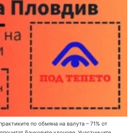
практиките по обмяна на валута – 71% от
дпочитат банковите клонове. Участниците