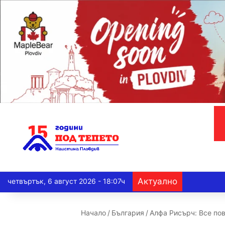
Актуално
четвъртък, 6 август 2026 - 18:07ч
Начало
/
България
/
Алфа Рисърч: Все по