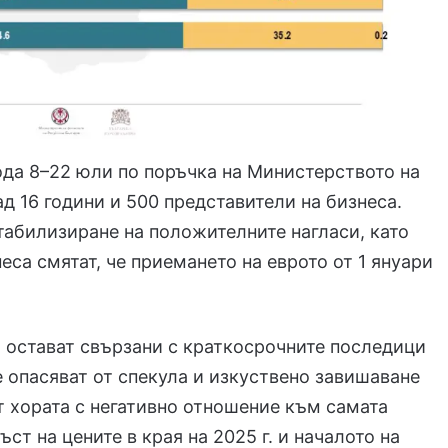
ода 8–22 юли по поръчка на Министерството на
д 16 години и 500 представители на бизнеса.
табилизиране на положителните нагласи, като
еса смятат, че приемането на еврото от 1 януари
а остават свързани с краткосрочните последици
е опасяват от спекула и изкуствено завишаване
т хората с негативно отношение към самата
ст на цените в края на 2025 г. и началото на