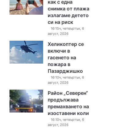
как с една
снимка от плажа
излагаме детето
си на риск
16:15ч, четвъртък, 6
август, 2026
Хеликоптер се
включи в
гасенето на
пожара в
Пазарджишко
16:10ч, четвъртък, 6
август, 2026
Район „Северен“
продължава
премахването на
изоставени коли
16:10ч, четвъртък, 6
август, 2026