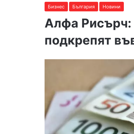
Бизнес
България
Новини
Алфа Рисърч:
подкрепят въ