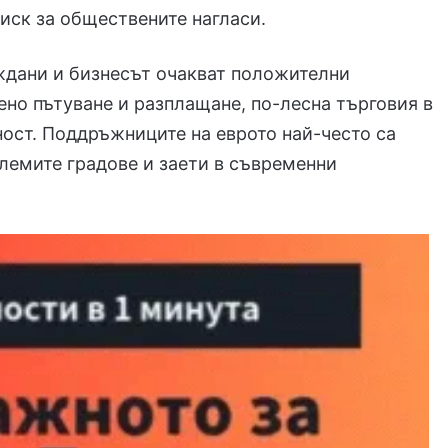
риск за обществените нагласи.
ждани и бизнесът очакват положителни
ено пътуване и разплащане, по-лесна търговия в
ност. Поддръжниците на еврото най-често са
олемите градове и заети в съвременни