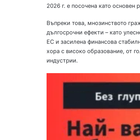
2026 г. е посочена като основен 
Въпреки това, мнозинството гра
дългосрочни ефекти – като улесн
ЕС и засилена финансова стабил
хора с високо образование, от г
индустрии.