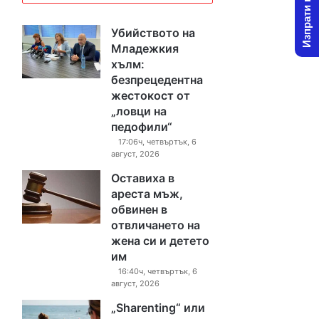
Изпрати новина
Убийството на
Младежкия
хълм:
безпрецедентна
жестокост от
„ловци на
педофили“
17:06ч, четвъртък, 6
август, 2026
Оставиха в
ареста мъж,
обвинен в
отвличането на
жена си и детето
им
16:40ч, четвъртък, 6
август, 2026
„Sharenting“ или