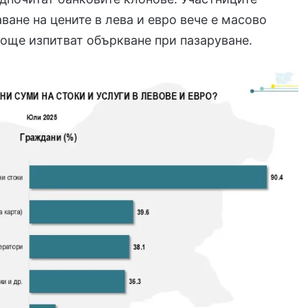
ване на цените в лева и евро вече е масово
е още изпитват объркване при пазаруване.